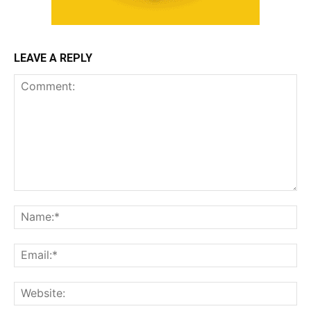
LEAVE A REPLY
Comment:
Na
Ema
Web