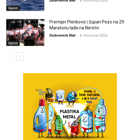
Dubrovnik Net
-
8. kolovoza 2026.
Vijesti
Premijer Plenković i župan Pezo na 29.
Maratonu lađa na Neretvi
Dubrovnik Net
-
8. kolovoza 2026.
Vijesti