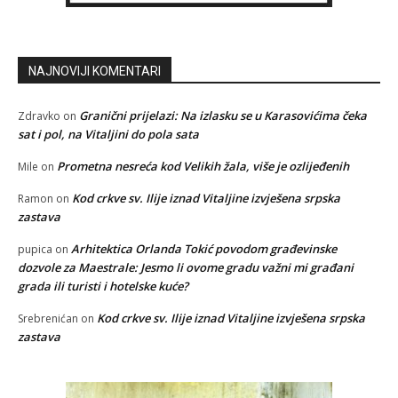
NAJNOVIJI KOMENTARI
Granični prijelazi: Na izlasku se u Karasovićima čeka
Zdravko
on
sat i pol, na Vitaljini do pola sata
Prometna nesreća kod Velikih žala, više je ozlijeđenih
Mile
on
Kod crkve sv. Ilije iznad Vitaljine izvješena srpska
Ramon
on
zastava
Arhitektica Orlanda Tokić povodom građevinske
pupica
on
dozvole za Maestrale: Jesmo li ovome gradu važni mi građani
grada ili turisti i hotelske kuće?
Kod crkve sv. Ilije iznad Vitaljine izvješena srpska
Srebrenićan
on
zastava