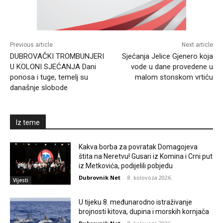
Previous article
Next article
DUBROVAČKI TROMBUNJERI
Sjećanja Jelice Gjenero koja
U KOLONI SJEĆANJA Dani
vode u dane provedene u
ponosa i tuge, temelj su
malom stonskom vrtiću
današnje slobode
Iz teme
Kakva borba za povratak Domagojeva
štita na Neretvu! Gusari iz Komina i Crni put
iz Metkovića, podijelili pobjedu
Dubrovnik Net
-
8. kolovoza 2026.
Vijesti
U tijeku 8. međunarodno istraživanje
brojnosti kitova, dupina i morskih kornjača