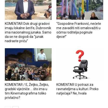
KOMENTAR Dok drugi gradovi
“Gospodine Franković, nećete
imaju lokalne šerife, Dubrovnik
me zavaditi niti omalovažiti u
ima nacionalnog junaka. Samo
očima roditelja poginule
da se ne dogodi da “junak
djece!”
nadraste priču”
KOMENTAR / E, Željko, Željko,
KOMENTAR U potrazi za
gradski vijećniče … što ima u
ravnateljima u kulturi. Preko
tim Kinematografima toliko
natječaja? Ne, hvala
privlačno?