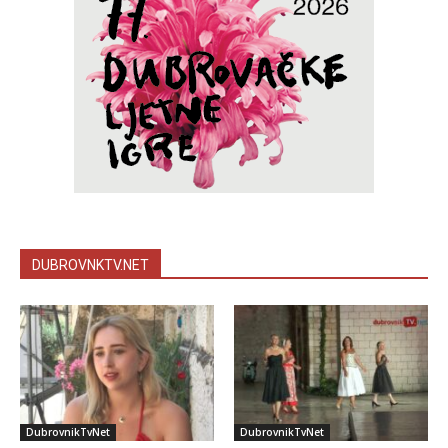
DUBROVNKTV.NET
DubrovnikTvNet
DubrovnikTvNet