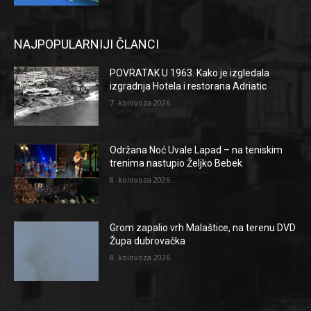
NAJPOPULARNIJI ČLANCI
POVRATAK U 1963. Kako je izgledala
izgradnja Hotela i restorana Adriatic
7. kolovoza 2026.
Održana Noć Uvale Lapad – na teniskim
trenima nastupio Željko Bebek
8. kolovoza 2026.
Grom zapalio vrh Malaštice, na terenu DVD
Župa dubrovačka
8. kolovoza 2026.