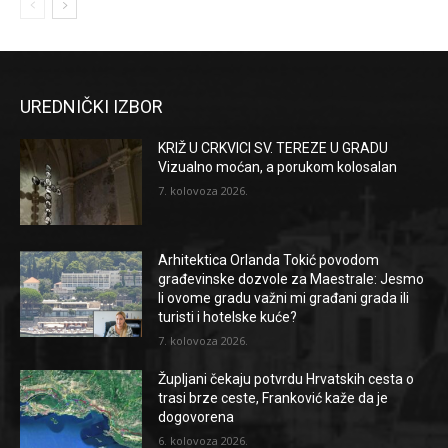
UREDNIČKI IZBOR
KRIŽ U CRKVICI SV. TEREZE U GRADU
Vizualno moćan, a porukom kolosalan
7. kolovoza 2026.
Arhitektica Orlanda Tokić povodom
građevinske dozvole za Maestrale: Jesmo
li ovome gradu važni mi građani grada ili
turisti i hotelske kuće?
7. kolovoza 2026.
Župljani čekaju potvrdu Hrvatskih cesta o
trasi brze ceste, Franković kaže da je
dogovorena
6. kolovoza 2026.