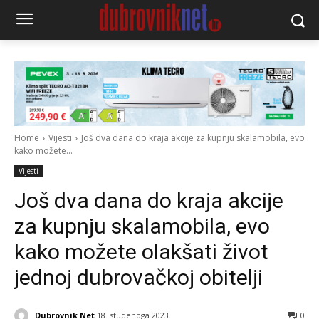
Home
Vijesti
Još dva dana do kraja akcije za kupnju skalamobila, evo
kako možete...
Vijesti
Još dva dana do kraja akcije
za kupnju skalamobila, evo
kako možete olakšati život
jednoj dubrovačkoj obitelji
Dubrovnik Net
18. studenoga 2023.
0