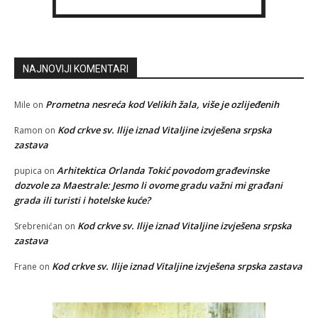
NAJNOVIJI KOMENTARI
Prometna nesreća kod Velikih žala, više je ozlijeđenih
Mile
on
Kod crkve sv. Ilije iznad Vitaljine izvješena srpska
Ramon
on
zastava
Arhitektica Orlanda Tokić povodom građevinske
pupica
on
dozvole za Maestrale: Jesmo li ovome gradu važni mi građani
grada ili turisti i hotelske kuće?
Kod crkve sv. Ilije iznad Vitaljine izvješena srpska
Srebrenićan
on
zastava
Kod crkve sv. Ilije iznad Vitaljine izvješena srpska zastava
Frane
on