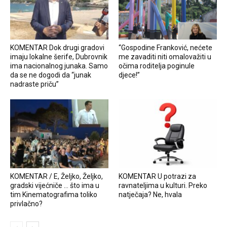
KOMENTAR Dok drugi gradovi
“Gospodine Franković, nećete
imaju lokalne šerife, Dubrovnik
me zavaditi niti omalovažiti u
ima nacionalnog junaka. Samo
očima roditelja poginule
da se ne dogodi da “junak
djece!”
nadraste priču”
KOMENTAR / E, Željko, Željko,
KOMENTAR U potrazi za
gradski vijećniče … što ima u
ravnateljima u kulturi. Preko
tim Kinematografima toliko
natječaja? Ne, hvala
privlačno?