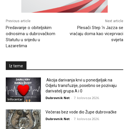
Previous article
Next article
Predavanje o obiteljskim
Plesači Step ‘n Jazza se
odnosima u dubrovačkom
vraćaju doma kao viceprvaci
Statutu u srijedu u
svijeta
Lazaretima
Iz teme
Akcija darivanja krvi u ponedjeljak na
Odjelu transfuzije, posebno se pozivaju
darivatelj grupa A i 0
Dubrovnik Net
-
7. kolovoza 2026.
Infocentar
Večeras bez vode dio Župe dubrovačke
Dubrovnik Net
-
7. kolovoza 2026.