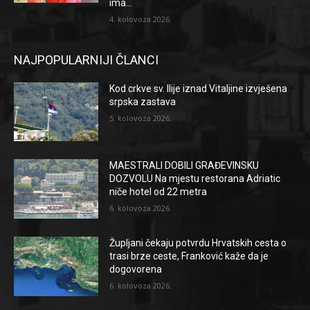
ima...
4. kolovoza 2026.
NAJPOPULARNIJI ČLANCI
Kod crkve sv. Ilije iznad Vitaljine izvješena
srpska zastava
5. kolovoza 2026.
MAESTRALI DOBILI GRAĐEVINSKU
DOZVOLU Na mjestu restorana Adriatic
niče hotel od 22 metra
6. kolovoza 2026.
Župljani čekaju potvrdu Hrvatskih cesta o
trasi brze ceste, Franković kaže da je
dogovorena
6. kolovoza 2026.