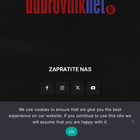
ZAPRATITE NAS
We use cookies to ensure that we give you the best
experience on our website. If you continue to use this site we
© Dubrovniknet.hr 2019
will assume that you are happy with it.
Impressum
-
Marketing
-
Kontakti
-
Opći uvjeti korištenja
-
Ok
DUBROVNIKNET ARHIVA