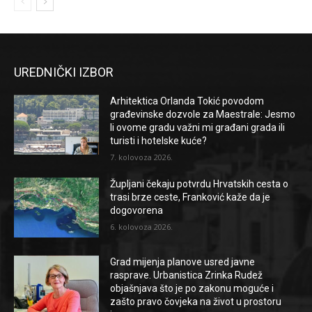
UREDNIČKI IZBOR
Arhitektica Orlanda Tokić povodom
građevinske dozvole za Maestrale: Jesmo
li ovome gradu važni mi građani grada ili
turisti i hotelske kuće?
7. kolovoza 2026.
Župljani čekaju potvrdu Hrvatskih cesta o
trasi brze ceste, Franković kaže da je
dogovorena
6. kolovoza 2026.
Grad mijenja planove usred javne
rasprave. Urbanistica Zrinka Rudež
objašnjava što je po zakonu moguće i
zašto pravo čovjeka na život u prostoru