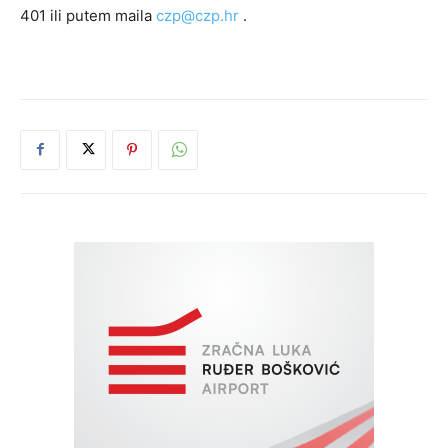
401 ili putem maila
czp@czp.hr
.