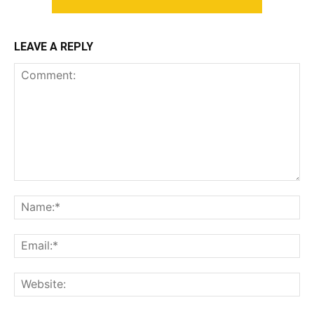
LEAVE A REPLY
Comment:
Na
Ema
Web