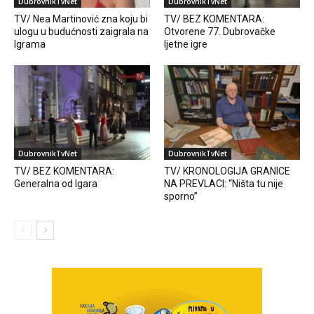
DubrovnikTvNet
DubrovnikTvNet
TV/ Nea Martinović zna koju bi
TV/ BEZ KOMENTARA:
ulogu u budućnosti zaigrala na
Otvorene 77. Dubrovačke
Igrama
ljetne igre
DubrovnikTvNet
DubrovnikTvNet
TV/ BEZ KOMENTARA:
TV/ KRONOLOGIJA GRANICE
Generalna od Igara
NA PREVLACI: “Ništa tu nije
sporno”