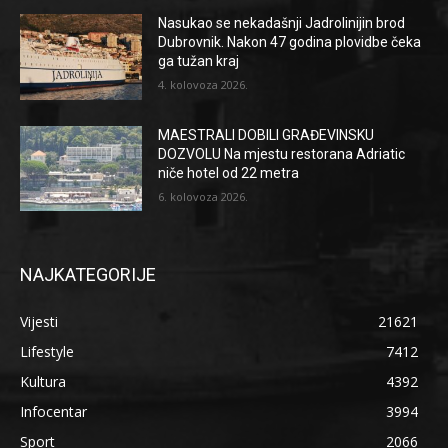
Nasukao se nekadašnji Jadrolinijin brod
Dubrovnik. Nakon 47 godina plovidbe čeka
ga tužan kraj
4. kolovoza 2026.
MAESTRALI DOBILI GRAĐEVINSKU
DOZVOLU Na mjestu restorana Adriatic
niče hotel od 22 metra
6. kolovoza 2026.
NAJKATEGORIJE
Vijesti
21621
Lifestyle
7412
Kultura
4392
Infocentar
3994
Sport
2066