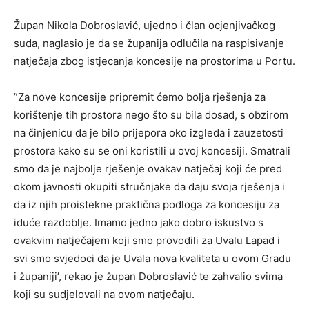
Župan Nikola Dobroslavić, ujedno i član ocjenjivačkog
suda, naglasio je da se županija odlučila na raspisivanje
natječaja zbog istjecanja koncesije na prostorima u Portu.
”Za nove koncesije pripremit ćemo bolja rješenja za
korištenje tih prostora nego što su bila dosad, s obzirom
na činjenicu da je bilo prijepora oko izgleda i zauzetosti
prostora kako su se oni koristili u ovoj koncesiji. Smatrali
smo da je najbolje rješenje ovakav natječaj koji će pred
okom javnosti okupiti stručnjake da daju svoja rješenja i
da iz njih proistekne praktična podloga za koncesiju za
iduće razdoblje. Imamo jedno jako dobro iskustvo s
ovakvim natječajem koji smo provodili za Uvalu Lapad i
svi smo svjedoci da je Uvala nova kvaliteta u ovom Gradu
i županiji’, rekao je župan Dobroslavić te zahvalio svima
koji su sudjelovali na ovom natječaju.