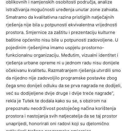
oblikovnih i namjenskih osobitosti područja, analize
istraživanja mogućnosti uređenja unutar zone zahvata.
Smatramo da kvalitativna razina pristiglih natječajnih
rješenja nije bila u potpunosti ekvivalentna vrijednosti
prostora. Smjernice za zaštitu i prezentaciju kulturne
baštine općenito nisu bile u potpunosti zadovoljene. U
pojedinim rješenjima imamo uspjelu prostorno-
funkcionalnu organizaciju. Međutim, vizualni identitet i
rješenja urbane opreme ni u jednom radu nisu donijele
očekivanu kvalitetu. Razmatranjem rješenja utvrdili smo
da nijedno nije zadovoljilo programske postavke zbog
čega smo donijeli odluku da se prva nagrada ne dodijeli,
već su dodijeljene dvije druge i dvije treće nagrade”,
rekla je Tutek te dodala kako su se, s obzirom na
prepoznatu neodrživost postojećeg načina korištenja
prostora i nastojanja svih natjecatelja da se taj prostor
unaprijedi, honorirali oni radovi koji su djelomično