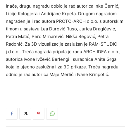
Inače, drugu nagradu dobio je rad autorica Inke Černić,
Licije Kalogjera i Andrijane Krpeta. Drugom nagradom
nagrađen je i rad autora PROTO-ARCH d.o.o. s autorskim
timom u sastavu Lea Đurović Ruso, Jurica Dragićević,
Petra Matić, Pero Mrnarević, Nikša Begović, Petra
Radonić. Za 3D vizualizacije zaslužan je RAM-STUDIO
j.d.o.o.. Treća nagrada pripala je radu ARCH IDEA d.o.o.,
autorica Ivone Ivčević Berlengi i suradnice Anite Grga
koja je ujedno zaslužna i za 3D prikaze. Treću nagradu
odnio je rad autorica Maje Merlić i Ivane Krmpotić.