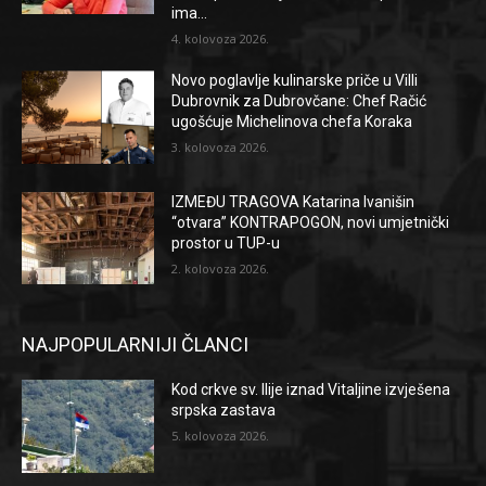
ima...
4. kolovoza 2026.
Novo poglavlje kulinarske priče u Villi
Dubrovnik za Dubrovčane: Chef Račić
ugošćuje Michelinova chefa Koraka
3. kolovoza 2026.
IZMEĐU TRAGOVA Katarina Ivanišin
“otvara” KONTRAPOGON, novi umjetnički
prostor u TUP-u
2. kolovoza 2026.
NAJPOPULARNIJI ČLANCI
Kod crkve sv. Ilije iznad Vitaljine izvješena
srpska zastava
5. kolovoza 2026.