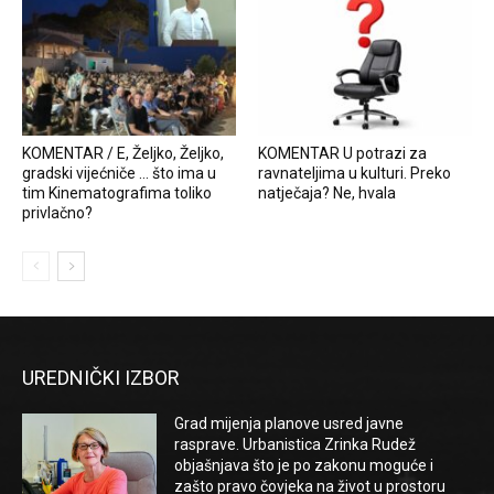
KOMENTAR / E, Željko, Željko,
KOMENTAR U potrazi za
gradski vijećniče … što ima u
ravnateljima u kulturi. Preko
tim Kinematografima toliko
natječaja? Ne, hvala
privlačno?
UREDNIČKI IZBOR
Grad mijenja planove usred javne
rasprave. Urbanistica Zrinka Rudež
objašnjava što je po zakonu moguće i
zašto pravo čovjeka na život u prostoru