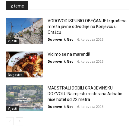
Iz teme
VODOVOD ISPUNIO OBEĆANJE Izgrađena
mreža javne odvodnje na Konjevcu u
Orašcu
Dubrovnik Net
-
6. kolovoza 2026.
Vijesti
Vidimo se na marendi!
Dubrovnik Net
-
6. kolovoza 2026.
Dugastro
MAESTRALI DOBILI GRAĐEVINSKU
DOZVOLU Na mjestu restorana Adriatic
niče hotel od 22 metra
Dubrovnik Net
-
6. kolovoza 2026.
Vijesti