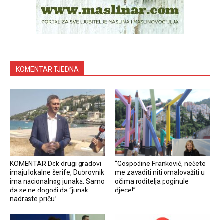
KOMENTAR TJEDNA
KOMENTAR Dok drugi gradovi
“Gospodine Franković, nećete
imaju lokalne šerife, Dubrovnik
me zavaditi niti omalovažiti u
ima nacionalnog junaka. Samo
očima roditelja poginule
da se ne dogodi da “junak
djece!”
nadraste priču”