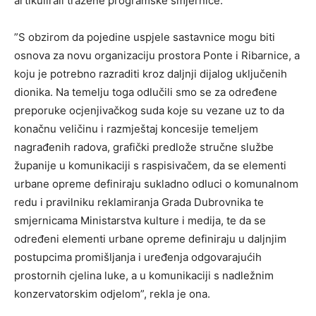
artikulirali tražene programske smjernice.
”S obzirom da pojedine uspjele sastavnice mogu biti
osnova za novu organizaciju prostora Ponte i Ribarnice, a
koju je potrebno razraditi kroz daljnji dijalog uključenih
dionika. Na temelju toga odlučili smo se za određene
preporuke ocjenjivačkog suda koje su vezane uz to da
konačnu veličinu i razmještaj koncesije temeljem
nagrađenih radova, grafički predlože stručne službe
županije u komunikaciji s raspisivačem, da se elementi
urbane opreme definiraju sukladno odluci o komunalnom
redu i pravilniku reklamiranja Grada Dubrovnika te
smjernicama Ministarstva kulture i medija, te da se
određeni elementi urbane opreme definiraju u daljnjim
postupcima promišljanja i uređenja odgovarajućih
prostornih cjelina luke, a u komunikaciji s nadležnim
konzervatorskim odjelom”, rekla je ona.