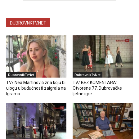
DUBROVNKTV.NET
DubrovnikTvNet
DubrovnikTvNet
TV/ Nea Martinović zna koju bi
TV/ BEZ KOMENTARA:
ulogu u budućnosti zaigrala na
Otvorene 77. Dubrovačke
Igrama
ljetne igre