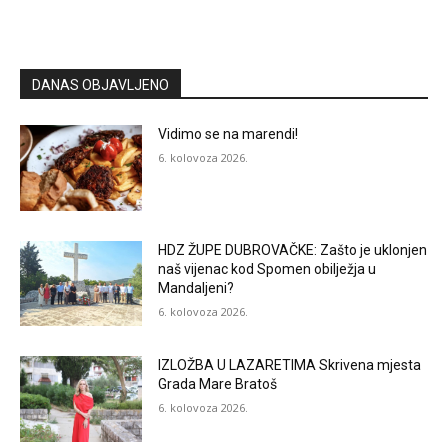
DANAS OBJAVLJENO
Vidimo se na marendi!
6. kolovoza 2026.
HDZ ŽUPE DUBROVAČKE: Zašto je uklonjen
naš vijenac kod Spomen obilježja u
Mandaljeni?
6. kolovoza 2026.
IZLOŽBA U LAZARETIMA Skrivena mjesta
Grada Mare Bratoš
6. kolovoza 2026.