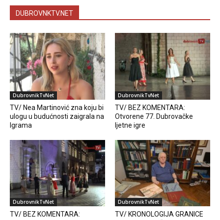
DUBROVNKTV.NET
DubrovnikTvNet
DubrovnikTvNet
TV/ Nea Martinović zna koju bi
TV/ BEZ KOMENTARA:
ulogu u budućnosti zaigrala na
Otvorene 77. Dubrovačke
Igrama
ljetne igre
DubrovnikTvNet
DubrovnikTvNet
TV/ BEZ KOMENTARA:
TV/ KRONOLOGIJA GRANICE