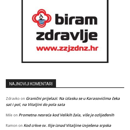
NAJNOVIJI KOMENTARI
Granični prijelazi: Na izlasku se u Karasovićima čeka
Zdravko
on
sat i pol, na Vitaljini do pola sata
Prometna nesreća kod Velikih žala, više je ozlijeđenih
Mile
on
Kod crkve sv. Ilije iznad Vitaljine izvješena srpska
Ramon
on