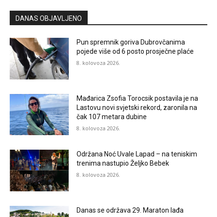
DANAS OBJAVLJENO
Pun spremnik goriva Dubrovčanima
pojede više od 6 posto prosječne plaće
8. kolovoza 2026.
Mađarica Zsofia Torocsik postavila je na
Lastovu novi svjetski rekord, zaronila na
čak 107 metara dubine
8. kolovoza 2026.
Održana Noć Uvale Lapad – na teniskim
trenima nastupio Željko Bebek
8. kolovoza 2026.
Danas se održava 29. Maraton lađa