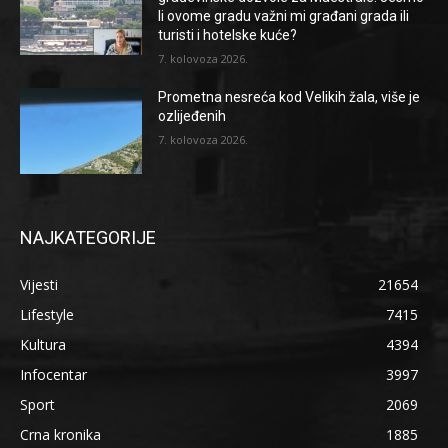
li ovome gradu važni mi građani grada ili
turisti i hotelske kuće?
7. kolovoza 2026.
Prometna nesreća kod Velikih žala, više je
ozlijeđenih
7. kolovoza 2026.
NAJKATEGORIJE
Vijesti
21654
Lifestyle
7415
Kultura
4394
Infocentar
3997
Sport
2069
Crna kronika
1885