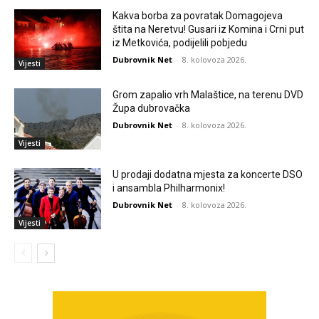
Kakva borba za povratak Domagojeva
štita na Neretvu! Gusari iz Komina i Crni put
iz Metkovića, podijelili pobjedu
Dubrovnik Net
-
8. kolovoza 2026.
Vijesti
Grom zapalio vrh Malaštice, na terenu DVD
Župa dubrovačka
Dubrovnik Net
-
8. kolovoza 2026.
Vijesti
U prodaji dodatna mjesta za koncerte DSO
i ansambla Philharmonix!
Dubrovnik Net
-
8. kolovoza 2026.
Vijesti