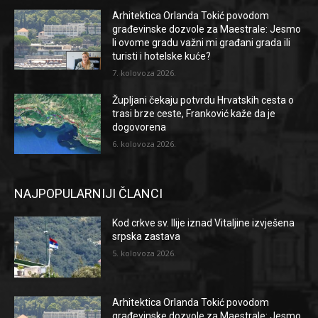
Arhitektica Orlanda Tokić povodom
građevinske dozvole za Maestrale: Jesmo
li ovome gradu važni mi građani grada ili
turisti i hotelske kuće?
7. kolovoza 2026.
Župljani čekaju potvrdu Hrvatskih cesta o
trasi brze ceste, Franković kaže da je
dogovorena
6. kolovoza 2026.
NAJPOPULARNIJI ČLANCI
Kod crkve sv. Ilije iznad Vitaljine izvješena
srpska zastava
5. kolovoza 2026.
Arhitektica Orlanda Tokić povodom
građevinske dozvole za Maestrale: Jesmo