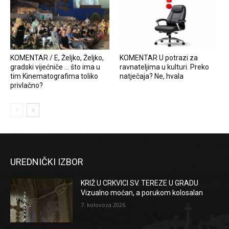
KOMENTAR / E, Željko, Željko,
KOMENTAR U potrazi za
gradski vijećniče … što ima u
ravnateljima u kulturi. Preko
tim Kinematografima toliko
natječaja? Ne, hvala
privlačno?
UREDNIČKI IZBOR
KRIŽ U CRKVICI SV. TEREZE U GRADU
Vizualno moćan, a porukom kolosalan
7. kolovoza 2026.