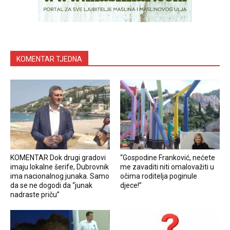
KOMENTAR TJEDNA
KOMENTAR Dok drugi gradovi
“Gospodine Franković, nećete
imaju lokalne šerife, Dubrovnik
me zavaditi niti omalovažiti u
ima nacionalnog junaka. Samo
očima roditelja poginule
da se ne dogodi da “junak
djece!”
nadraste priču”