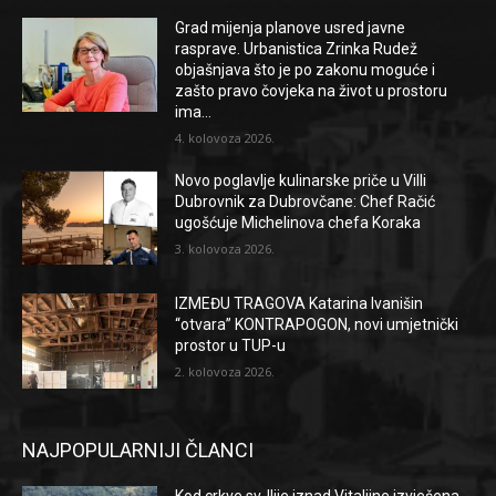
Grad mijenja planove usred javne
rasprave. Urbanistica Zrinka Rudež
objašnjava što je po zakonu moguće i
zašto pravo čovjeka na život u prostoru
ima...
4. kolovoza 2026.
Novo poglavlje kulinarske priče u Villi
Dubrovnik za Dubrovčane: Chef Račić
ugošćuje Michelinova chefa Koraka
3. kolovoza 2026.
IZMEĐU TRAGOVA Katarina Ivanišin
“otvara” KONTRAPOGON, novi umjetnički
prostor u TUP-u
2. kolovoza 2026.
NAJPOPULARNIJI ČLANCI
Kod crkve sv. Ilije iznad Vitaljine izvješena