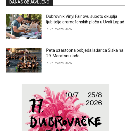
DANAS OBJAVLJENO
Dubrovnik Vinyl Fair ovu subotu okuplja
ljubitelje gramofonskih ploča u Uvali Lapad
7. kolovoza 2026.
Peta uzastopna pobjeda lađarica Siska na
29. Maratonu lađa
7. kolovoza 2026.