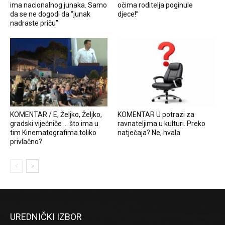
ima nacionalnog junaka. Samo
očima roditelja poginule
da se ne dogodi da “junak
djece!”
nadraste priču”
KOMENTAR / E, Željko, Željko,
KOMENTAR U potrazi za
gradski vijećniče … što ima u
ravnateljima u kulturi. Preko
tim Kinematografima toliko
natječaja? Ne, hvala
privlačno?
UREDNIČKI IZBOR