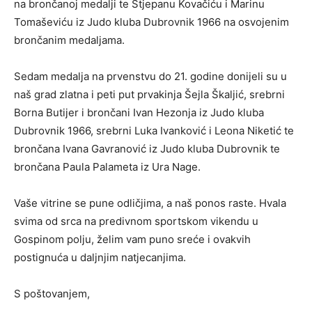
na brončanoj medalji te Stjepanu Kovačiću i Marinu
Tomaševiću iz Judo kluba Dubrovnik 1966 na osvojenim
brončanim medaljama.
Sedam medalja na prvenstvu do 21. godine donijeli su u
naš grad zlatna i peti put prvakinja Šejla Škaljić, srebrni
Borna Butijer i brončani Ivan Hezonja iz Judo kluba
Dubrovnik 1966, srebrni Luka Ivanković i Leona Niketić te
brončana Ivana Gavranović iz Judo kluba Dubrovnik te
brončana Paula Palameta iz Ura Nage.
Vaše vitrine se pune odličjima, a naš ponos raste. Hvala
svima od srca na predivnom sportskom vikendu u
Gospinom polju, želim vam puno sreće i ovakvih
postignuća u daljnjim natjecanjima.
S poštovanjem,