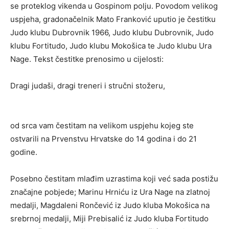
se proteklog vikenda u Gospinom polju. Povodom velikog
uspjeha, gradonačelnik Mato Franković uputio je čestitku
Judo klubu Dubrovnik 1966, Judo klubu Dubrovnik, Judo
klubu Fortitudo, Judo klubu Mokošica te Judo klubu Ura
Nage. Tekst čestitke prenosimo u cijelosti:
Dragi judaši, dragi treneri i stručni stožeru,
od srca vam čestitam na velikom uspjehu kojeg ste
ostvarili na Prvenstvu Hrvatske do 14 godina i do 21
godine.
Posebno čestitam mlađim uzrastima koji već sada postižu
značajne pobjede; Marinu Hrniću iz Ura Nage na zlatnoj
medalji, Magdaleni Rončević iz Judo kluba Mokošica na
srebrnoj medalji, Miji Prebisalić iz Judo kluba Fortitudo