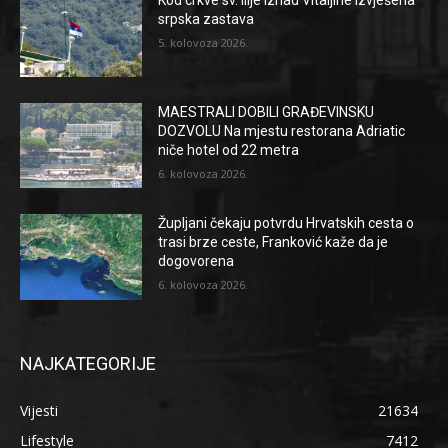
srpska zastava
5. kolovoza 2026.
MAESTRALI DOBILI GRAĐEVINSKU
DOZVOLU Na mjestu restorana Adriatic
niče hotel od 22 metra
6. kolovoza 2026.
Župljani čekaju potvrdu Hrvatskih cesta o
trasi brze ceste, Franković kaže da je
dogovorena
6. kolovoza 2026.
NAJKATEGORIJE
Vijesti
21634
Lifestyle
7412