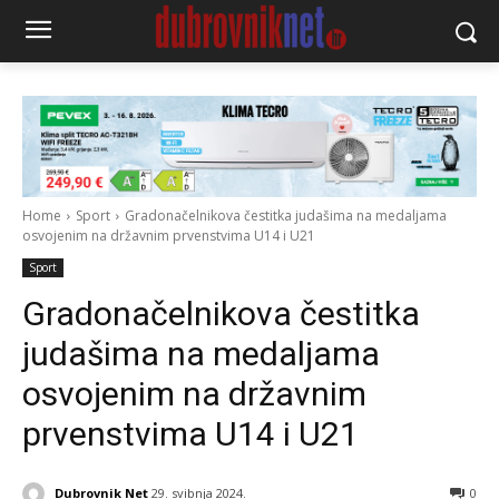
Home
Sport
Gradonačelnikova čestitka judašima na medaljama
osvojenim na državnim prvenstvima U14 i U21
Sport
Gradonačelnikova čestitka
judašima na medaljama
osvojenim na državnim
prvenstvima U14 i U21
Dubrovnik Net
29. svibnja 2024.
0