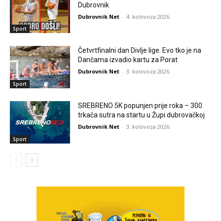
Dubrovnik
Dubrovnik Net
-
4. kolovoza 2026.
Sport
Četvrtfinalni dan Divlje lige. Evo tko je na
Dančama izvadio kartu za Porat
Dubrovnik Net
-
3. kolovoza 2026.
Sport
SREBRENO 5K popunjen prije roka – 300
trkača sutra na startu u Župi dubrovačkoj
Dubrovnik Net
-
3. kolovoza 2026.
Sport