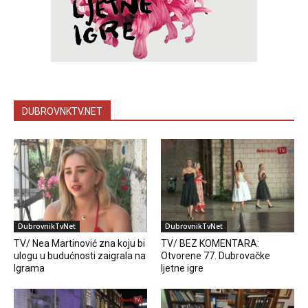
DUBROVNKTV.NET
DubrovnikTvNet
DubrovnikTvNet
TV/ Nea Martinović zna koju bi
TV/ BEZ KOMENTARA:
ulogu u budućnosti zaigrala na
Otvorene 77. Dubrovačke
Igrama
ljetne igre