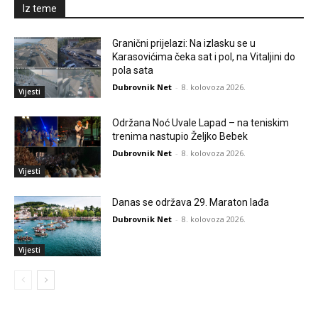
Iz teme
Granični prijelazi: Na izlasku se u
Karasovićima čeka sat i pol, na Vitaljini do
pola sata
Dubrovnik Net
-
8. kolovoza 2026.
Vijesti
Održana Noć Uvale Lapad – na teniskim
trenima nastupio Željko Bebek
Dubrovnik Net
-
8. kolovoza 2026.
Vijesti
Danas se održava 29. Maraton lađa
Dubrovnik Net
-
8. kolovoza 2026.
Vijesti