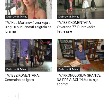
DubrovnikTvNet
DubrovnikTvNet
TV/ Nea Martinović zna koju bi
TV/ BEZ KOMENTARA:
ulogu u budućnosti zaigrala na
Otvorene 77. Dubrovačke
Igrama
ljetne igre
DubrovnikTvNet
DubrovnikTvNet
TV/ BEZ KOMENTARA:
TV/ KRONOLOGIJA GRANICE
Generalna od Igara
NA PREVLACI: “Ništa tu nije
sporno”