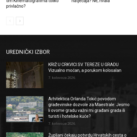
tim Kinematografima toliko
natječaja? Ne, hvala
privlačno?
UREDNIČKI IZBOR
KRIŽ U CRKVICI SV. TEREZE U GRADU
Vizualno moćan, a porukom kolosalan
7. kolovoza 2026.
Arhitektica Orlanda Tokić povodom
građevinske dozvole za Maestrale: Jesmo
li ovome gradu važni mi građani grada ili
turisti i hotelske kuće?
7. kolovoza 2026.
Župljani čekaju potvrdu Hrvatskih cesta o