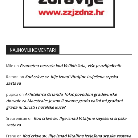
NAJNOVIJI KOMENTARI
Prometna nesreća kod Velikih žala, više je ozlijeđenih
Mile
on
Kod crkve sv. Ilije iznad Vitaljine izvješena srpska
Ramon
on
zastava
Arhitektica Orlanda Tokić povodom građevinske
pupica
on
dozvole za Maestrale: Jesmo li ovome gradu važni mi građani
grada ili turisti i hotelske kuće?
Kod crkve sv. Ilije iznad Vitaljine izvješena srpska
Srebrenićan
on
zastava
Kod crkve sv. Ilije iznad Vitaljine izvješena srpska zastava
Frane
on