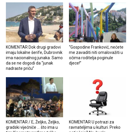
KOMENTAR Dok drugi gradovi
“Gospodine Franković, nećete
imaju lokalne šerife, Dubrovnik
me zavaditi niti omalovažiti u
ima nacionalnog junaka. Samo
očima roditelja poginule
da se ne dogodi da “junak
djece!”
nadraste priču”
KOMENTAR / E, Željko, Željko,
KOMENTAR U potrazi za
gradski vijećniče … što ima u
ravnateljima u kulturi. Preko