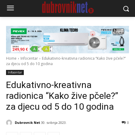
Home
Infocentar
Edukativno-kreativna radionica “Kako žive pčele?”
za djecu od 5 do 10 godina
Infocentar
Edukativno-kreativna
radionica “Kako žive pčele?”
za djecu od 5 do 10 godina
Dubrovnik Net
30. svibnja 2023.
0