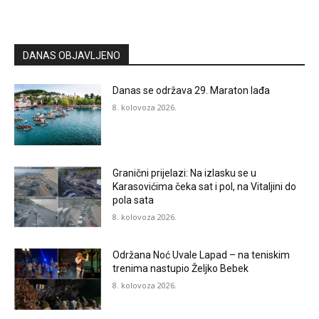
DANAS OBJAVLJENO
Danas se održava 29. Maraton lađa
8. kolovoza 2026.
Granični prijelazi: Na izlasku se u
Karasovićima čeka sat i pol, na Vitaljini do
pola sata
8. kolovoza 2026.
Održana Noć Uvale Lapad – na teniskim
trenima nastupio Željko Bebek
8. kolovoza 2026.