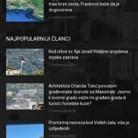
trasi brze ceste, Franković kaže da je
dogovorena
6. kolovoza 2026.
NAJPOPULARNIJI ČLANCI
Kod crkve sv. Ilije iznad Vitaljine izvješena
srpska zastava
5. kolovoza 2026.
Arhitektica Orlanda Tokić povodom
građevinske dozvole za Maestrale: Jesmo
li ovome gradu važni mi građani grada ili
turisti i hotelske kuće?
7. kolovoza 2026.
Prometna nesreća kod Velikih žala, više je
ozlijeđenih
7. kolovoza 2026.