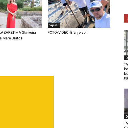
Vijesti
LAZARETIMA Skrivena
FOTO/VIDEO: Branje soli
a Mare Bratoš
D
TV
ko
bu
Ig
D
T
Ge