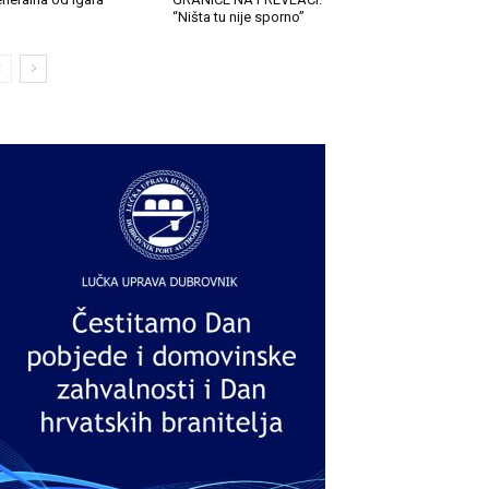
“Ništa tu nije sporno”