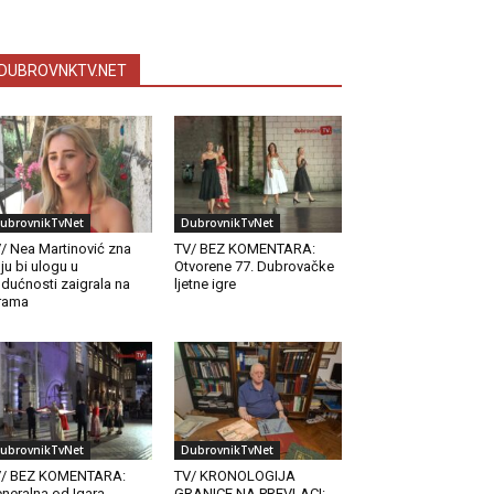
DUBROVNKTV.NET
ubrovnikTvNet
DubrovnikTvNet
/ Nea Martinović zna
TV/ BEZ KOMENTARA:
ju bi ulogu u
Otvorene 77. Dubrovačke
dućnosti zaigrala na
ljetne igre
rama
ubrovnikTvNet
DubrovnikTvNet
V/ BEZ KOMENTARA:
TV/ KRONOLOGIJA
neralna od Igara
GRANICE NA PREVLACI: