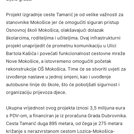
Projekt izgradnje ceste Tamarić je od velike važnosti za
stanovnike Mokošice jer će omogućiti siguran pristup
Osnovnoj školi Mokošica, olakšavajući dolazak
školarcima, roditeljima i učiteljima. Ovaj infrastrukturni
projekt unaprijedit će prometnu komunikaciju u Ulici
Bartola Kašića i povećati funkcionalnost cestovne mreže
Nove Mokošice, a istovremeno omogućiti početak
rekonstrukcije OŠ Mokošica. Time će se stvoriti uvjeti za
izvođenje nastave u jednoj smjeni, kao i uvođenje
autobusne linije do škole, što će poboljšati sigurnost i
organizaciju prijevoza djece.
Ukupna vrijednost ovog projekta iznosi 3,5 milijuna eura
s PDV-om, a financiran je iz proračuna Grada Dubrovnika.
Cesta Tamarić duga 895 metara, od čega je 275 metara
križanje s nerazvrstanom cestom Lozica-Mokošica-