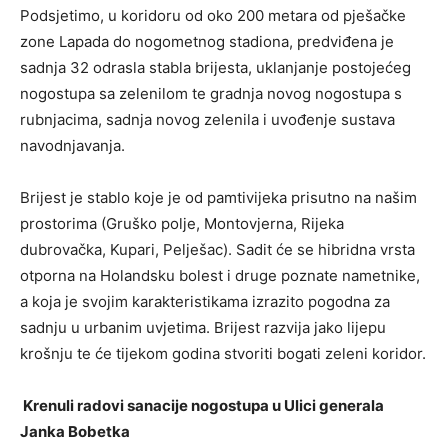
Podsjetimo, u koridoru od oko 200 metara od pješačke
zone Lapada do nogometnog stadiona, predviđena je
sadnja 32 odrasla stabla brijesta, uklanjanje postojećeg
nogostupa sa zelenilom te gradnja novog nogostupa s
rubnjacima, sadnja novog zelenila i uvođenje sustava
navodnjavanja.
Brijest je stablo koje je od pamtivijeka prisutno na našim
prostorima (Gruško polje, Montovjerna, Rijeka
dubrovačka, Kupari, Pelješac). Sadit će se hibridna vrsta
otporna na Holandsku bolest i druge poznate nametnike,
a koja je svojim karakteristikama izrazito pogodna za
sadnju u urbanim uvjetima. Brijest razvija jako lijepu
krošnju te će tijekom godina stvoriti bogati zeleni koridor.
Krenuli radovi sanacije nogostupa u Ulici generala
Janka Bobetka