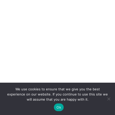
We use cookies to ensure that we give you the best
DANAS OBJAVLJENO
experience on our website. If you continue to use this site we
will assume that you are happy with it.
PREDSTAVLJAMO: Luka Bokić, od
Ok
uspješnog maturanta do rada s djecom.