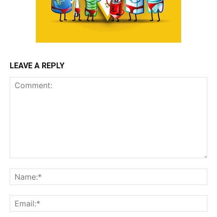
LEAVE A REPLY
Comment:
Na
Ema