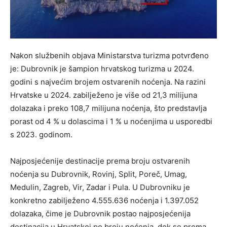
Nakon službenih objava Ministarstva turizma potvrđeno
je: Dubrovnik je šampion hrvatskog turizma u 2024.
godini s najvećim brojem ostvarenih noćenja. Na razini
Hrvatske u 2024. zabilježeno je više od 21,3 milijuna
dolazaka i preko 108,7 milijuna noćenja, što predstavlja
porast od 4 % u dolascima i 1 % u noćenjima u usporedbi
s 2023. godinom.
Najposjećenije destinacije prema broju ostvarenih
noćenja su Dubrovnik, Rovinj, Split, Poreč, Umag,
Medulin, Zagreb, Vir, Zadar i Pula. U Dubrovniku je
konkretno zabilježeno 4.555.636 noćenja i 1.397.052
dolazaka, čime je Dubrovnik postao najposjećenija
destinacija u Hrvatskoj po broju noćenja, dok se prema