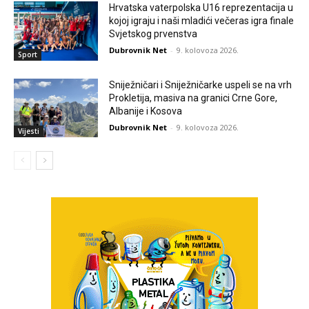
Hrvatska vaterpolska U16 reprezentacija u
kojoj igraju i naši mladići večeras igra finale
Svjetskog prvenstva
Dubrovnik Net
-
9. kolovoza 2026.
Sport
Sniježničari i Sniježničarke uspeli se na vrh
Prokletija, masiva na granici Crne Gore,
Albanije i Kosova
Dubrovnik Net
-
9. kolovoza 2026.
Vijesti