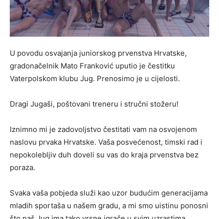
U povodu osvajanja juniorskog prvenstva Hrvatske,
gradonačelnik Mato Franković uputio je čestitku
Vaterpolskom klubu Jug. Prenosimo je u cijelosti.
Dragi Jugaši, poštovani treneru i stručni stožeru!
Iznimno mi je zadovoljstvo čestitati vam na osvojenom
naslovu prvaka Hrvatske. Vaša posvećenost, timski rad i
nepokolebljiv duh doveli su vas do kraja prvenstva bez
poraza.
Svaka vaša pobjeda služi kao uzor budućim generacijama
mladih sportaša u našem gradu, a mi smo uistinu ponosni
što naš Jug ima tako vrsne igrače u svim uzrastima.