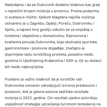
Nadodajmo i da se Dubrovnik dodatno istaknuo kao grad
s najvećim brojem noćenja u prosincu. Prema podacima
iz sustava e-Visitor, tijekom blagdana najviše noćenja
ostvareno je u Zagrebu, Opatiji, Poreču, Dubrovniku i
Splitu, a najveći broj gostiju odlučio se za smještaj u
hotelima i objektima u domaćinstvu. Raznovrsna i
kvalitetna ponuda Dubrovnika, koja obuhvaća sportske,
gastronomske i poslovne događaje, značajno je
doprinijela rastu turističkog prometa, posebno među
gostima iz Ujedinjenog Kraljevstva i SAD-a, čiji su dolasci
bili među najbrojnijima.
Posebno je važno istaknuti da je turistički rast
Dubrovnika ostvaren zahvaljujući izvrsnoj predsezoni i
posezoni, dok je glavna sezona zadržala rezultate
noćenja iz 2023. godine. Ovi rezultati ujedno potvrđuju
uspješnost strategije upravljanja turizmom temeljenoj na