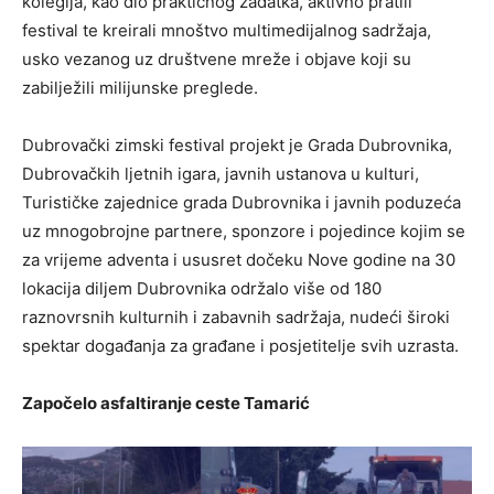
kolegija, kao dio praktičnog zadatka, aktivno pratili
festival te kreirali mnoštvo multimedijalnog sadržaja,
usko vezanog uz društvene mreže i objave koji su
zabilježili milijunske preglede.
Dubrovački zimski festival projekt je Grada Dubrovnika,
Dubrovačkih ljetnih igara, javnih ustanova u kulturi,
Turističke zajednice grada Dubrovnika i javnih poduzeća
uz mnogobrojne partnere, sponzore i pojedince kojim se
za vrijeme adventa i ususret dočeku Nove godine na 30
lokacija diljem Dubrovnika održalo više od 180
raznovrsnih kulturnih i zabavnih sadržaja, nudeći široki
spektar događanja za građane i posjetitelje svih uzrasta.
Započelo asfaltiranje ceste Tamarić