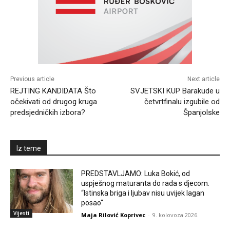
Previous article
Next article
REJTING KANDIDATA Što
SVJETSKI KUP Barakude u
očekivati od drugog kruga
četvrtfinalu izgubile od
predsjedničkih izbora?
Španjolske
Iz teme
PREDSTAVLJAMO: Luka Bokić, od
uspješnog maturanta do rada s djecom.
“Istinska briga i ljubav nisu uvijek lagan
posao“
Vijesti
Maja Rilović Koprivec
-
9. kolovoza 2026.