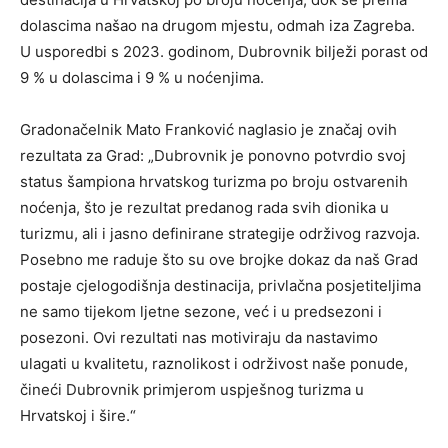
dolascima našao na drugom mjestu, odmah iza Zagreba.
U usporedbi s 2023. godinom, Dubrovnik bilježi porast od
9 % u dolascima i 9 % u noćenjima.
Gradonačelnik Mato Franković naglasio je značaj ovih
rezultata za Grad: „Dubrovnik je ponovno potvrdio svoj
status šampiona hrvatskog turizma po broju ostvarenih
noćenja, što je rezultat predanog rada svih dionika u
turizmu, ali i jasno definirane strategije održivog razvoja.
Posebno me raduje što su ove brojke dokaz da naš Grad
postaje cjelogodišnja destinacija, privlačna posjetiteljima
ne samo tijekom ljetne sezone, već i u predsezoni i
posezoni. Ovi rezultati nas motiviraju da nastavimo
ulagati u kvalitetu, raznolikost i održivost naše ponude,
čineći Dubrovnik primjerom uspješnog turizma u
Hrvatskoj i šire.“