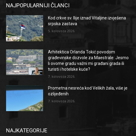
NAJPOPULARNIJI ČLANCI
Kod crkve sv. Ilije iznad Vitaljine izvješena
srpska zastava
5. kolovoza 2026.
Arhitektica Orlanda Tokić povodom
građevinske dozvole za Maestrale: Jesmo
li ovome gradu važni mi građani grada ili
turisti i hotelske kuće?
7. kolovoza 2026.
Prometna nesreća kod Velikih žala, više je
ozlijeđenih
7. kolovoza 2026.
NAJKATEGORIJE