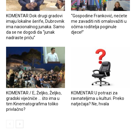
KOMENTAR Dok drugi gradovi
“Gospodine Franković, nećete
imaju lokalne šerife, Dubrovnik
me zavaditi niti omalovažiti u
ima nacionalnog junaka. Samo
očima roditelja poginule
da se ne dogodi da “junak
djece!”
nadraste priču”
KOMENTAR / E, Željko, Željko,
KOMENTAR U potrazi za
gradski vijećniče … što ima u
ravnateljima u kulturi. Preko
tim Kinematografima toliko
natječaja? Ne, hvala
privlačno?