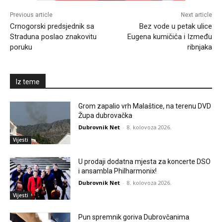
Previous article
Next article
Crnogorski predsjednik sa
Bez vode u petak ulice
Straduna poslao znakovitu
Eugena kumičića i Između
poruku
ribnjaka
Iz teme
Grom zapalio vrh Malaštice, na terenu DVD
Župa dubrovačka
Dubrovnik Net
-
8. kolovoza 2026.
Vijesti
U prodaji dodatna mjesta za koncerte DSO
i ansambla Philharmonix!
Dubrovnik Net
-
8. kolovoza 2026.
Vijesti
Pun spremnik goriva Dubrovčanima