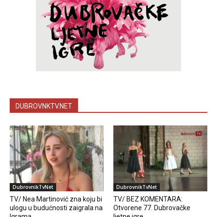
DUBROVNKTV.NET
DubrovnikTvNet
DubrovnikTvNet
TV/ Nea Martinović zna koju bi
TV/ BEZ KOMENTARA:
ulogu u budućnosti zaigrala na
Otvorene 77. Dubrovačke
Igrama
ljetne igre