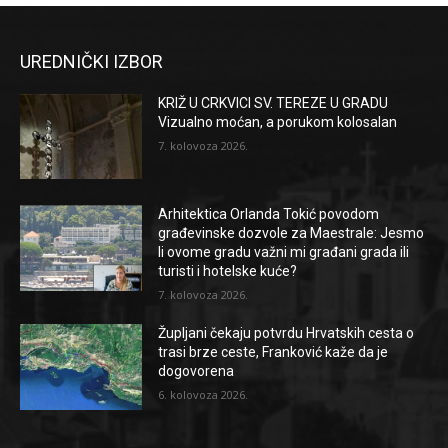
UREDNIČKI IZBOR
KRIŽ U CRKVICI SV. TEREZE U GRADU
Vizualno moćan, a porukom kolosalan
7. kolovoza 2026.
Arhitektica Orlanda Tokić povodom
građevinske dozvole za Maestrale: Jesmo
li ovome gradu važni mi građani grada ili
turisti i hotelske kuće?
7. kolovoza 2026.
Župljani čekaju potvrdu Hrvatskih cesta o
trasi brze ceste, Franković kaže da je
dogovorena
6. kolovoza 2026.