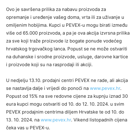
Ovo je savršena prilika za nabavu proizvoda za
opremanje i uređenje vašeg doma, vrta ili za uživanje u
omiljenim hobijima. Kupci u PEVEX-u mogu birati između
više od 65.000 proizvoda, a pa je ova akcija izvrsna prilika
za sve koji traže proizvode iz bogate ponude vodećeg
hrvatskog trgovačkog lanca. Popust se ne može ostvariti
na duhanske i srodne proizvode, usluge, darovne kartice
i proizvode koji su na rasprodaji ili akciji.
U nedjelju 13.10. prodajni centri PEVEX ne rade, ali akcija
se nastavlja dalje i vrijedi do ponoći na
www.pevex.hr
.
Popust od 15% na sve redovne cijene za kupnju iznad 30
eura kupci mogu ostvariti od 10. do 12. 10. 2024. u svim
PEVEX prodajnim centrima diljem Hrvatske te od 10. do
13. 10. 2024. na
www.pevex.hr
. Vikend listopadnih cijena
čeka vas u PEVEX-u.