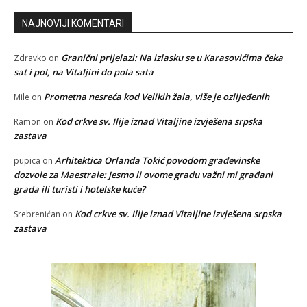
NAJNOVIJI KOMENTARI
Granični prijelazi: Na izlasku se u Karasovićima čeka
Zdravko
on
sat i pol, na Vitaljini do pola sata
Prometna nesreća kod Velikih žala, više je ozlijeđenih
Mile
on
Kod crkve sv. Ilije iznad Vitaljine izvješena srpska
Ramon
on
zastava
Arhitektica Orlanda Tokić povodom građevinske
pupica
on
dozvole za Maestrale: Jesmo li ovome gradu važni mi građani
grada ili turisti i hotelske kuće?
Kod crkve sv. Ilije iznad Vitaljine izvješena srpska
Srebrenićan
on
zastava