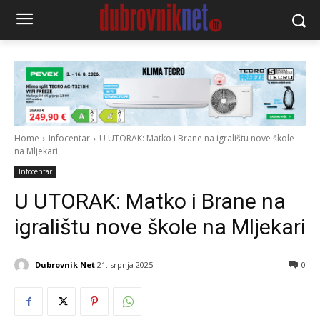
Home
Infocentar
U UTORAK: Matko i Brane na igralištu nove škole
na Mljekari
Infocentar
U UTORAK: Matko i Brane na
igralištu nove škole na Mljekari
Dubrovnik Net
21. srpnja 2025.
0