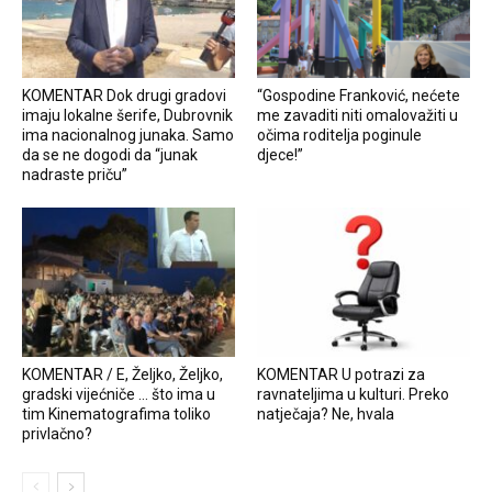
KOMENTAR Dok drugi gradovi
“Gospodine Franković, nećete
imaju lokalne šerife, Dubrovnik
me zavaditi niti omalovažiti u
ima nacionalnog junaka. Samo
očima roditelja poginule
da se ne dogodi da “junak
djece!”
nadraste priču”
KOMENTAR / E, Željko, Željko,
KOMENTAR U potrazi za
gradski vijećniče … što ima u
ravnateljima u kulturi. Preko
tim Kinematografima toliko
natječaja? Ne, hvala
privlačno?