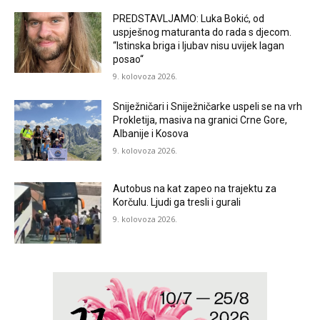
PREDSTAVLJAMO: Luka Bokić, od
uspješnog maturanta do rada s djecom.
“Istinska briga i ljubav nisu uvijek lagan
posao“
9. kolovoza 2026.
Sniježničari i Sniježničarke uspeli se na vrh
Prokletija, masiva na granici Crne Gore,
Albanije i Kosova
9. kolovoza 2026.
Autobus na kat zapeo na trajektu za
Korčulu. Ljudi ga tresli i gurali
9. kolovoza 2026.