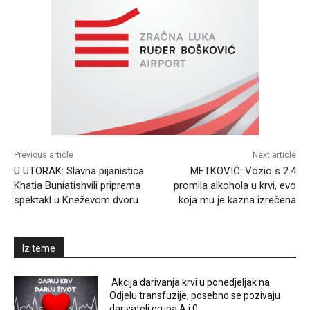
Previous article
Next article
U UTORAK: Slavna pijanistica
METKOVIĆ: Vozio s 2.4
Khatia Buniatishvili priprema
promila alkohola u krvi, evo
spektakl u Kneževom dvoru
koja mu je kazna izrečena
Iz teme
Akcija darivanja krvi u ponedjeljak na
Odjelu transfuzije, posebno se pozivaju
darivatelj grupa A i 0