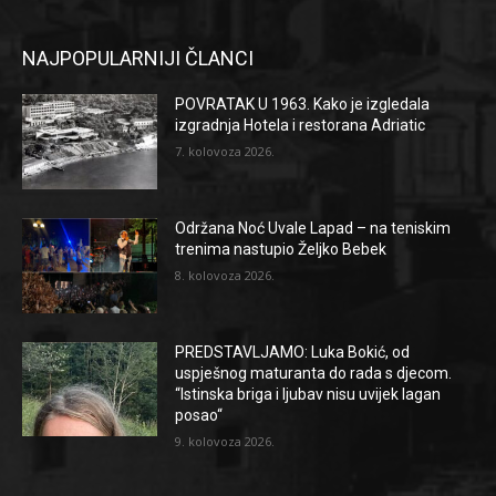
NAJPOPULARNIJI ČLANCI
POVRATAK U 1963. Kako je izgledala
izgradnja Hotela i restorana Adriatic
7. kolovoza 2026.
Održana Noć Uvale Lapad – na teniskim
trenima nastupio Željko Bebek
8. kolovoza 2026.
PREDSTAVLJAMO: Luka Bokić, od
uspješnog maturanta do rada s djecom.
“Istinska briga i ljubav nisu uvijek lagan
posao“
9. kolovoza 2026.