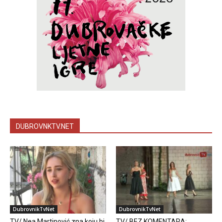
DUBROVNKTV.NET
DubrovnikTvNet
DubrovnikTvNet
TV/ Nea Martinović zna koju bi
TV/ BEZ KOMENTARA: