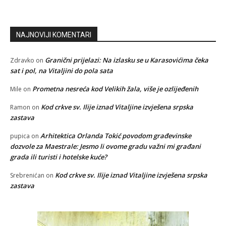
NAJNOVIJI KOMENTARI
Granični prijelazi: Na izlasku se u Karasovićima čeka
Zdravko
on
sat i pol, na Vitaljini do pola sata
Prometna nesreća kod Velikih žala, više je ozlijeđenih
Mile
on
Kod crkve sv. Ilije iznad Vitaljine izvješena srpska
Ramon
on
zastava
Arhitektica Orlanda Tokić povodom građevinske
pupica
on
dozvole za Maestrale: Jesmo li ovome gradu važni mi građani
grada ili turisti i hotelske kuće?
Kod crkve sv. Ilije iznad Vitaljine izvješena srpska
Srebrenićan
on
zastava