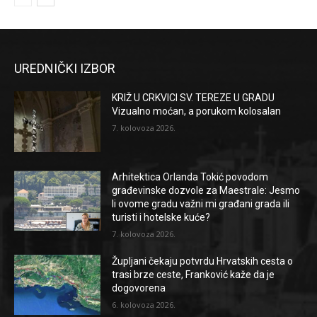
UREDNIČKI IZBOR
KRIŽ U CRKVICI SV. TEREZE U GRADU
Vizualno moćan, a porukom kolosalan
7. kolovoza 2026.
Arhitektica Orlanda Tokić povodom
građevinske dozvole za Maestrale: Jesmo
li ovome gradu važni mi građani grada ili
turisti i hotelske kuće?
7. kolovoza 2026.
Župljani čekaju potvrdu Hrvatskih cesta o
trasi brze ceste, Franković kaže da je
dogovorena
6. kolovoza 2026.