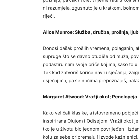
ni razumjela, zgusnuto je u kratkom, boln
riječi.
Alice Munroe: Služba, družba, prošnja, ljub
Donosi dašak prošlih vremena, polaganih, ali n
supruge što se davno otuđiše od muža, povri
podastiru nam svoje priče kojima, kako to u
Tek kad zatvoriš korice navru sjećanja, zaig
osjećajima, pa se noćima prepoznaješ, nalaz
Margaret Atwood: Vražji okot; Penelopeja
Kako veličati klasike, a istovremeno pobjeći 
inspirirana Olujom i Odisejom. Vražji okot je
tko je u životu bio jednom povrijeđen i izda
koju za sebe pripremaju i izvode kažnjenici