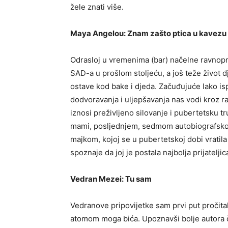
žele znati više.
Maya Angelou: Znam zašto ptica u kavezu 
Odrasloj u vremenima (bar) načelne ravnoprav
SAD-a u prošlom stoljeću, a još teže život d
ostave kod bake i djeda. Začuđujuće lako ispr
dodvoravanja i uljepšavanja nas vodi kroz 
iznosi preživljeno silovanje i pubertetsku tr
mami, posljednjem, sedmom autobiografskom 
majkom, kojoj se u pubertetskoj dobi vratila i 
spoznaje da joj je postala najbolja prijateljic
Vedran Mezei: Tu sam
Vedranove pripovijetke sam prvi put pročital
atomom moga bića. Upoznavši bolje autora č