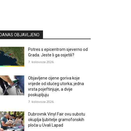
DANAS OBJAVLJENO
Potres s epicentrom sjeverno od
Grada. Jeste li ga osjetili?
7. kolovoza 2026.
Objavljene cijene goriva koje
vrijede od idućeg utorka; jedna
vrsta pojeftinjuje, a dvije
poskupljuju
7. kolovoza 2026.
Dubrovnik Vinyl Fair ovu subotu
okuplja ljubitelje gramofonskih
ploča u Uvali Lapad