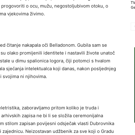
T
 progovoriti o ocu, mužu, negostoljubivom otoku, o
Ge
ma vjekovima živimo.
ed čitanje nakapala oči Belladonom. Gubila sam se
u olako promijenili identitete i nastavili živote unatoč
tale u dimu spalionica logora, čiji potomci s hvalom
ala sjećanja intelektualca koji danas, nakon posljednjeg
i svojima ni njihovima.
letristika, zaboravljamo pritom koliko je truda i
rhivskih zapisa ne bi li se složila ceremonijalna
im stilom zapisan povijesni odsječak vlasti Dubrovnika
 i zajednicu. Neizostavan udžbenik za sve koji o Gradu