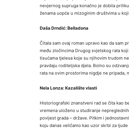
nevjernog supruga konačno je dobila priliku
ženama uopće u mizoginim društvima u koji
Daša Drndić: Belladona
Čitala sam ovaj roman upravo kao da sam pr
među zločincima Drugog svjetskog rata koji s
tisućama tjelesa koje su njihovim trudom nes
pravdaju roditeljska djela. Bolno su odzvanj
rata na ovim prostorima nigdje ne pripada, n
Nela Lonza: Kazalište vlasti
Historiografski znanstveni rad se čita kao be
vremena uloženo u studiranje nepreglednih a
povijest grada – države. Pitkim i jednostavn
koju danas veličamo kao uzor skrbi za ljude