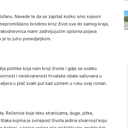
ofanu. Navede te da se zapitaš koliko smo svjesni
ko nepromišljeno brodimo kroz život sve do samog kraja,
vakodnevnica mami zadivljujućim opisima pojava
 je to jutro ponedjeljkom.
ija politike koja nam kroji živote i gdje se svatko
izvornost i neiskvarenost hrvatske obale sačuvana u
 natjera u plač svaki put kad uzmem u ruku ovaj roman.
a. Rečenice koje teku stranicama, duge, pitke,
taka kojima je svirepost života jedina stvarnost koju
mo bačeni, a kojeg većina nije priželjkivala, možda čak