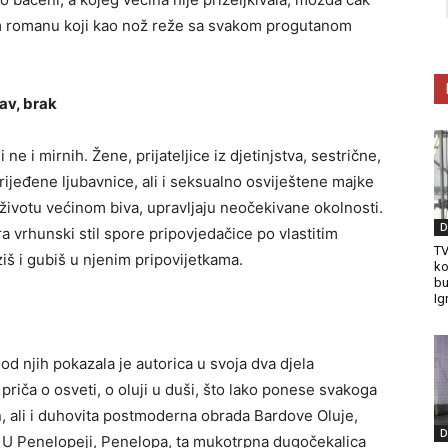
om romanu koji kao nož reže sa svakom progutanom
av, brak
e i mirnih. Žene, prijateljice iz djetinjstva, sestrične,
jeđene ljubavnice, ali i seksualno osviještene majke
 životu većinom biva, upravljaju neočekivane okolnosti.
D
ra vrhunski stil spore pripovjedačice po vlastitim
TV
iš i gubiš u njenim pripovijetkama.
ko
bu
Ig
od njih pokazala je autorica u svoja dva djela
 priča o osveti, o oluji u duši, što lako ponese svakoga
n, ali i duhovita postmoderna obrada Bardove Oluje,
D
. U Penelopeji, Penelopa, ta mukotrpna dugočekalica