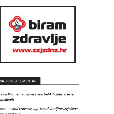
NAJNOVIJI KOMENTARI
Prometna nesreća kod Velikih žala, više je
le
on
lijeđenih
Kod crkve sv. Ilije iznad Vitaljine izvješena
amon
on
pska zastava