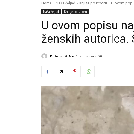
Home
Naša čeljad
Knjige po izboru
U ovom popisu
Naša čeljad
Knjige po izboru
U ovom popisu najd
ženskih autorica.
Dubrovnik Net
1. kolovoza 2020.