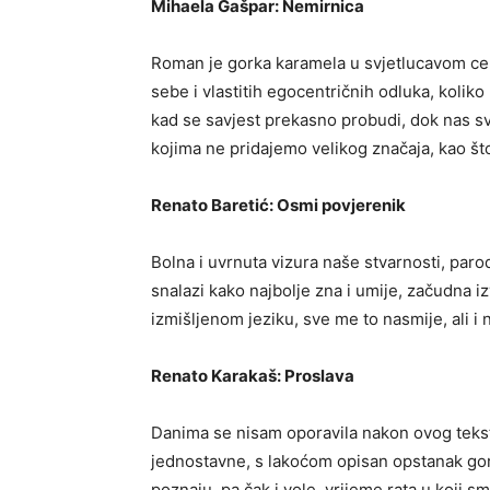
Mihaela Gašpar: Nemirnica
Roman je gorka karamela u svjetlucavom cel
sebe i vlastitih egocentričnih odluka, koli
kad se savjest prekasno probudi, dok nas s
kojima ne pridajemo velikog značaja, kao što
Renato Baretić: Osmi povjerenik
Bolna i uvrnuta vizura naše stvarnosti, parod
snalazi kako najbolje zna i umije, začudna 
izmišljenom jeziku, sve me to nasmije, ali i
Renato Karakaš: Proslava
Danima se nisam oporavila nakon ovog tekst
jednostavne, s lakoćom opisan opstanak gorš
poznaju, pa čak i vole, vrijeme rata u koji s