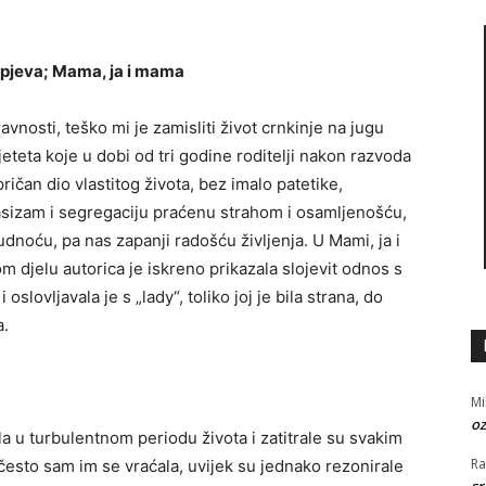
pjeva; Mama, ja i mama
nosti, teško mi je zamisliti život crnkinje na jugu
jeteta koje u dobi od tri godine roditelji nakon razvoda
ičan dio vlastitog života, bez imalo patetike,
rasizam i segregaciju praćenu strahom i osamljenošću,
udnoću, pa nas zapanji radošću življenja. U Mami, ja i
djelu autorica je iskreno prikazala slojevit odnos s
oslovljavala je s „lady“, toliko joj je bila strana, do
a.
Mi
oz
a u turbulentnom periodu života i zatitrale su svakim
R
esto sam im se vraćala, uvijek su jednako rezonirale
sr