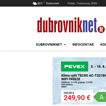
C
Petak, 7 kolovoza, 2026
32.1
Dubrovnik
DUBROVNIKNET
INFOCENTAR
KO