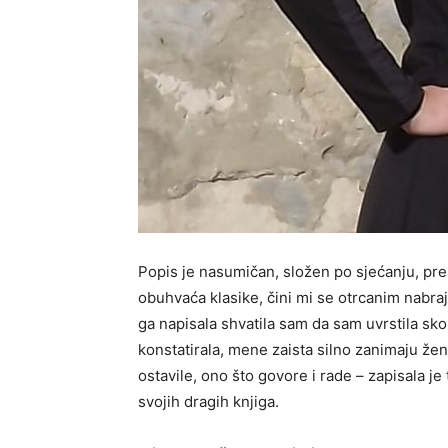
Popis je nasumičan, složen po sjećanju, pre
obuhvaća klasike, čini mi se otrcanim nabra
ga napisala shvatila sam da sam uvrstila s
konstatirala, mene zaista silno zanimaju žene
ostavile, ono što govore i rade – zapisala je
svojih dragih knjiga.