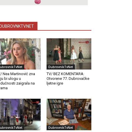
DUBROVNKTV.NET
ubrovnikTvNet
DubrovnikTvNet
/ Nea Martinović zna
TV/ BEZ KOMENTARA:
ju bi ulogu u
Otvorene 77. Dubrovačke
dućnosti zaigrala na
ljetne igre
rama
ubrovnikTvNet
DubrovnikTvNet