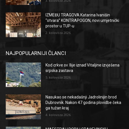
3. kolovoza 2026.
IZMEĐU TRAGOVA Katarina Ivanišin
“otvara” KONTRAPOGON, novi umjetnički
prostor u TUP-u
2. kolovoza 2026.
NAJPOPULARNIJI ČLANCI
Kod crkve sv. Ilije iznad Vitaljine izvješena
srpska zastava
5. kolovoza 2026.
Nasukao se nekadašnji Jadrolinijin brod
Dubrovnik. Nakon 47 godina plovidbe čeka
ga tužan kraj
4. kolovoza 2026.