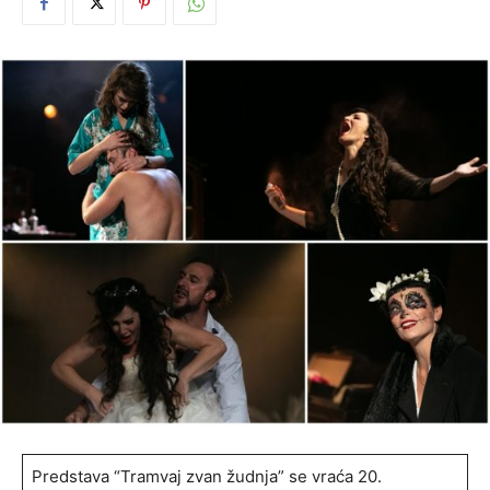
Predstava “Tramvaj zvan žudnja” se vraća 20.