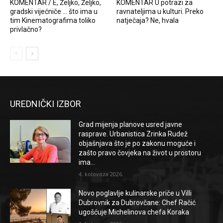
KOMENTAR / E, Željko, Željko,
KOMENTAR U potrazi za
gradski vijećniče … što ima u
ravnateljima u kulturi. Preko
tim Kinematografima toliko
natječaja? Ne, hvala
privlačno?
UREDNIČKI IZBOR
Grad mijenja planove usred javne
rasprave. Urbanistica Zrinka Rudež
objašnjava što je po zakonu moguće i
zašto pravo čovjeka na život u prostoru
ima...
4. kolovoza 2026.
Novo poglavlje kulinarske priče u Villi
Dubrovnik za Dubrovčane: Chef Račić
ugošćuje Michelinova chefa Koraka