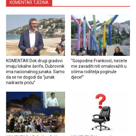
KOMENTAR TJEDNA
KOMENTAR Dok drugi gradovi
“Gospodine Franković, nećete
imaju lokalne šerife, Dubrovnik
me zavaditi niti omalovažiti u
ima nacionalnog junaka. Samo
očima roditelja poginule
da se ne dogodi da “junak
djece!”
nadraste priču”