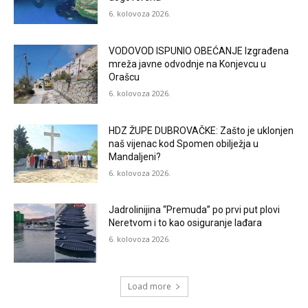
6. kolovoza 2026.
VODOVOD ISPUNIO OBEĆANJE Izgrađena
mreža javne odvodnje na Konjevcu u
Orašcu
6. kolovoza 2026.
HDZ ŽUPE DUBROVAČKE: Zašto je uklonjen
naš vijenac kod Spomen obilježja u
Mandaljeni?
6. kolovoza 2026.
Jadrolinijina “Premuda” po prvi put plovi
Neretvom i to kao osiguranje lađara
6. kolovoza 2026.
Load more