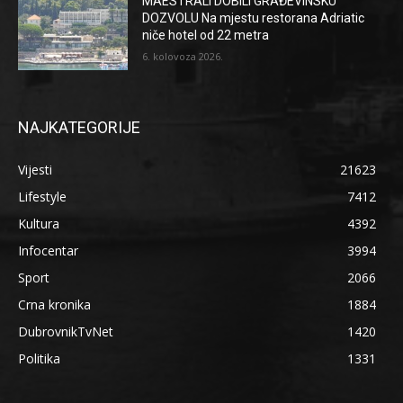
MAESTRALI DOBILI GRAĐEVINSKU
DOZVOLU Na mjestu restorana Adriatic
niče hotel od 22 metra
6. kolovoza 2026.
NAJKATEGORIJE
Vijesti
21623
Lifestyle
7412
Kultura
4392
Infocentar
3994
Sport
2066
Crna kronika
1884
DubrovnikTvNet
1420
Politika
1331