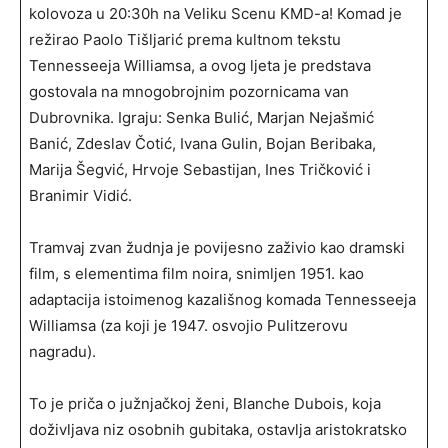
kolovoza u 20:30h na Veliku Scenu KMD-a! Komad je
režirao Paolo Tišljarić prema kultnom tekstu
Tennesseeja Williamsa, a ovog ljeta je predstava
gostovala na mnogobrojnim pozornicama van
Dubrovnika. Igraju: Senka Bulić, Marjan Nejašmić
Banić, Zdeslav Čotić, Ivana Gulin, Bojan Beribaka,
Marija Šegvić, Hrvoje Sebastijan, Ines Tričković i
Branimir Vidić.
Tramvaj zvan žudnja je povijesno zaživio kao dramski
film, s elementima film noira, snimljen 1951. kao
adaptacija istoimenog kazališnog komada Tennesseeja
Williamsa (za koji je 1947. osvojio Pulitzerovu
nagradu).
To je priča o južnjačkoj ženi, Blanche Dubois, koja
doživljava niz osobnih gubitaka, ostavlja aristokratsko