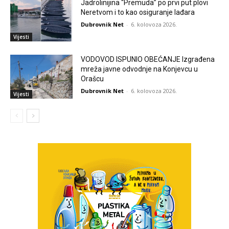
Jadrolinijina “Premuda” po prvi put plovi
Neretvom i to kao osiguranje lađara
Dubrovnik Net
-
6. kolovoza 2026.
Vijesti
VODOVOD ISPUNIO OBEĆANJE Izgrađena
mreža javne odvodnje na Konjevcu u
Orašcu
Dubrovnik Net
-
6. kolovoza 2026.
Vijesti