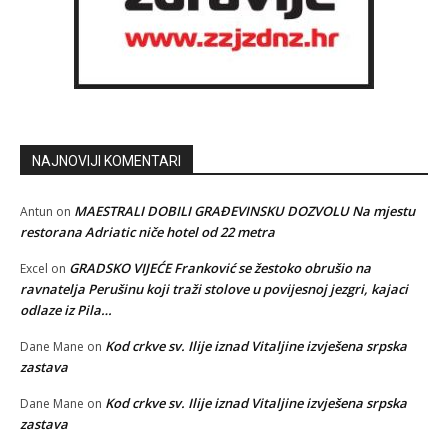
NAJNOVIJI KOMENTARI
MAESTRALI DOBILI GRAĐEVINSKU DOZVOLU Na mjestu
Antun
on
restorana Adriatic niče hotel od 22 metra
GRADSKO VIJEĆE Franković se žestoko obrušio na
Excel
on
ravnatelja Perušinu koji traži stolove u povijesnoj jezgri, kajaci
odlaze iz Pila…
Kod crkve sv. Ilije iznad Vitaljine izvješena srpska
Dane Mane
on
zastava
Kod crkve sv. Ilije iznad Vitaljine izvješena srpska
Dane Mane
on
zastava