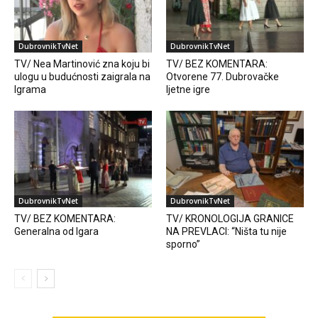
DubrovnikTvNet
DubrovnikTvNet
TV/ Nea Martinović zna koju bi
TV/ BEZ KOMENTARA:
ulogu u budućnosti zaigrala na
Otvorene 77. Dubrovačke
Igrama
ljetne igre
DubrovnikTvNet
DubrovnikTvNet
TV/ BEZ KOMENTARA:
TV/ KRONOLOGIJA GRANICE
Generalna od Igara
NA PREVLACI: “Ništa tu nije
sporno”