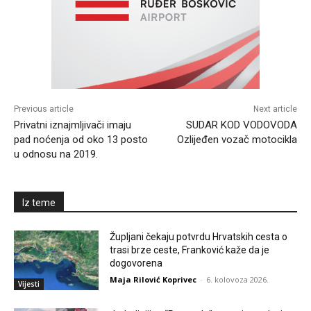
Previous article
Next article
Privatni iznajmljivači imaju
SUDAR KOD VODOVODA
pad noćenja od oko 13 posto
Ozlijeđen vozač motocikla
u odnosu na 2019.
Iz teme
Župljani čekaju potvrdu Hrvatskih cesta o
trasi brze ceste, Franković kaže da je
dogovorena
Maja Rilović Koprivec
-
6. kolovoza 2026.
Vijesti