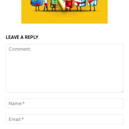
LEAVE A REPLY
Comment:
Na
Ema