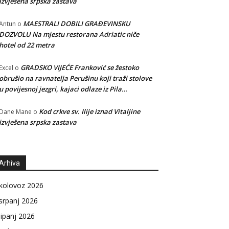
izvješena srpska zastava
MAESTRALI DOBILI GRAĐEVINSKU
Antun
o
DOZVOLU Na mjestu restorana Adriatic niče
hotel od 22 metra
GRADSKO VIJEĆE Franković se žestoko
Excel
o
obrušio na ravnatelja Perušinu koji traži stolove
u povijesnoj jezgri, kajaci odlaze iz Pila…
Kod crkve sv. Ilije iznad Vitaljine
Dane Mane
o
izvješena srpska zastava
Arhiva
kolovoz 2026
srpanj 2026
lipanj 2026