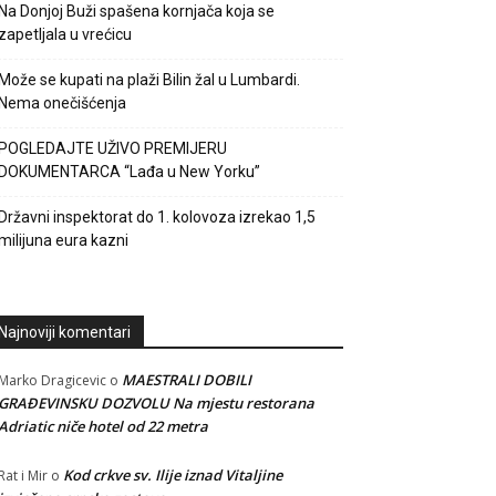
Na Donjoj Buži spašena kornjača koja se
zapetljala u vrećicu
Može se kupati na plaži Bilin žal u Lumbardi.
Nema onečišćenja
POGLEDAJTE UŽIVO PREMIJERU
DOKUMENTARCA “Lađa u New Yorku”
Državni inspektorat do 1. kolovoza izrekao 1,5
milijuna eura kazni
Najnoviji komentari
MAESTRALI DOBILI
Marko Dragicevic
o
GRAĐEVINSKU DOZVOLU Na mjestu restorana
Adriatic niče hotel od 22 metra
Kod crkve sv. Ilije iznad Vitaljine
Rat i Mir
o