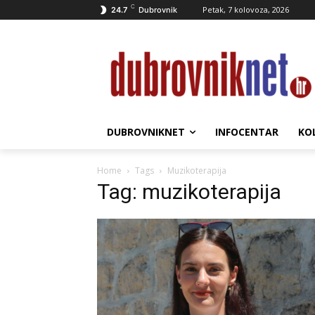
C
Petak, 7 kolovoza, 2026
24.7
Dubrovnik
DUBROVNIKNET
INFOCENTAR
KO
Home
Tags
Muzikoterapija
Tag: muzikoterapija