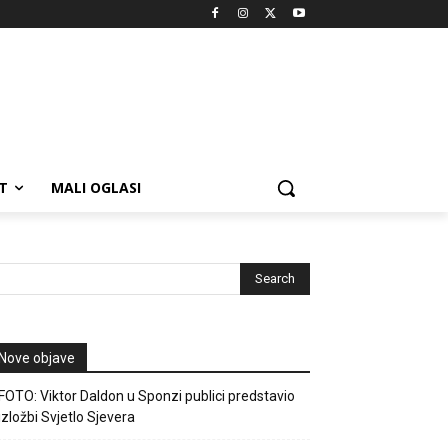
T
MALI OGLASI
Nove objave
FOTO: Viktor Daldon u Sponzi publici predstavio
izložbi Svjetlo Sjevera