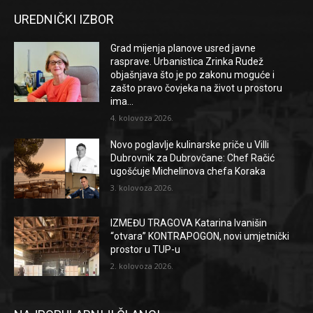
UREDNIČKI IZBOR
Grad mijenja planove usred javne
rasprave. Urbanistica Zrinka Rudež
objašnjava što je po zakonu moguće i
zašto pravo čovjeka na život u prostoru
ima...
4. kolovoza 2026.
Novo poglavlje kulinarske priče u Villi
Dubrovnik za Dubrovčane: Chef Račić
ugošćuje Michelinova chefa Koraka
3. kolovoza 2026.
IZMEĐU TRAGOVA Katarina Ivanišin
“otvara” KONTRAPOGON, novi umjetnički
prostor u TUP-u
2. kolovoza 2026.