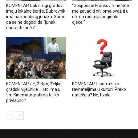
KOMENTAR Dok drugi gradovi
“Gospodine Franković, nećete
imaju lokalne šerife, Dubrovnik
me zavaditi niti omalovažiti u
ima nacionalnog junaka. Samo
očima roditelja poginule
da se ne dogodi da “junak
djece!”
nadraste priču”
KOMENTAR / E, Željko, Željko,
KOMENTAR U potrazi za
gradski vijećniče … što ima u
ravnateljima u kulturi. Preko
tim Kinematografima toliko
natječaja? Ne, hvala
privlačno?