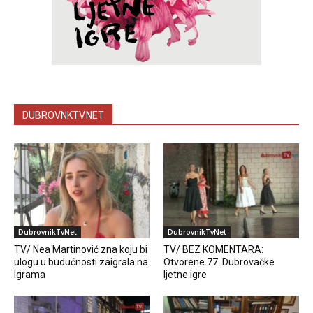
DUBROVNKTV.NET
DubrovnikTvNet
DubrovnikTvNet
TV/ Nea Martinović zna koju bi
TV/ BEZ KOMENTARA:
ulogu u budućnosti zaigrala na
Otvorene 77. Dubrovačke
Igrama
ljetne igre