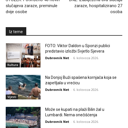
slučajeva zaraze, preminule
zaraze, hospitalizirano 27
dvije osobe
osoba
Iz teme
FOTO: Viktor Daldon u Sponzi publici
predstavio izložbi Svjetlo Sjevera
Dubrovnik Net
-
6. kolovoza 2026.
Kultura
Na Donjoj Buži spašena kornjača koja se
zapetljala u vrećicu
Dubrovnik Net
-
6. kolovoza 2026.
Vijesti
Može se kupati na plaži Bilin žal u
Lumbardi. Nema onečišćenja
Dubrovnik Net
-
6. kolovoza 2026.