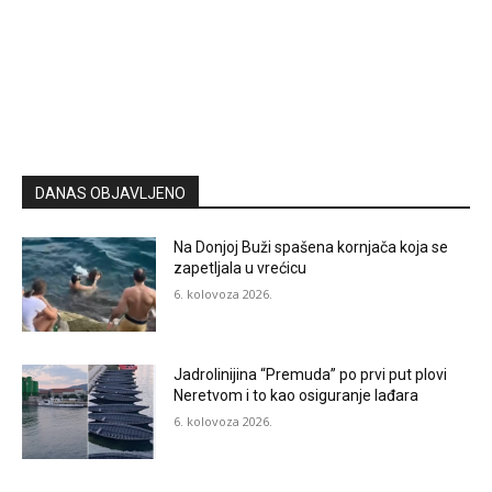
DANAS OBJAVLJENO
Na Donjoj Buži spašena kornjača koja se
zapetljala u vrećicu
6. kolovoza 2026.
Jadrolinijina “Premuda” po prvi put plovi
Neretvom i to kao osiguranje lađara
6. kolovoza 2026.