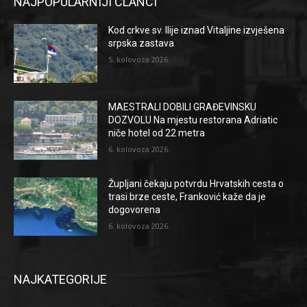
NAJPOPULARNIJI ČLANCI
Kod crkve sv. Ilije iznad Vitaljine izvješena
srpska zastava
5. kolovoza 2026.
MAESTRALI DOBILI GRAĐEVINSKU
DOZVOLU Na mjestu restorana Adriatic
niče hotel od 22 metra
6. kolovoza 2026.
Župljani čekaju potvrdu Hrvatskih cesta o
trasi brze ceste, Franković kaže da je
dogovorena
6. kolovoza 2026.
NAJKATEGORIJE