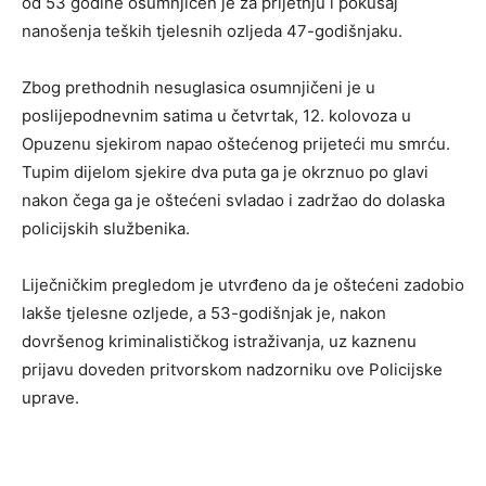
od 53 godine osumnjičen je za prijetnju i pokušaj
nanošenja teških tjelesnih ozljeda 47-godišnjaku.
Zbog prethodnih nesuglasica osumnjičeni je u
poslijepodnevnim satima u četvrtak, 12. kolovoza u
Opuzenu sjekirom napao oštećenog prijeteći mu smrću.
Tupim dijelom sjekire dva puta ga je okrznuo po glavi
nakon čega ga je oštećeni svladao i zadržao do dolaska
policijskih službenika.
Liječničkim pregledom je utvrđeno da je oštećeni zadobio
lakše tjelesne ozljede, a 53-godišnjak je, nakon
dovršenog kriminalističkog istraživanja, uz kaznenu
prijavu doveden pritvorskom nadzorniku ove Policijske
uprave.