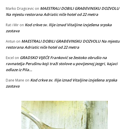
MAESTRALI DOBILI GRAĐEVINSKU DOZVOLU
Marko Dragicevic
on
Na mjestu restorana Adriatic niče hotel od 22 metra
Kod crkve sv. Ilije iznad Vitaljine izvješena srpska
Rat i Mir
on
zastava
MAESTRALI DOBILI GRAĐEVINSKU DOZVOLU Na mjestu
Antun
on
restorana Adriatic niče hotel od 22 metra
GRADSKO VIJEĆE Franković se žestoko obrušio na
Excel
on
ravnatelja Perušinu koji traži stolove u povijesnoj jezgri, kajaci
odlaze iz Pila…
Kod crkve sv. Ilije iznad Vitaljine izvješena srpska
Dane Mane
on
zastava