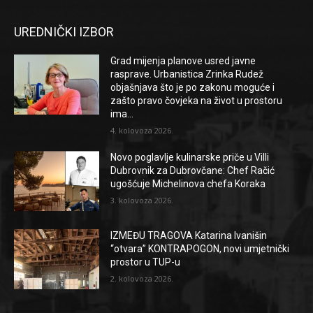
UREDNIČKI IZBOR
Grad mijenja planove usred javne
rasprave. Urbanistica Zrinka Rudež
objašnjava što je po zakonu moguće i
zašto pravo čovjeka na život u prostoru
ima...
4. kolovoza 2026.
Novo poglavlje kulinarske priče u Villi
Dubrovnik za Dubrovčane: Chef Račić
ugošćuje Michelinova chefa Koraka
3. kolovoza 2026.
IZMEĐU TRAGOVA Katarina Ivanišin
“otvara” KONTRAPOGON, novi umjetnički
prostor u TUP-u
2. kolovoza 2026.