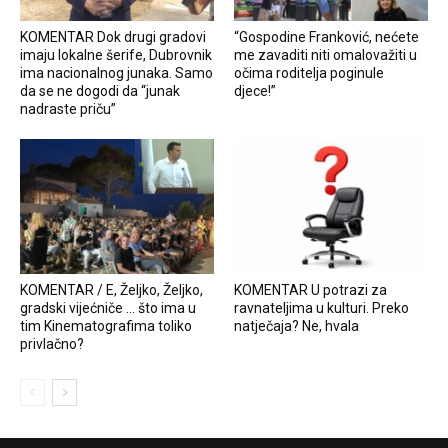
KOMENTAR Dok drugi gradovi
“Gospodine Franković, nećete
imaju lokalne šerife, Dubrovnik
me zavaditi niti omalovažiti u
ima nacionalnog junaka. Samo
očima roditelja poginule
da se ne dogodi da “junak
djece!”
nadraste priču”
KOMENTAR / E, Željko, Željko,
KOMENTAR U potrazi za
gradski vijećniče … što ima u
ravnateljima u kulturi. Preko
tim Kinematografima toliko
natječaja? Ne, hvala
privlačno?