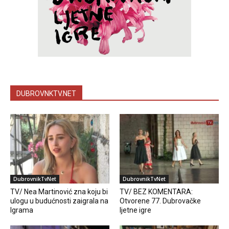
DUBROVNKTV.NET
DubrovnikTvNet
DubrovnikTvNet
TV/ Nea Martinović zna koju bi
TV/ BEZ KOMENTARA:
ulogu u budućnosti zaigrala na
Otvorene 77. Dubrovačke
Igrama
ljetne igre