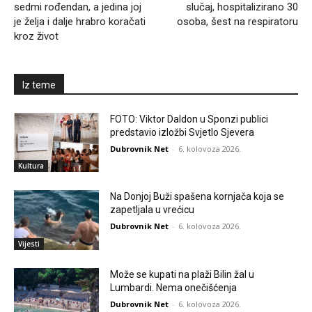
sedmi rođendan, a jedina joj
slučaj, hospitalizirano 30
je želja i dalje hrabro koračati
osoba, šest na respiratoru
kroz život
Iz teme
FOTO: Viktor Daldon u Sponzi publici
predstavio izložbi Svjetlo Sjevera
Dubrovnik Net
-
6. kolovoza 2026.
Kultura
Na Donjoj Buži spašena kornjača koja se
zapetljala u vrećicu
Dubrovnik Net
-
6. kolovoza 2026.
Vijesti
Može se kupati na plaži Bilin žal u
Lumbardi. Nema onečišćenja
Dubrovnik Net
-
6. kolovoza 2026.