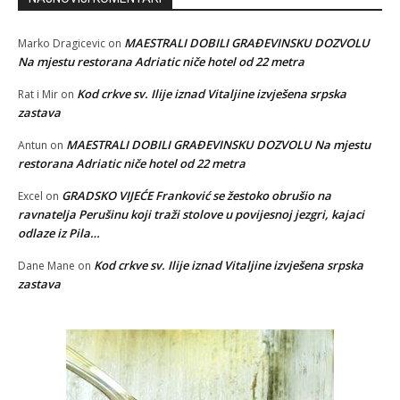
MAESTRALI DOBILI GRAĐEVINSKU DOZVOLU
Marko Dragicevic
on
Na mjestu restorana Adriatic niče hotel od 22 metra
Kod crkve sv. Ilije iznad Vitaljine izvješena srpska
Rat i Mir
on
zastava
MAESTRALI DOBILI GRAĐEVINSKU DOZVOLU Na mjestu
Antun
on
restorana Adriatic niče hotel od 22 metra
GRADSKO VIJEĆE Franković se žestoko obrušio na
Excel
on
ravnatelja Perušinu koji traži stolove u povijesnoj jezgri, kajaci
odlaze iz Pila…
Kod crkve sv. Ilije iznad Vitaljine izvješena srpska
Dane Mane
on
zastava