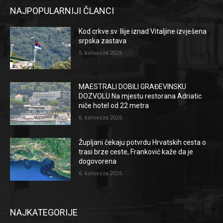
NAJPOPULARNIJI ČLANCI
Kod crkve sv. Ilije iznad Vitaljine izvješena
srpska zastava
5. kolovoza 2026.
MAESTRALI DOBILI GRAĐEVINSKU
DOZVOLU Na mjestu restorana Adriatic
niče hotel od 22 metra
6. kolovoza 2026.
Župljani čekaju potvrdu Hrvatskih cesta o
trasi brze ceste, Franković kaže da je
dogovorena
6. kolovoza 2026.
NAJKATEGORIJE