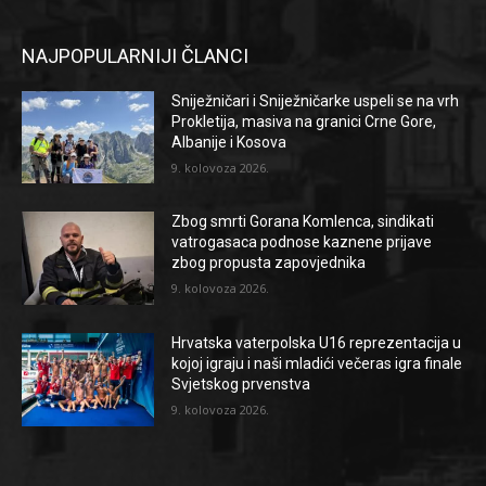
NAJPOPULARNIJI ČLANCI
Sniježničari i Sniježničarke uspeli se na vrh
Prokletija, masiva na granici Crne Gore,
Albanije i Kosova
9. kolovoza 2026.
Zbog smrti Gorana Komlenca, sindikati
vatrogasaca podnose kaznene prijave
zbog propusta zapovjednika
9. kolovoza 2026.
Hrvatska vaterpolska U16 reprezentacija u
kojoj igraju i naši mladići večeras igra finale
Svjetskog prvenstva
9. kolovoza 2026.