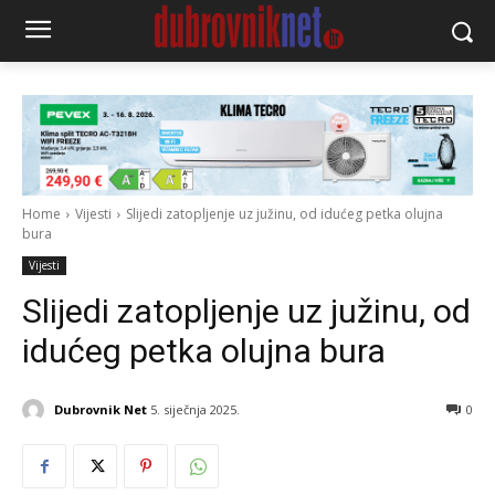
Home
Vijesti
Slijedi zatopljenje uz južinu, od idućeg petka olujna
bura
Vijesti
Slijedi zatopljenje uz južinu, od
idućeg petka olujna bura
Dubrovnik Net
5. siječnja 2025.
0