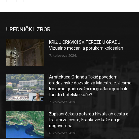
UREDNIČKI IZBOR
KRIŽ U CRKVICI SV. TEREZE U GRADU
Vizualno moćan, a porukom kolosalan
7. kolovoza 2026.
Arhitektica Orlanda Tokić povodom
građevinske dozvole za Maestrale: Jesmo
li ovome gradu važni mi građani grada ili
turisti i hotelske kuće?
7. kolovoza 2026.
Župljani čekaju potvrdu Hrvatskih cesta o
trasi brze ceste, Franković kaže da je
dogovorena
6. kolovoza 2026.