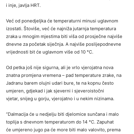
i inje, javlja HRT.
Već od ponedjeljka će temperaturni minusi uglavnom
izostati. Štoviše, već će najniža jutarnja temperatura
zraka u mnogim mjestima biti viša od prosječne najviše
dnevne za početak siječnja. A najviše poslijepodnevne
vrijednosti bit će uglavnom više od 10 °C.
Od petka još nije sigurna, ali je vrlo vjerojatna nova
znatna promjena vremena – pad temperature zrake, na
Jadranu barem olujni udari bure, te na kopnu često
umjeren, gdjekad i jak sjeverni i sjeveroistočni
vjetar, snijeg u gorju, vjerojatno i u nekim nizinama.
“Dalmacija će u nedjelju biti djelomice sunčana i malo
toplija s dnevnom temperaturom do 14 °C. Zapuhat
će umjereno jugo pa će more biti malo valovito, prema