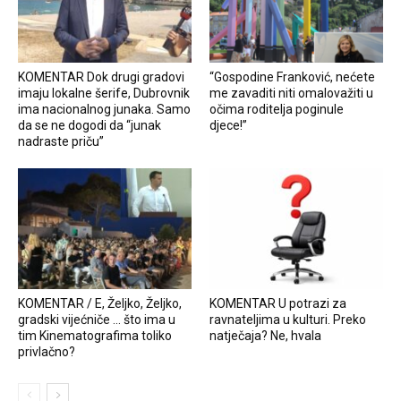
KOMENTAR Dok drugi gradovi
“Gospodine Franković, nećete
imaju lokalne šerife, Dubrovnik
me zavaditi niti omalovažiti u
ima nacionalnog junaka. Samo
očima roditelja poginule
da se ne dogodi da “junak
djece!”
nadraste priču”
KOMENTAR / E, Željko, Željko,
KOMENTAR U potrazi za
gradski vijećniče … što ima u
ravnateljima u kulturi. Preko
tim Kinematografima toliko
natječaja? Ne, hvala
privlačno?