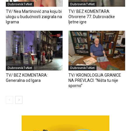
DubrovnikTvNet
DubrovnikTvNet
TV/ Nea Martinović zna koju bi
TV/ BEZ KOMENTARA:
ulogu u budućnosti zaigrala na
Otvorene 77. Dubrovačke
Igrama
ljetne igre
DubrovnikTvNet
DubrovnikTvNet
TV/ BEZ KOMENTARA:
TV/ KRONOLOGIJA GRANICE
Generalna od Igara
NA PREVLACI: “Ništa tu nije
sporno”