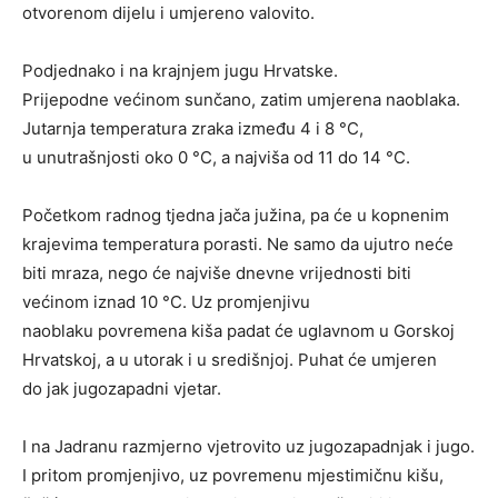
otvorenom dijelu i umjereno valovito.
Podjednako i na krajnjem jugu Hrvatske.
Prijepodne većinom sunčano, zatim umjerena naoblaka.
Jutarnja temperatura zraka između 4 i 8 °C,
u unutrašnjosti oko 0 °C, a najviša od 11 do 14 °C.
Početkom radnog tjedna jača južina, pa će u kopnenim
krajevima temperatura porasti. Ne samo da ujutro neće
biti mraza, nego će najviše dnevne vrijednosti biti
većinom iznad 10 °C. Uz promjenjivu
naoblaku povremena kiša padat će uglavnom u Gorskoj
Hrvatskoj, a u utorak i u središnjoj. Puhat će umjeren
do jak jugozapadni vjetar.
I na Jadranu razmjerno vjetrovito uz jugozapadnjak i jugo.
I pritom promjenjivo, uz povremenu mjestimičnu kišu,