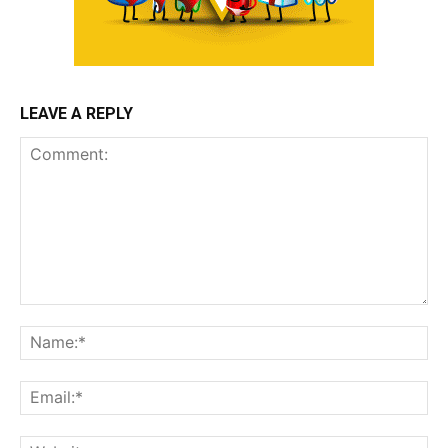
LEAVE A REPLY
Comment:
Na
Ema
Web