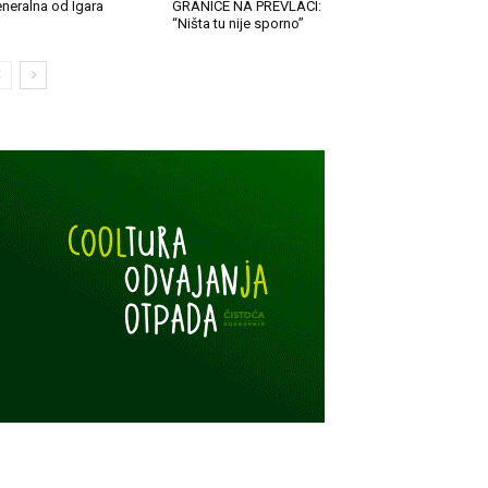
neralna od Igara
GRANICE NA PREVLACI:
“Ništa tu nije sporno”