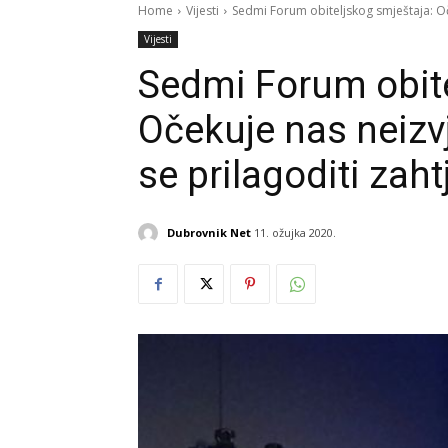
Home
Vijesti
Sedmi Forum obiteljskog smještaja: Oč
Vijesti
Sedmi Forum obite
Očekuje nas neiz
se prilagoditi zaht
Dubrovnik Net
11. ožujka 2020.