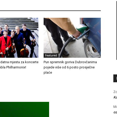
Featured
odatna mjesta za koncerte
Pun spremnik goriva Dubrovčanima
bla Philharmonix!
pojede više od 6 posto prosječne
plaće
Zd
Ka
Mi
oz