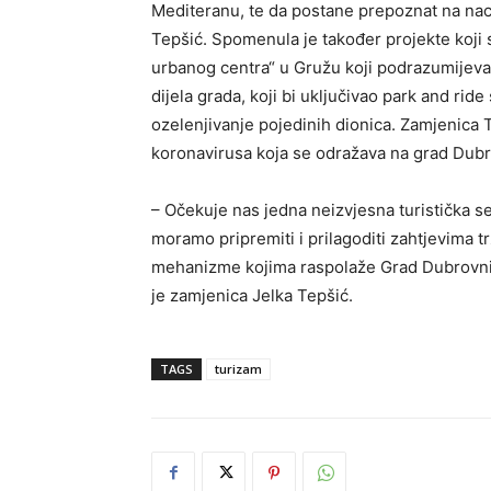
Mediteranu, te da postane prepoznat na nacio
Tepšić. Spomenula je također projekte koji 
urbanog centra“ u Gružu koji podrazumijev
dijela grada, koji bi uključivao park and rid
ozelenjivanje pojedinih dionica. Zamjenica 
koronavirusa koja se odražava na grad Dubrov
– Očekuje nas jedna neizvjesna turistička se
moramo pripremiti i prilagoditi zahtjevima trž
mehanizme kojima raspolaže Grad Dubrovnik 
je zamjenica Jelka Tepšić.
TAGS
turizam