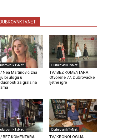
DUBROVNKTV.NET
ubrovnikTvNet
DubrovnikTvNet
/ Nea Martinović zna
TV/ BEZ KOMENTARA:
ju bi ulogu u
Otvorene 77. Dubrovačke
dućnosti zaigrala na
ljetne igre
rama
ubrovnikTvNet
DubrovnikTvNet
V/ BEZ KOMENTARA:
TV/ KRONOLOGIJA