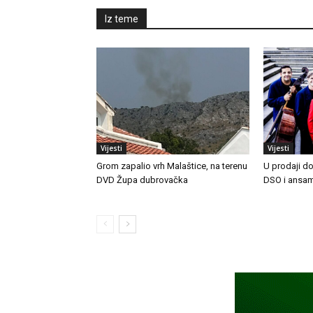
Iz teme
Vijesti
Vijesti
Grom zapalio vrh Malaštice, na terenu
U prodaji d
DVD Župa dubrovačka
DSO i ansam