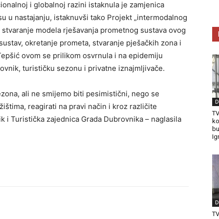
nalnoj i globalnoj razini istaknula je zamjenica
su u nastajanju, istaknuvši tako Projekt „intermodalnog
a stvaranje modela rješavanja prometnog sustava ovog
e sustav, okretanje prometa, stvaranje pješačkih zona i
Tepšić ovom se prilikom osvrnula i na epidemiju
nik, turističku sezonu i privatne iznajmljivače.
zona, ali ne smijemo biti pesimistični, nego se
D
ištima, reagirati na pravi način i kroz različite
TV
i Turistička zajednica Grada Dubrovnika – naglasila
ko
bu
Ig
D
T