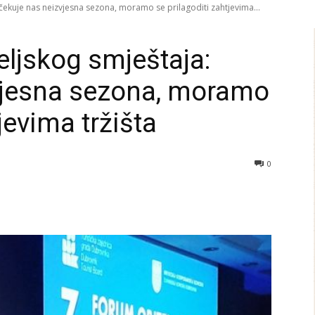
ekuje nas neizvjesna sezona, moramo se prilagoditi zahtjevima...
ljskog smještaja:
vjesna sezona, moramo
jevima tržišta
0