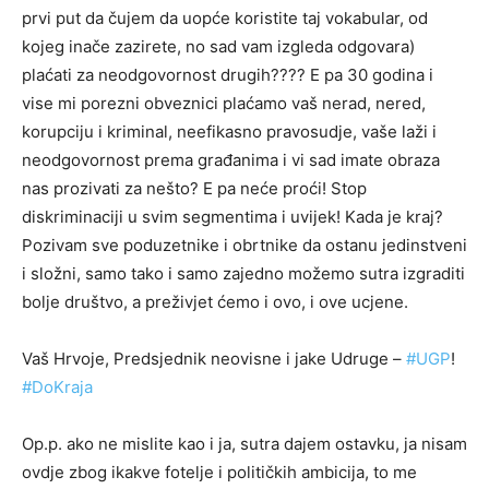
prvi put da čujem da uopće koristite taj vokabular, od
kojeg inače zazirete, no sad vam izgleda odgovara)
plaćati za neodgovornost drugih???? E pa 30 godina i
vise mi porezni obveznici plaćamo vaš nerad, nered,
korupciju i kriminal, neefikasno pravosudje, vaše laži i
neodgovornost prema građanima i vi sad imate obraza
nas prozivati za nešto? E pa neće proći! Stop
diskriminaciji u svim segmentima i uvijek! Kada je kraj?
Pozivam sve poduzetnike i obrtnike da ostanu jedinstveni
i složni, samo tako i samo zajedno možemo sutra izgraditi
bolje društvo, a preživjet ćemo i ovo, i ove ucjene.
Vaš Hrvoje, Predsjednik neovisne i jake Udruge –
#UGP
!
#DoKraja
Op.p. ako ne mislite kao i ja, sutra dajem ostavku, ja nisam
ovdje zbog ikakve fotelje i političkih ambicija, to me