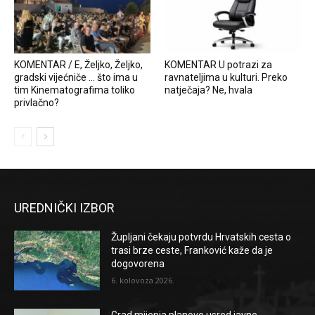
KOMENTAR / E, Željko, Željko,
KOMENTAR U potrazi za
gradski vijećniče … što ima u
ravnateljima u kulturi. Preko
tim Kinematografima toliko
natječaja? Ne, hvala
privlačno?
UREDNIČKI IZBOR
Župljani čekaju potvrdu Hrvatskih cesta o
trasi brze ceste, Franković kaže da je
dogovorena
6. kolovoza 2026.