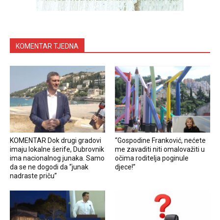
KOMENTAR TJEDNA
KOMENTAR Dok drugi gradovi
“Gospodine Franković, nećete
imaju lokalne šerife, Dubrovnik
me zavaditi niti omalovažiti u
ima nacionalnog junaka. Samo
očima roditelja poginule
da se ne dogodi da “junak
djece!”
nadraste priču”