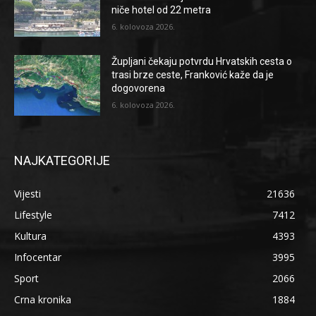
niče hotel od 22 metra
6. kolovoza 2026.
Župljani čekaju potvrdu Hrvatskih cesta o
trasi brze ceste, Franković kaže da je
dogovorena
6. kolovoza 2026.
NAJKATEGORIJE
Vijesti
21636
Lifestyle
7412
Kultura
4393
Infocentar
3995
Sport
2066
Crna kronika
1884