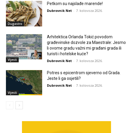
Petkom su najslađe marende!
Dubrovnik Net
-
7. kolovoza 2026.
Dugastro
Arhitektica Orlanda Tokić povodom
građevinske dozvole za Maestrale: Jesmo
li ovome gradu važni mi građani grada ili
turisti i hotelske kuće?
Vijesti
Dubrovnik Net
-
7. kolovoza 2026.
Potres s epicentrom sjeverno od Grada.
Jeste li ga osjetili?
Dubrovnik Net
-
7. kolovoza 2026.
Vijesti