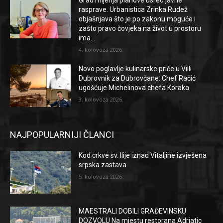
Grad mijenja planove usred javne
rasprave. Urbanistica Zrinka Rudež
objašnjava što je po zakonu moguće i
zašto pravo čovjeka na život u prostoru
ima...
4. kolovoza 2026.
Novo poglavlje kulinarske priče u Villi
Dubrovnik za Dubrovčane: Chef Račić
ugošćuje Michelinova chefa Koraka
3. kolovoza 2026.
NAJPOPULARNIJI ČLANCI
Kod crkve sv. Ilije iznad Vitaljine izvješena
srpska zastava
5. kolovoza 2026.
MAESTRALI DOBILI GRAĐEVINSKU
DOZVOLU Na mjestu restorana Adriatic