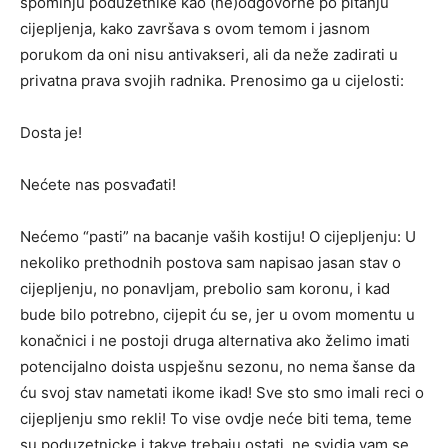
spominju poduzetnike kao (ne)odgovorne po pitanju
cijepljenja, kako završava s ovom temom i jasnom
porukom da oni nisu antivakseri, ali da neže zadirati u
privatna prava svojih radnika. Prenosimo ga u cijelosti:
Dosta je!
Nećete nas posvađati!
Nećemo “pasti” na bacanje vaših kostiju! O cijepljenju: U
nekoliko prethodnih postova sam napisao jasan stav o
cijepljenju, no ponavljam, prebolio sam koronu, i kad
bude bilo potrebno, cijepit ću se, jer u ovom momentu u
konačnici i ne postoji druga alternativa ako želimo imati
potencijalno doista uspješnu sezonu, no nema šanse da
ću svoj stav nametati ikome ikad! Sve sto smo imali reci o
cijepljenju smo rekli! To vise ovdje neće biti tema, teme
su poduzetnicke i takve trebaju ostati, ne svidja vam se,