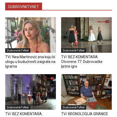
DUBROVNKTV.NET
DubrovnikTvNet
DubrovnikTvNet
TV/ Nea Martinović zna koju bi
TV/ BEZ KOMENTARA:
ulogu u budućnosti zaigrala na
Otvorene 77. Dubrovačke
Igrama
ljetne igre
DubrovnikTvNet
DubrovnikTvNet
TV/ BEZ KOMENTARA:
TV/ KRONOLOGIJA GRANICE