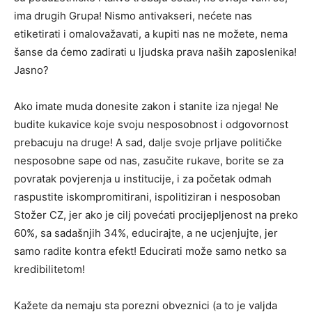
ima drugih Grupa! Nismo antivakseri, nećete nas
etiketirati i omalovažavati, a kupiti nas ne možete, nema
šanse da ćemo zadirati u ljudska prava naših zaposlenika!
Jasno?
Ako imate muda donesite zakon i stanite iza njega! Ne
budite kukavice koje svoju nesposobnost i odgovornost
prebacuju na druge! A sad, dalje svoje prljave političke
nesposobne sape od nas, zasučite rukave, borite se za
povratak povjerenja u institucije, i za početak odmah
raspustite iskompromitirani, ispolitiziran i nesposoban
Stožer CZ, jer ako je cilj povećati procijepljenost na preko
60%, sa sadašnjih 34%, educirajte, a ne ucjenjujte, jer
samo radite kontra efekt! Educirati može samo netko sa
kredibilitetom!
Kažete da nemaju sta porezni obveznici (a to je valjda