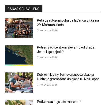
DANAS OBJAVLJENO
Peta uzastopna pobjeda lađarica Siska na
29. Maratonu lađa
7. kolovoza 2026.
Potres s epicentrom sjeverno od Grada.
Jeste li ga osjetili?
7. kolovoza 2026.
Dubrovnik Vinyl Fair ovu subotu okuplja
ljubitelje gramofonskih ploča u Uvali Lapad
7. kolovoza 2026.
Petkom su najslađe marende!