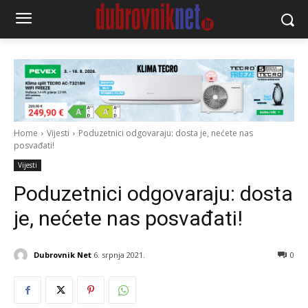
Home
Vijesti
Poduzetnici odgovaraju: dosta je, nećete nas
posvađati!
Vijesti
Poduzetnici odgovaraju: dosta
je, nećete nas posvađati!
Dubrovnik Net
6. srpnja 2021.
0