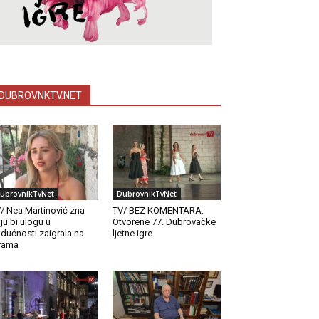
DUBROVNKTV.NET
ubrovnikTvNet
DubrovnikTvNet
/ Nea Martinović zna
TV/ BEZ KOMENTARA:
ju bi ulogu u
Otvorene 77. Dubrovačke
dućnosti zaigrala na
ljetne igre
rama