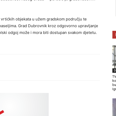
1 vrtićkih objekata u užem gradskom području te
 naseljima. Grad Dubrovnik kroz odgovorno upravljanje
lski odgoj može i mora biti dostupan svakom djetetu.
D
TV
ko
bu
Ig