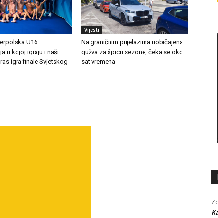
Vijesti
terpolska U16
Na graničnim prijelazima uobičajena
a u kojoj igraju i naši
gužva za špicu sezone, čeka se oko
ras igra finale Svjetskog
sat vremena
Zd
Ka