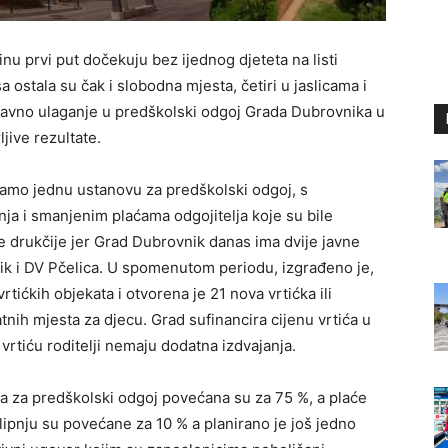
u prvi put dočekuju bez ijednog djeteta na listi
 ostala su čak i slobodna mjesta, četiri u jaslicama i
stavno ulaganje u predškolski odgoj Grada Dubrovnika u
jive rezultate.
amo jednu ustanovu za predškolski odgoj, s
ja i smanjenim plaćama odgojitelja koje su bile
 drukčije jer Grad Dubrovnik danas ima dvije javne
k i DV Pčelica. U spomenutom periodu, izgrađeno je,
tićkih objekata i otvorena je 21 nova vrtićka ili
nih mjesta za djecu. Grad sufinancira cijenu vrtića u
vrtiću roditelji nemaju dodatna izdvajanja.
a za predškolski odgoj povećana su za 75 %, a plaće
 lipnju su povećane za 10 % a planirano je još jedno