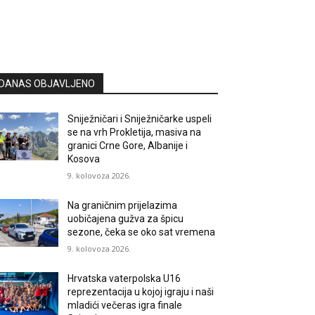
DANAS OBJAVLJENO
Sniježničari i Sniježničarke uspeli
se na vrh Prokletija, masiva na
granici Crne Gore, Albanije i
Kosova
9. kolovoza 2026.
Na graničnim prijelazima
uobičajena gužva za špicu
sezone, čeka se oko sat vremena
9. kolovoza 2026.
Hrvatska vaterpolska U16
reprezentacija u kojoj igraju i naši
mladići večeras igra finale