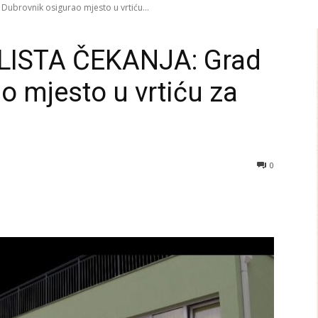
ubrovnik osigurao mjesto u vrtiću...
LISTA ČEKANJA: Grad
o mjesto u vrtiću za
0