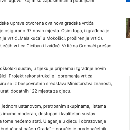
tivni ugovor kojim su zaposlenicima poboljšani
ske uprave otvorena dva nova gradska vrtića,
je osigurano 97 novih mjesta. Osim toga, izgrađena je
 je vrtić „Mala kuća“ u Mokošici, proširen je vrtić u
ečjih vrtića Ciciban i Izviđač. Vrtić na Gromači prešao
školski sustav, u tijeku je priprema izgradnje novih
ci. Projekt rekonstrukcije i opremanja vrtića
cira se iz bespovratnih sredstava Ministarstva znanosti,
urati dodatnih 122 mjesta za djecu.
v s jednom ustanovom, pretrpanim skupinama, listama
as imamo moderan, dostupan i kvalitetan sustav
a tome nećemo stati. Ulaganje u djecu i obrazovanje
je u budućnost našeg Grada” – poručio je gradonačelnik