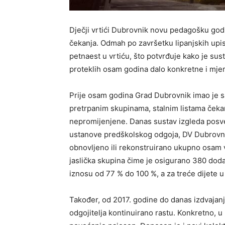
Dječji vrtići Dubrovnik novu pedagošku godin
čekanja. Odmah po završetku lipanjskih upisa
petnaest u vrtiću, što potvrđuje kako je su
proteklih osam godina dalo konkretne i mjerl
Prije osam godina Grad Dubrovnik imao je s
pretrpanim skupinama, stalnim listama čekan
nepromijenjene. Danas sustav izgleda posve
ustanove predškolskog odgoja, DV Dubrovni
obnovljeno ili rekonstruirano ukupno osam vr
jaslička skupina čime je osigurano 380 dodat
iznosu od 77 % do 100 %, a za treće dijete u 
Također, od 2017. godine do danas izdvajanj
odgojitelja kontinuirano rastu. Konkretno, u