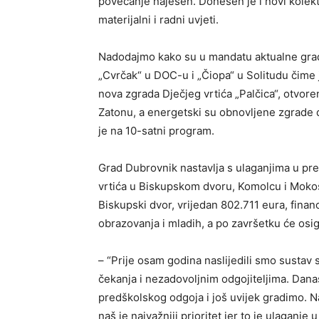
povećanje najesen. Donesen je i novi kolek
materijalni i radni uvjeti.
Nadodajmo kako su u mandatu aktualne grad
„Cvrčak“ u DOC-u i „Čiopa“ u Solitudu čime 
nova zgrada Dječjeg vrtića „Palčica“, otvoren
Zatonu, a energetski su obnovljene zgrade dj
je na 10-satni program.
Grad Dubrovnik nastavlja s ulaganjima u pred
vrtića u Biskupskom dvoru, Komolcu i Mokoši
Biskupski dvor, vrijedan 802.711 eura, finan
obrazovanja i mladih, a po završetku će osig
– “Prije osam godina naslijedili smo susta
čekanja i nezadovoljnim odgojiteljima. Dan
predškolskog odgoja i još uvijek gradimo. N
naš je najvažniji prioritet jer to je ulagan