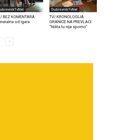
ubrovnikTvNet
DubrovnikTvNet
V/ BEZ KOMENTARA:
TV/ KRONOLOGIJA
neralna od Igara
GRANICE NA PREVLACI:
“Ništa tu nije sporno”