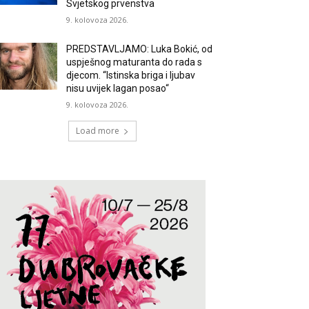
Svjetskog prvenstva
9. kolovoza 2026.
PREDSTAVLJAMO: Luka Bokić, od
uspješnog maturanta do rada s
djecom. “Istinska briga i ljubav
nisu uvijek lagan posao“
9. kolovoza 2026.
Load more