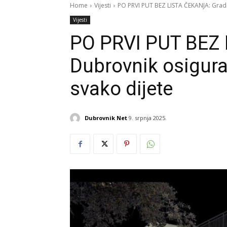
Home
Vijesti
PO PRVI PUT BEZ LISTA ČEKANJA: Grad D
Vijesti
PO PRVI PUT BEZ 
Dubrovnik osigura
svako dijete
Dubrovnik Net
9. srpnja 2025.