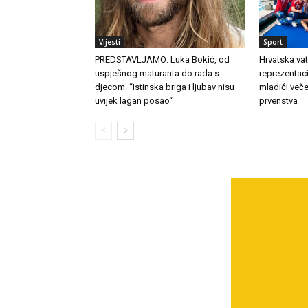
Vijesti
Sport
PREDSTAVLJAMO: Luka Bokić, od
Hrvatska va
uspješnog maturanta do rada s
reprezentacij
djecom. “Istinska briga i ljubav nisu
mladići veče
uvijek lagan posao“
prvenstva