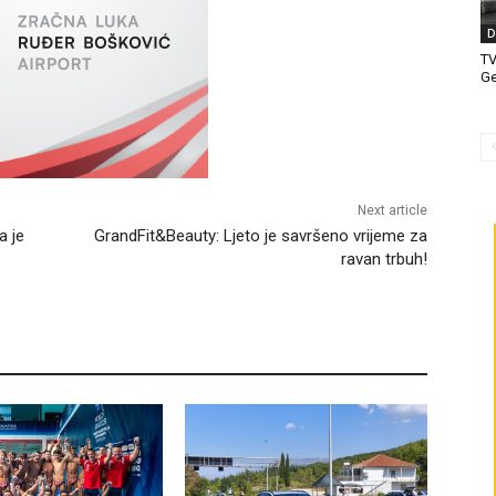
D
T
Ge
Next article
a je
GrandFit&Beauty: Ljeto je savršeno vrijeme za
ravan trbuh!