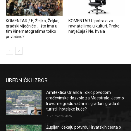
KOMENTAR / E, Željko, Željko,
KOMENTAR U potrazi za
gradski vijećniče … što ima u
ravnateljima u kulturi. Preko
tim Kinematografima toliko
natječaja? Ne, hvala
privlačno?
UREDNIČKI IZBOR
Arhitektica Orlanda Tokić povodom
građevinske dozvole za Maestrale: Jesmo
li ovome gradu važni mi građani grada ili
turisti i hotelske kuće?
7. kolovoza 2026.
Župljani čekaju potvrdu Hrvatskih cesta o