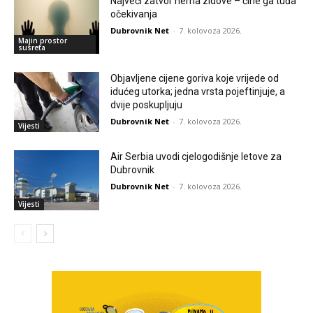
Najveći zatvor nema zidove – čine ga tuđa
očekivanja
Dubrovnik Net
-
7. kolovoza 2026.
Majin prostor
susreta
Objavljene cijene goriva koje vrijede od
idućeg utorka; jedna vrsta pojeftinjuje, a
dvije poskupljuju
Dubrovnik Net
-
7. kolovoza 2026.
Vijesti
Air Serbia uvodi cjelogodišnje letove za
Dubrovnik
Dubrovnik Net
-
7. kolovoza 2026.
Vijesti