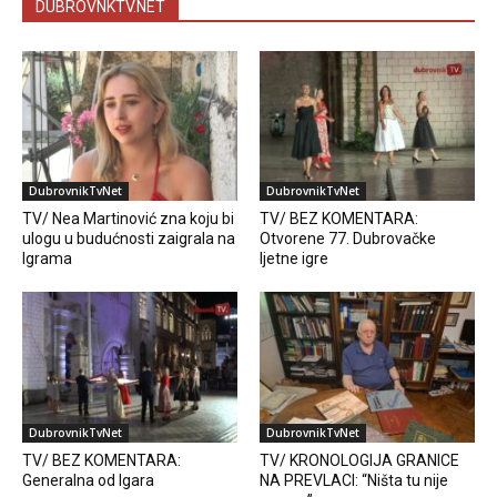
DUBROVNKTV.NET
DubrovnikTvNet
DubrovnikTvNet
TV/ Nea Martinović zna koju bi
TV/ BEZ KOMENTARA:
ulogu u budućnosti zaigrala na
Otvorene 77. Dubrovačke
Igrama
ljetne igre
DubrovnikTvNet
DubrovnikTvNet
TV/ BEZ KOMENTARA:
TV/ KRONOLOGIJA GRANICE
Generalna od Igara
NA PREVLACI: “Ništa tu nije