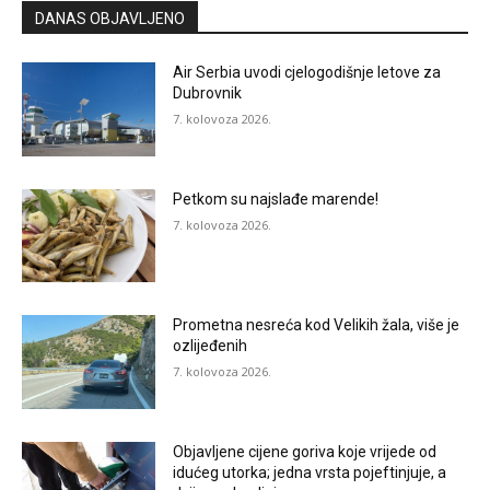
DANAS OBJAVLJENO
Air Serbia uvodi cjelogodišnje letove za
Dubrovnik
7. kolovoza 2026.
Petkom su najslađe marende!
7. kolovoza 2026.
Prometna nesreća kod Velikih žala, više je
ozlijeđenih
7. kolovoza 2026.
Objavljene cijene goriva koje vrijede od
idućeg utorka; jedna vrsta pojeftinjuje, a