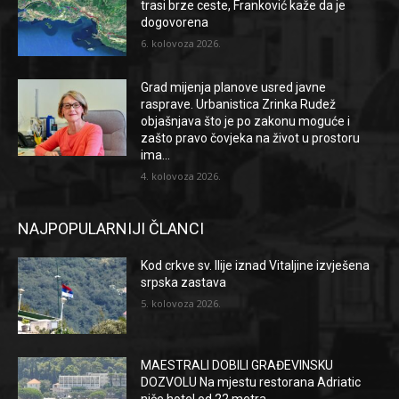
trasi brze ceste, Franković kaže da je
dogovorena
6. kolovoza 2026.
Grad mijenja planove usred javne
rasprave. Urbanistica Zrinka Rudež
objašnjava što je po zakonu moguće i
zašto pravo čovjeka na život u prostoru
ima...
4. kolovoza 2026.
NAJPOPULARNIJI ČLANCI
Kod crkve sv. Ilije iznad Vitaljine izvješena
srpska zastava
5. kolovoza 2026.
MAESTRALI DOBILI GRAĐEVINSKU
DOZVOLU Na mjestu restorana Adriatic