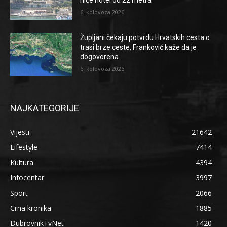
niče hotel od 22 metra
6. kolovoza 2026.
Župljani čekaju potvrdu Hrvatskih cesta o
trasi brze ceste, Franković kaže da je
dogovorena
6. kolovoza 2026.
NAJKATEGORIJE
Vijesti
21642
Lifestyle
7414
Kultura
4394
Infocentar
3997
Sport
2066
Crna kronika
1885
DubrovnikTvNet
1420