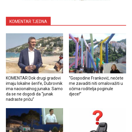
KOMENTAR TJEDNA
KOMENTAR Dok drugi gradovi
“Gospodine Franković, nećete
imaju lokalne šerife, Dubrovnik
me zavaditi niti omalovažiti u
ima nacionalnog junaka. Samo
očima roditelja poginule
da se ne dogodi da “junak
djece!”
nadraste priču”