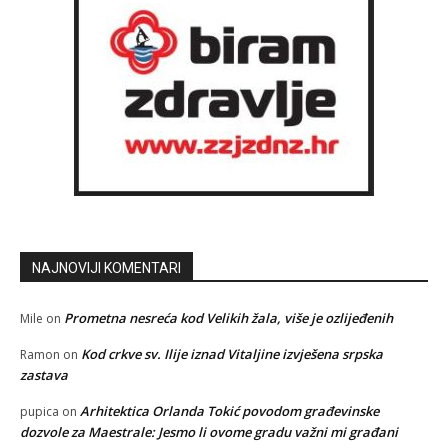
NAJNOVIJI KOMENTARI
Prometna nesreća kod Velikih žala, više je ozlijeđenih
Mile
on
Kod crkve sv. Ilije iznad Vitaljine izvješena srpska
Ramon
on
zastava
Arhitektica Orlanda Tokić povodom građevinske
pupica
on
dozvole za Maestrale: Jesmo li ovome gradu važni mi građani