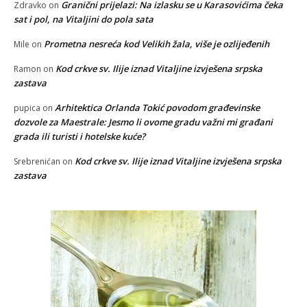
Granični prijelazi: Na izlasku se u Karasovićima čeka
Zdravko
on
sat i pol, na Vitaljini do pola sata
Prometna nesreća kod Velikih žala, više je ozlijeđenih
Mile
on
Kod crkve sv. Ilije iznad Vitaljine izvješena srpska
Ramon
on
zastava
Arhitektica Orlanda Tokić povodom građevinske
pupica
on
dozvole za Maestrale: Jesmo li ovome gradu važni mi građani
grada ili turisti i hotelske kuće?
Kod crkve sv. Ilije iznad Vitaljine izvješena srpska
Srebrenićan
on
zastava