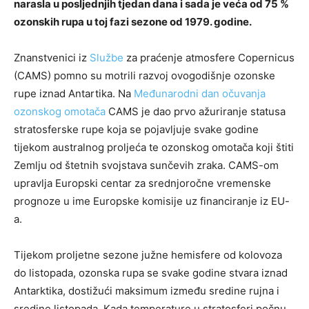
narasla u posljednjih tjedan dana i sada je veća od 75 %
ozonskih rupa u toj fazi sezone od 1979. godine.
Znanstvenici iz
Službe
za praćenje atmosfere Copernicus
(CAMS) pomno su motrili razvoj ovogodišnje ozonske
rupe iznad Antartika. Na
Međunarodni dan očuvanja
ozonskog omotača
CAMS je dao prvo ažuriranje statusa
stratosferske rupe koja se pojavljuje svake godine
tijekom australnog proljeća te ozonskog omotača koji štiti
Zemlju od štetnih svojstava sunčevih zraka. CAMS-om
upravlja Europski centar za srednjoročne vremenske
prognoze u ime Europske komisije uz financiranje iz EU-
a.
Tijekom proljetne sezone južne hemisfere od kolovoza
do listopada, ozonska rupa se svake godine stvara iznad
Antarktika, dostižući maksimum između sredine rujna i
sredine listopada. Kada temperature u stratosferi počnu