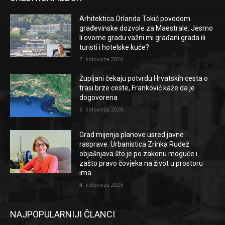
Arhitektica Orlanda Tokić povodom
građevinske dozvole za Maestrale: Jesmo
li ovome gradu važni mi građani grada ili
turisti i hotelske kuće?
7. kolovoza 2026.
Župljani čekaju potvrdu Hrvatskih cesta o
trasi brze ceste, Franković kaže da je
dogovorena
6. kolovoza 2026.
Grad mijenja planove usred javne
rasprave. Urbanistica Zrinka Rudež
objašnjava što je po zakonu moguće i
zašto pravo čovjeka na život u prostoru
ima...
4. kolovoza 2026.
NAJPOPULARNIJI ČLANCI