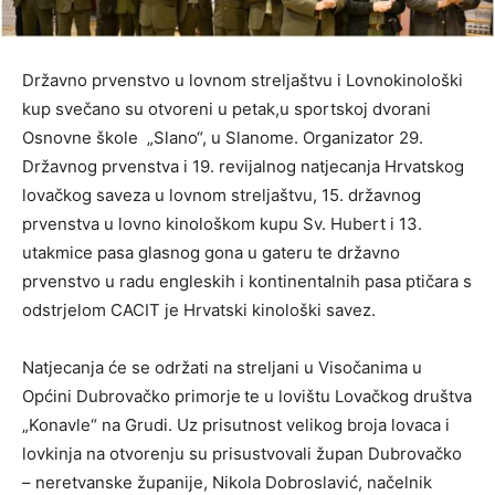
Državno prvenstvo u lovnom streljaštvu i Lovnokinološki
kup svečano su otvoreni u petak,u sportskoj dvorani
Osnovne škole „Slano“, u Slanome. Organizator 29.
Državnog prvenstva i 19. revijalnog natjecanja Hrvatskog
lovačkog saveza u lovnom streljaštvu, 15. državnog
prvenstva u lovno kinološkom kupu Sv. Hubert i 13.
utakmice pasa glasnog gona u gateru te državno
prvenstvo u radu engleskih i kontinentalnih pasa ptičara s
odstrjelom CACIT je Hrvatski kinološki savez.
Natjecanja će se održati na streljani u Visočanima u
Općini Dubrovačko primorje
te u lovištu Lovačkog društva
„Konavle“ na Grudi. Uz prisutnost velikog broja lovaca i
lovkinja na otvorenju su prisustvovali župan Dubrovačko
– neretvanske županije, Nikola Dobroslavić, načelnik