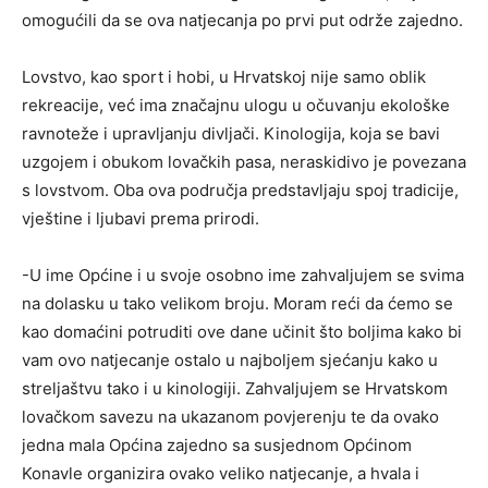
omogućili da se ova natjecanja po prvi put održe zajedno.
Lovstvo, kao sport i hobi, u Hrvatskoj nije samo oblik
rekreacije, već ima značajnu ulogu u očuvanju ekološke
ravnoteže i upravljanju divljači. Kinologija, koja se bavi
uzgojem i obukom lovačkih pasa, neraskidivo je povezana
s lovstvom. Oba ova područja predstavljaju spoj tradicije,
vještine i ljubavi prema prirodi.
-U ime Općine i u svoje osobno ime zahvaljujem se svima
na dolasku u tako velikom broju. Moram reći da ćemo se
kao domaćini potruditi ove dane učinit što boljima kako bi
vam ovo natjecanje ostalo u najboljem sjećanju kako u
streljaštvu tako i u kinologiji. Zahvaljujem se Hrvatskom
lovačkom savezu na ukazanom povjerenju te da ovako
jedna mala Općina zajedno sa susjednom Općinom
Konavle organizira ovako veliko natjecanje, a hvala i