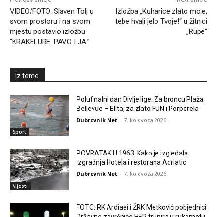
VIDEO/FOTO: Slaven Tolj u
Izložba „Kuharice zlato moje,
svom prostoru i na svom
tebe hvali jelo Tvoje!“ u žitnici
mjestu postavio izložbu
„Rupe“
“KRAKELURE. PAVO I JA.”
Iz teme
Polufinalni dan Divlje lige: Za broncu Plaža
Bellevue – Elita, za zlato FUN i Porporela
Dubrovnik Net
-
7. kolovoza 2026.
Sport
POVRATAK U 1963. Kako je izgledala
izgradnja Hotela i restorana Adriatic
Dubrovnik Net
-
7. kolovoza 2026.
Vijesti
FOTO: RK Ardiaei i ŽRK Metković pobjednici
Državne završnice HEP trunira u rukometu