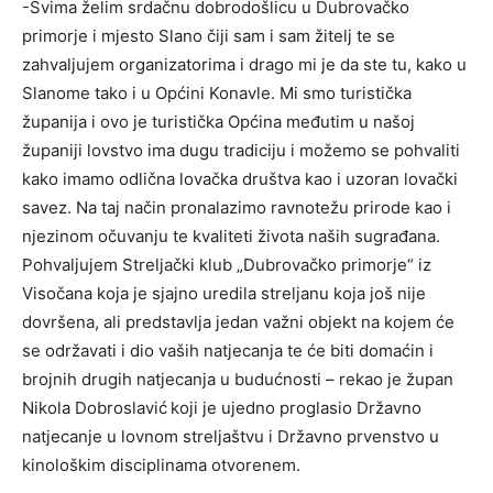
-Svima želim srdačnu dobrodošlicu u Dubrovačko
primorje i mjesto Slano čiji sam i sam žitelj te se
zahvaljujem organizatorima i drago mi je da ste tu, kako u
Slanome tako i u Općini Konavle. Mi smo turistička
županija i ovo je turistička Općina međutim u našoj
županiji lovstvo ima dugu tradiciju i možemo se pohvaliti
kako imamo odlična lovačka društva kao i uzoran lovački
savez. Na taj način pronalazimo ravnotežu prirode kao i
njezinom očuvanju te kvaliteti života naših sugrađana.
Pohvaljujem Streljački klub „Dubrovačko primorje“ iz
Visočana koja je sjajno uredila streljanu koja još nije
dovršena, ali predstavlja jedan važni objekt na kojem će
se održavati i dio vaših natjecanja te će biti domaćin i
brojnih drugih natjecanja u budućnosti – rekao je župan
Nikola Dobroslavić
koji je ujedno proglasio Državno
natjecanje u lovnom streljaštvu i Državno prvenstvo u
kinološkim disciplinama otvorenem.