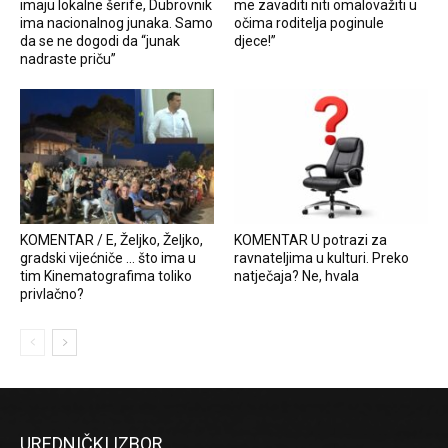
imaju lokalne šerife, Dubrovnik
me zavaditi niti omalovažiti u
ima nacionalnog junaka. Samo
očima roditelja poginule
da se ne dogodi da “junak
djece!”
nadraste priču”
KOMENTAR / E, Željko, Željko,
KOMENTAR U potrazi za
gradski vijećniče … što ima u
ravnateljima u kulturi. Preko
tim Kinematografima toliko
natječaja? Ne, hvala
privlačno?
UREDNIČKI IZBOR