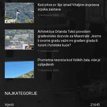
Kod crkve sv. Ilije iznad Vitaljine izvješena
srpska zastava
5. kolovoza 2026.
Arhitektica Orlanda Tokić povodom
građevinske dozvole za Maestrale: Jesmo
li ovome gradu važni mi građani grada ili
turisti i hotelske kuće?
7. kolovoza 2026.
Prometna nesreća kod Velikih žala, više je
ozlijeđenih
7. kolovoza 2026.
NAJKATEGORIJE
Vijesti
21645