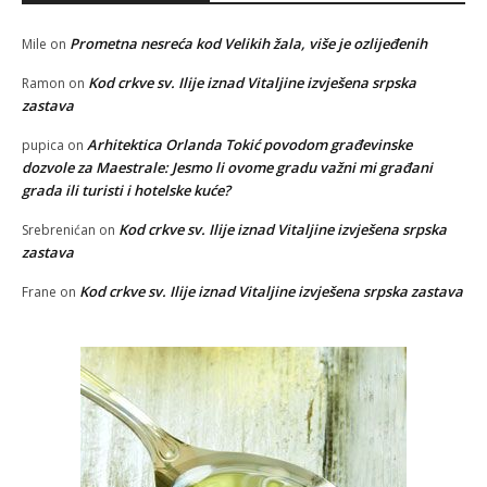
Prometna nesreća kod Velikih žala, više je ozlijeđenih
Mile
on
Kod crkve sv. Ilije iznad Vitaljine izvješena srpska
Ramon
on
zastava
Arhitektica Orlanda Tokić povodom građevinske
pupica
on
dozvole za Maestrale: Jesmo li ovome gradu važni mi građani
grada ili turisti i hotelske kuće?
Kod crkve sv. Ilije iznad Vitaljine izvješena srpska
Srebrenićan
on
zastava
Kod crkve sv. Ilije iznad Vitaljine izvješena srpska zastava
Frane
on