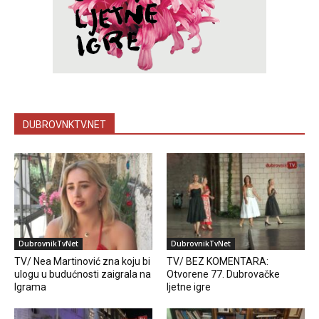
DUBROVNKTV.NET
DubrovnikTvNet
DubrovnikTvNet
TV/ Nea Martinović zna koju bi
TV/ BEZ KOMENTARA:
ulogu u budućnosti zaigrala na
Otvorene 77. Dubrovačke
Igrama
ljetne igre