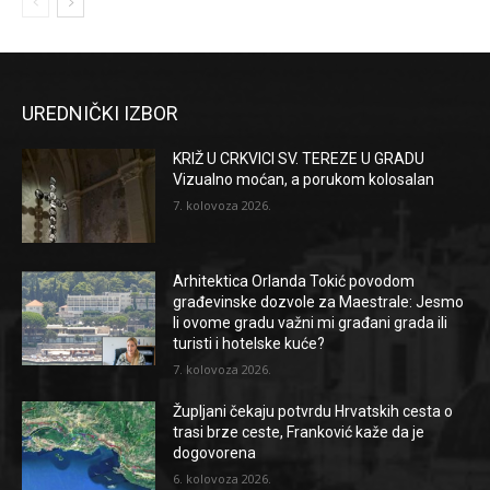
UREDNIČKI IZBOR
KRIŽ U CRKVICI SV. TEREZE U GRADU
Vizualno moćan, a porukom kolosalan
7. kolovoza 2026.
Arhitektica Orlanda Tokić povodom
građevinske dozvole za Maestrale: Jesmo
li ovome gradu važni mi građani grada ili
turisti i hotelske kuće?
7. kolovoza 2026.
Župljani čekaju potvrdu Hrvatskih cesta o
trasi brze ceste, Franković kaže da je
dogovorena
6. kolovoza 2026.