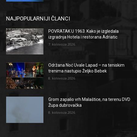
NAJPOPULARNIJI ČLANCI
POVRATAK U 1963. Kako je izgledala
izgradnja Hotela i restorana Adriatic
7. kolovoza 2026.
Održana Noć Uvale Lapad – na teniskim
trenima nastupio Željko Bebek
8. kolovoza 2026.
Grom zapalio vrh Malaštice, na terenu DVD
Župa dubrovačka
8. kolovoza 2026.