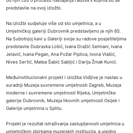
od njih čuti o procesu nastajanja radova s kojima su se
predstavile na ovoj izložbi.
Na izložbi sudjeluje više od sto umjetnica, a u
Umjetničkoj galeriji Dubrovnik predstavljeno je njih 65.
Na Subotnjoj kavi u Galeriji svoje su radove posjetiteljima
predstavile Dubravka Lošić, Ivana Dražić Selmani, Ivana
Jelavić, Ivana Pegan, Ana Požar Piplica, Ivona Vlašić,
Nives Sertić, Matea Šabić Sabljić i Darija Žmak Kunić.
Međuinstitucionalni projekt i izložba
Vidljive
je nastao u
suradnji Muzeja suvremene umjetnosti Zagreb, Muzeja
moderne i suvremene umjetnosti Rijeka, Umjetničke
galerije Dubrovnik, Muzeja likovnih umjetnosti Osijek i
Galerije umjetnina u Splitu.
Projekt je rezultat istraživanja zastupljenosti umjetnica u
umjetničkim zbirkama muzejskih institucija, a ujedno