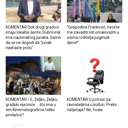
KOMENTAR Dok drugi gradovi
“Gospodine Franković, nećete
imaju lokalne šerife, Dubrovnik
me zavaditi niti omalovažiti u
ima nacionalnog junaka. Samo
očima roditelja poginule
da se ne dogodi da “junak
djece!”
nadraste priču”
KOMENTAR / E, Željko, Željko,
KOMENTAR U potrazi za
gradski vijećniče … što ima u
ravnateljima u kulturi. Preko
tim Kinematografima toliko
natječaja? Ne, hvala
privlačno?