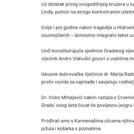
Uz dolazak prvog ovogodišnjeg kruzera u 
Linđa, putnici na strogo kontroliranim izleti
Dvije i pol godine nakon tragedije u Hidroel
osumnjičenih – donosimo integralni tekst u
Uoči konstituirajuće sjednice Gradskog vije
vijećnik Andro Vlahušić govori o uvjetima
Iskusne dubrovačke liječnice dr. Marija Rado
protiv covida za najmlađe i savjetuju roditel
Dr. Vicko Mihaljević nakon razlaza s Crvenim
Gradu’ ovog ljeta čuvat će povijesnu jezgru
Prođirali smo s Karmenašima ulicama njihova 
pižula i košarka s poznatima