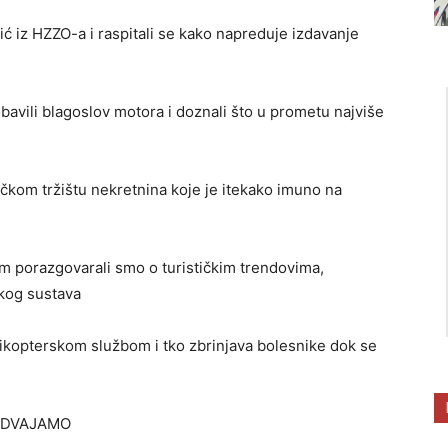
ć iz HZZO-a i raspitali se kako napreduje izdavanje
obavili blagoslov motora i doznali što u prometu najviše
čkom tržištu nekretnina koje je itekako imuno na
porazgovarali smo o turističkim trendovima,
kog sustava
likopterskom službom i tko zbrinjava bolesnike dok se
ZDVAJAMO