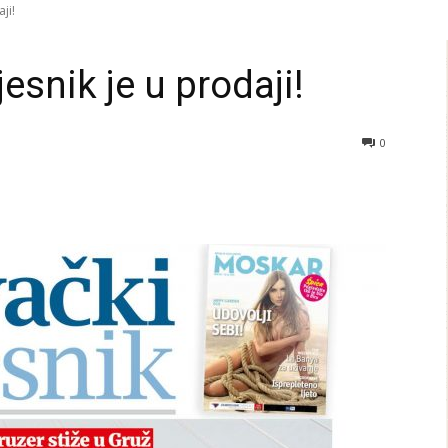
ji!
esnik je u prodaji!
0