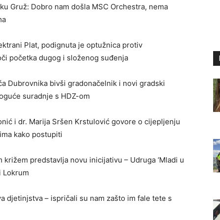
luku Gruž: Dobro nam došla MSC Orchestra, nema
ma
ektrani Plat, podignuta je optužnica protiv
oči početka dugog i složenog suđenja
ća Dubrovnika bivši gradonačelnik i novi gradski
 moguće suradnje s HDZ-om
nić i dr. Marija Sršen Krstulović govore o cijepljenju
jima kako postupiti
 križem predstavlja novu inicijativu – Udruga ‘Mladi u
 i Lokrum
djetinjstva – ispričali su nam zašto im fale tete s