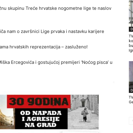
južnu skupinu Treće hrvatske nogometne lige te naslov
D
ča nam o završnici Lige prvaka i nastavku karijere
TV
ko
bu
ma hrvatskih reprezentacija – zasluženo!
Ig
ška Ercegovića i gostujućoj premijeri ‘Noćog pisca’ u
D
T
Ge