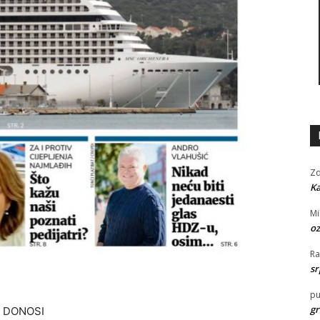
Zd
Ka
Mi
oz
R
sr
pu
gr
 DONOSI