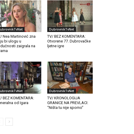
ubrovnikTvNet
DubrovnikTvNet
/ Nea Martinović zna
TV/ BEZ KOMENTARA:
ju bi ulogu u
Otvorene 77. Dubrovačke
dućnosti zaigrala na
ljetne igre
rama
ubrovnikTvNet
DubrovnikTvNet
V/ BEZ KOMENTARA:
TV/ KRONOLOGIJA
neralna od Igara
GRANICE NA PREVLACI:
“Ništa tu nije sporno”