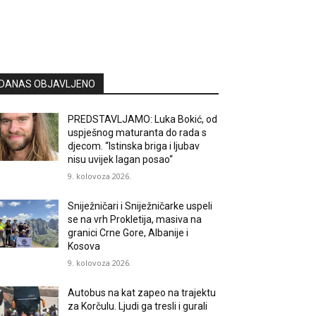
DANAS OBJAVLJENO
PREDSTAVLJAMO: Luka Bokić, od
uspješnog maturanta do rada s
djecom. “Istinska briga i ljubav
nisu uvijek lagan posao“
9. kolovoza 2026.
Sniježničari i Sniježničarke uspeli
se na vrh Prokletija, masiva na
granici Crne Gore, Albanije i
Kosova
9. kolovoza 2026.
Autobus na kat zapeo na trajektu
za Korčulu. Ljudi ga tresli i gurali