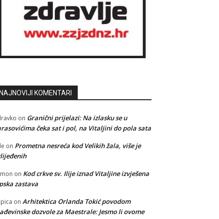
NAJNOVIJI KOMENTARI
Granični prijelazi: Na izlasku se u
ravko
on
rasovićima čeka sat i pol, na Vitaljini do pola sata
Prometna nesreća kod Velikih žala, više je
le
on
lijeđenih
Kod crkve sv. Ilije iznad Vitaljine izvješena
amon
on
pska zastava
Arhitektica Orlanda Tokić povodom
pica
on
ađevinske dozvole za Maestrale: Jesmo li ovome