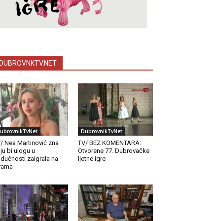
DUBROVNKTV.NET
ubrovnikTvNet
DubrovnikTvNet
/ Nea Martinović zna
TV/ BEZ KOMENTARA:
ju bi ulogu u
Otvorene 77. Dubrovačke
dućnosti zaigrala na
ljetne igre
rama