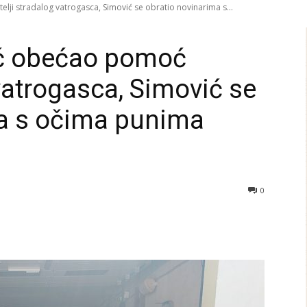
lji stradalog vatrogasca, Simović se obratio novinarima s...
ić obećao pomoć
 vatrogasca, Simović se
ma s očima punima
0