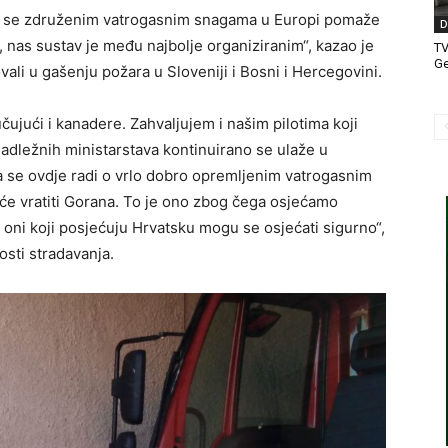
 da se združenim vatrogasnim snagama u Europi pomaže
D
, nas sustav je među najbolje organiziranim“, kazao je
T
Ge
vali u gašenju požara u Sloveniji i Bosni i Hercegovini.
učujući i kanadere. Zahvaljujem i našim pilotima koji
nadležnih ministarstava kontinuirano se ulaže u
a se ovdje radi o vrlo dobro opremljenim vatrogasnim
e vratiti Gorana. To je ono zbog čega osjećamo
svi oni koji posjećuju Hrvatsku mogu se osjećati sigurno“,
osti stradavanja.