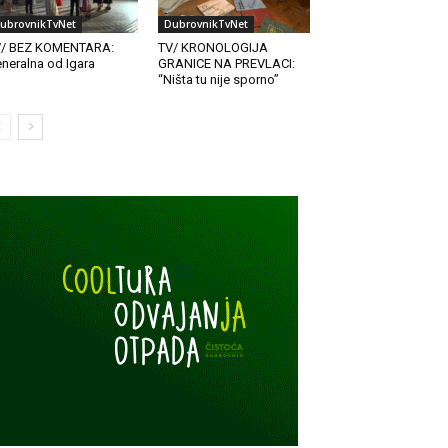
ubrovnikTvNet
DubrovnikTvNet
V/ BEZ KOMENTARA:
TV/ KRONOLOGIJA
neralna od Igara
GRANICE NA PREVLACI:
“Ništa tu nije sporno”