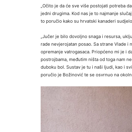
„Očito je da će sve više postojati potreba
jedni drugima. Kod nas je to najmanje slučaj
to poručio kako su hrvatski kanaderi sudjelo
„Jučer je bilo dovoljno snaga i resursa, uklj
rade nevjerojatan posao. Sa strane Vlade i 
opremanje vatrogasaca. Priopćeno mi je i d
postrojbama, međutim ništa od toga nam neć
duboku bol. Sustav je tu i naši ljudi, kao i 
poručio je Božinović te se osvrnuo na okoln