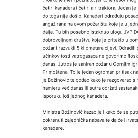
četiri kanadera i četiri air-traktora. Jedan 
do toga nije došlo. Kanaderi odrađuju posao i
angažirana na ovom požarištu koje je u jednom
dalje. Tu bih posebno istaknuo ulogu JVP Du
dobrovoljnom društvu koje je priteklo u pom
požar i razvukli 5 kilometara cijevi. Odradili
učinkovitosti vatrogasaca ne govorimo flosku
danas. Jutros je saniran požar u Gornjim Ig
Primoštena. To je jedan ogroman pritisak na
je Božinović te dodao kako je razgovarao s
namjeru već danas ili sutra održati sastan
isporuku još jednog kanadera.
Ministra Božinović kazao je i kako će se pu
pokrenuti zajednička nabava te da će Hrvat
kanadere.