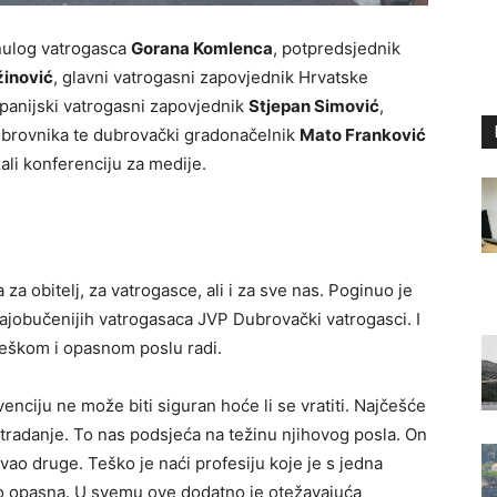
inulog vatrogasca
Gorana Komlenca
, potpredsjednik
žinović
, glavni vatrogasni zapovjednik Hrvatske
upanijski vatrogasni zapovjednik
Stjepan Simović
,
brovnika te dubrovački gradonačelnik
Mato Franković
li konferenciju za medije.
 za obitelj, za vatrogasce, ali i za sve nas. Poginuo je
ajobučenijih vatrogasaca JVP Dubrovački vatrogasci. I
 teškom i opasnom poslu radi.
enciju ne može biti siguran hoće li se vratiti. Najčešće
stradanje. To nas podsjeća na težinu njihovog posla. On
vao druge. Teško je naći profesiju koje je s jedna
iko opasna. U svemu ove dodatno je otežavajuća