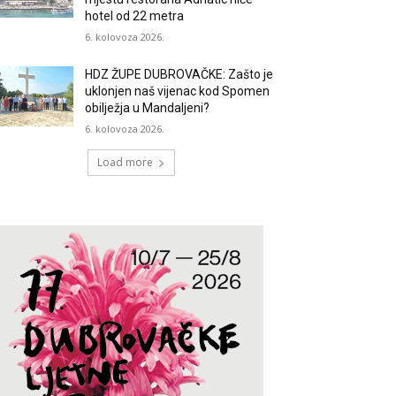
hotel od 22 metra
6. kolovoza 2026.
HDZ ŽUPE DUBROVAČKE: Zašto je
uklonjen naš vijenac kod Spomen
obilježja u Mandaljeni?
6. kolovoza 2026.
Load more