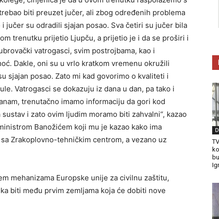
je trebao biti preuzet jučer, ali zbog određenih problema
 jučer su odradili sjajan posao. Sva četiri su jučer bila
 trenutku prijetio Ljupču, a prijetio je i da se proširi i
brovački vatrogasci, svim postrojbama, kao i
oć. Dakle, oni su u vrlo kratkom vremenu okružili
 su sjajan posao. Zato mi kad govorimo o kvaliteti i
le. Vatrogasci se dokazuju iz dana u dan, pa tako i
ranam, trenutačno imamo informaciju da gori kod
 sustav i zato ovim ljudim moramo biti zahvalni“, kazao
 ministrom Banožićem koji mu je kazao kako ima
D
ak sa Zrakoplovno-tehničkim centrom, a vezano uz
TV
ko
bu
Ig
tem mehanizama Europske unije za civilnu zaštitu,
ska biti među prvim zemljama koja će dobiti nove