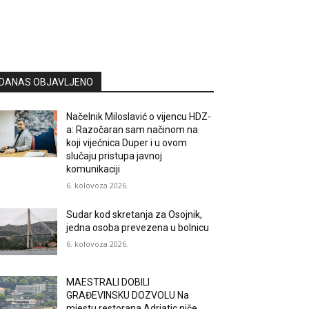
DANAS OBJAVLJENO
Načelnik Miloslavić o vijencu HDZ-
a: Razočaran sam načinom na
koji vijećnica Duper i u ovom
slučaju pristupa javnoj
komunikaciji
6. kolovoza 2026.
Sudar kod skretanja za Osojnik,
jedna osoba prevezena u bolnicu
6. kolovoza 2026.
MAESTRALI DOBILI
GRAĐEVINSKU DOZVOLU Na
mjestu restorana Adriatic niče