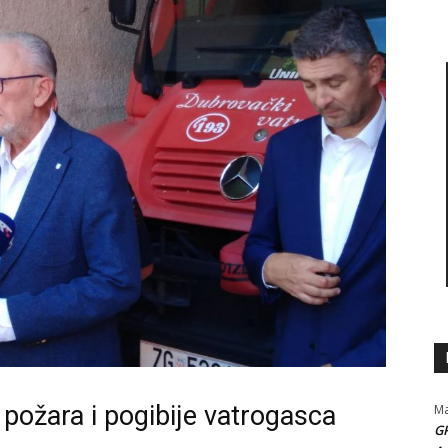
i požara i pogibije vatrogasca
Ma
G