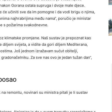
 nakon Gorana ostala supruga i dvoje male djece.
 će učiniti sve da im pomogne i da vodi brigu o njima,
onima najhrabrijima među nama“, poručio je ministar
rbe s požarima svakodnevne.
kroz klimatske promjene. Naš sustav je prepoznat kao
e diljem svijeta, a vidite da gori diljem Mediterana,
ostima. Još jednom izražavam sućut obitelji,
 gradonačelniku. Za sve nas ovo je jedan tužan dan“,
 posao
 na remontu, novinari su ministra pitali je li sustav
g kolege, činjenica je da u ovom trenutku raspolažemo s