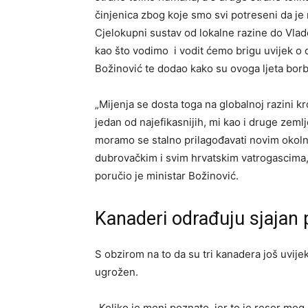
činjenica zbog koje smo svi potreseni da je
Cjelokupni sustav od lokalne razine do Vlade
kao što vodimo i vodit ćemo brigu uvijek o 
Božinović te dodao kako su ovoga ljeta bo
„Mijenja se dosta toga na globalnoj razini 
jedan od najefikasnijih, mi kao i druge zemlj
moramo se stalno prilagođavati novim okoln
dubrovačkim i svim hrvatskim vatrogascima,
poručio je ministar Božinović.
Kanaderi odrađuju sjajan
S obzirom na to da su tri kanadera još uvijek
ugrožen.
„Koliko je meni poznato, jer to je resor mo