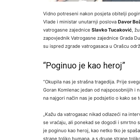
Vidno potreseni nakon posjeta obitelji pog
Vlade i ministar unutarnji poslova
Davor Bo
vatrogasne zajednice
Slavko Tucaković
, ž
zapovjednik Vatrogasne zajednice Grada Du
su ispred zgrade vatrogasaca u Orašcu održa
“Poginuo je kao heroj”
“Okupila nas je strašna tragedija. Prije svega
Goran Komlenac jedan od najsposobnijih i n
na najgori način nas je podsjetio o kako se
„Kažu da vatrogasac nikad odlazeći na interv
se vraćaju, ali ponekad se dogodi i smrtno 
je poginuo kao heroj, kao netko tko je spaša
strane toliko humana, a s druge strane tol