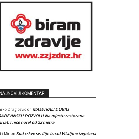
NAJNOVIJI KOMENTARI
MAESTRALI DOBILI
rko Dragicevic
on
RAĐEVINSKU DOZVOLU Na mjestu restorana
riatic niče hotel od 22 metra
Kod crkve sv. Ilije iznad Vitaljine izvješena
t i Mir
on