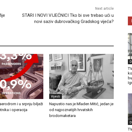
Next article
ije
STARI I NOVI VIJEĆNICI Tko bi sve trebao ući u
novi saziv dubrovačkog Gradskog vijeća?
D
TV
ko
bu
Ig
Vijesti
erodrom i u srpnju bilježi
Napustio nas je Mladen Mitić, jedan je
tnika i operacija
od najpoznatijih hrvatskih
brodomaketara
D
T