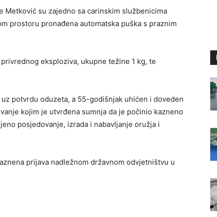
ije Metković su zajedno sa carinskim službenicima
ažnom prostoru pronađena automatska puška s praznim
privrednog eksploziva, ukupne težine 1 kg, te
 uz potvrdu oduzeta, a 55-godišnjak uhićen i doveden
aživanje kojim je utvrđena sumnja da je počinio kazneno
eno posjedovanje, izrada i nabavljanje oružja i
kaznena prijava nadležnom državnom odvjetništvu u