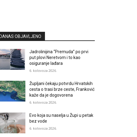
DANAS OBJAVLJENO
Jadrolinijina “Premuda” po prvi
put plovi Neretvom i to kao
osiguranje lađara
6. kolovoza 2026.
Župljani čekaju potvrdu Hrvatskih
cesta o trasi brze ceste, Franković
kaže da je dogovorena
6. kolovoza 2026.
Evo koja su naselja u Župi u petak
bez vode
6. kolovoza 2026.