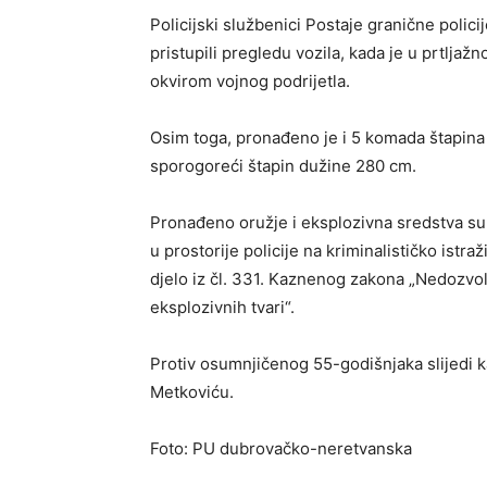
Policijski službenici Postaje granične polic
pristupili pregledu vozila, kada je u prtlj
okvirom vojnog podrijetla.
Osim toga, pronađeno je i 5 komada štapina 
sporogoreći štapin dužine 280 cm.
Pronađeno oružje i eksplozivna sredstva su
u prostorije policije na kriminalističko istr
djelo iz čl. 331. Kaznenog zakona „Nedozvolj
eksplozivnih tvari“.
Protiv osumnjičenog 55-godišnjaka slijedi 
Metkoviću.
Foto: PU dubrovačko-neretvanska