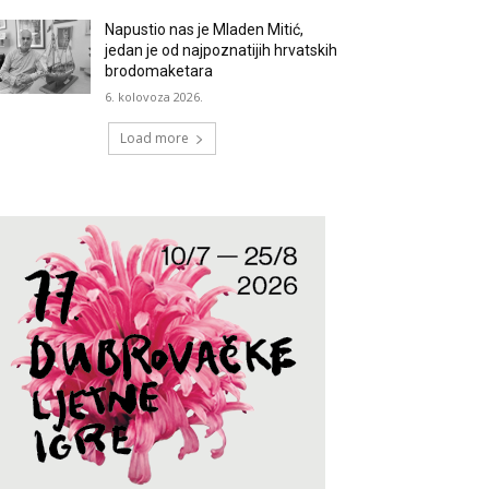
Napustio nas je Mladen Mitić,
jedan je od najpoznatijih hrvatskih
brodomaketara
6. kolovoza 2026.
Load more