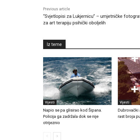
Previous article
“Svjetlopisi za Lukjernicu” – umjetničke fotograf
za art terapiju psihički oboljelih
Iz teme
Vijesti
Vijesti
Napio se pa glisirao kod Šipana.
Dubrovački a
Policija ga zadržala dok se nije
rast broja pu
otrijeznio