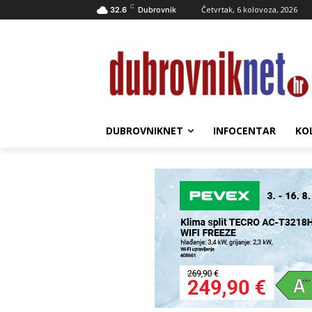
C
Četvrtak, 6 kolovoza, 2026
32.6
Dubrovnik
DUBROVNIKNET
INFOCENTAR
KO