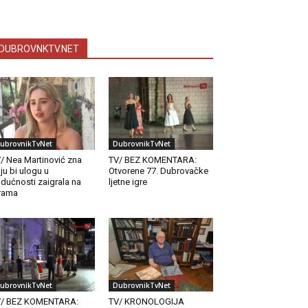
DUBROVNKTV.NET
ubrovnikTvNet
DubrovnikTvNet
/ Nea Martinović zna
TV/ BEZ KOMENTARA:
ju bi ulogu u
Otvorene 77. Dubrovačke
dućnosti zaigrala na
ljetne igre
rama
ubrovnikTvNet
DubrovnikTvNet
V/ BEZ KOMENTARA:
TV/ KRONOLOGIJA