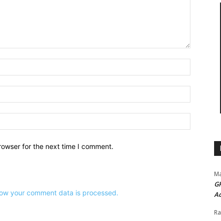
Name:*
Email:*
Website:
rowser for the next time I comment.
Ma
G
ow your comment data is processed.
Ad
Ra