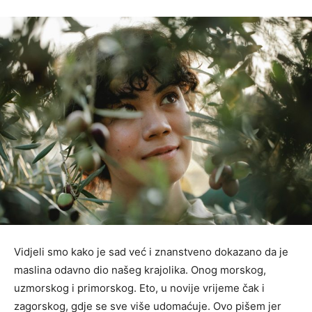
Vidjeli smo kako je sad već i znanstveno dokazano da je
maslina odavno dio našeg krajolika. Onog morskog,
uzmorskog i primorskog. Eto, u novije vrijeme čak i
zagorskog, gdje se sve više udomaćuje. Ovo pišem jer