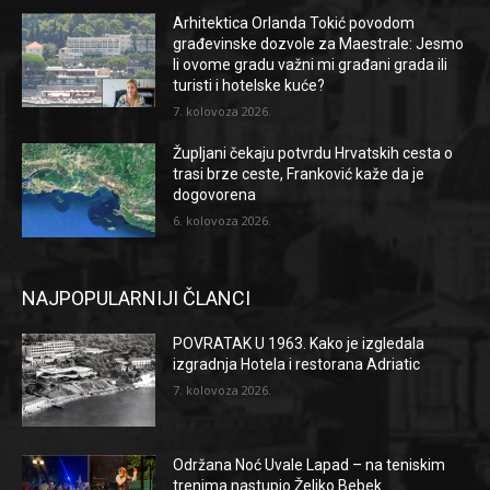
Arhitektica Orlanda Tokić povodom
građevinske dozvole za Maestrale: Jesmo
li ovome gradu važni mi građani grada ili
turisti i hotelske kuće?
7. kolovoza 2026.
Župljani čekaju potvrdu Hrvatskih cesta o
trasi brze ceste, Franković kaže da je
dogovorena
6. kolovoza 2026.
NAJPOPULARNIJI ČLANCI
POVRATAK U 1963. Kako je izgledala
izgradnja Hotela i restorana Adriatic
7. kolovoza 2026.
Održana Noć Uvale Lapad – na teniskim
trenima nastupio Željko Bebek