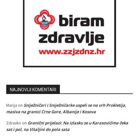
NAJNOVIJI KOMENTARI
Sniježničari i Sniježničarke uspeli se na vrh Prokletija,
Marija
on
masiva na granici Crne Gore, Albanije i Kosova
Granični prijelazi: Na izlasku se u Karasovićima čeka
Zdravko
on
sat i pol, na Vitaljini do pola sata