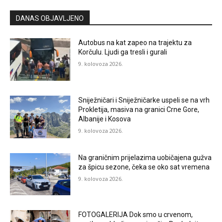
DANAS OBJAVLJENO
Autobus na kat zapeo na trajektu za
Korčulu. Ljudi ga tresli i gurali
9. kolovoza 2026.
Sniježničari i Sniježničarke uspeli se na vrh
Prokletija, masiva na granici Crne Gore,
Albanije i Kosova
9. kolovoza 2026.
Na graničnim prijelazima uobičajena gužva
za špicu sezone, čeka se oko sat vremena
9. kolovoza 2026.
FOTOGALERIJA Dok smo u crvenom,