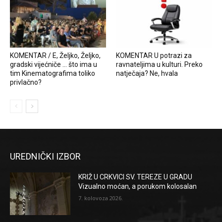
KOMENTAR / E, Željko, Željko,
KOMENTAR U potrazi za
gradski vijećniče … što ima u
ravnateljima u kulturi. Preko
tim Kinematografima toliko
natječaja? Ne, hvala
privlačno?
UREDNIČKI IZBOR
KRIŽ U CRKVICI SV. TEREZE U GRADU
Vizualno moćan, a porukom kolosalan
7. kolovoza 2026.