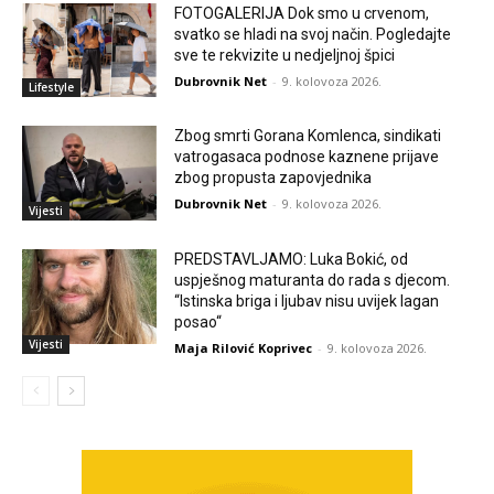
FOTOGALERIJA Dok smo u crvenom,
svatko se hladi na svoj način. Pogledajte
sve te rekvizite u nedjeljnoj špici
Dubrovnik Net
-
9. kolovoza 2026.
Lifestyle
Zbog smrti Gorana Komlenca, sindikati
vatrogasaca podnose kaznene prijave
zbog propusta zapovjednika
Dubrovnik Net
-
9. kolovoza 2026.
Vijesti
PREDSTAVLJAMO: Luka Bokić, od
uspješnog maturanta do rada s djecom.
“Istinska briga i ljubav nisu uvijek lagan
posao“
Vijesti
Maja Rilović Koprivec
-
9. kolovoza 2026.