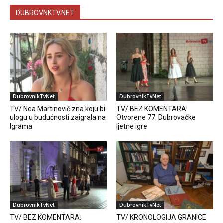
DUBROVNKTV.NET
DubrovnikTvNet
DubrovnikTvNet
TV/ Nea Martinović zna koju bi
TV/ BEZ KOMENTARA:
ulogu u budućnosti zaigrala na
Otvorene 77. Dubrovačke
Igrama
ljetne igre
DubrovnikTvNet
DubrovnikTvNet
TV/ BEZ KOMENTARA:
TV/ KRONOLOGIJA GRANICE