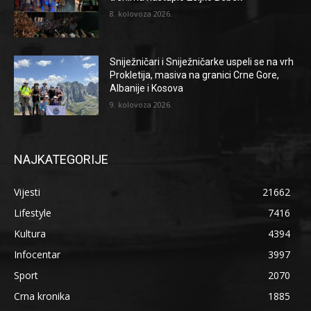
8. kolovoza 2026.
Sniježničari i Sniježničarke uspeli se na vrh
Prokletija, masiva na granici Crne Gore,
Albanije i Kosova
9. kolovoza 2026.
NAJKATEGORIJE
Vijesti
21662
Lifestyle
7416
Kultura
4394
Infocentar
3997
Sport
2070
Crna kronika
1885