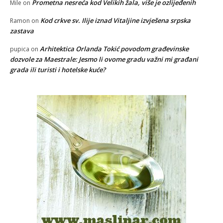
Prometna nesreća kod Velikih žala, više je ozlijeđenih
Mile
on
Kod crkve sv. Ilije iznad Vitaljine izvješena srpska
Ramon
on
zastava
Arhitektica Orlanda Tokić povodom građevinske
pupica
on
dozvole za Maestrale: Jesmo li ovome gradu važni mi građani
grada ili turisti i hotelske kuće?