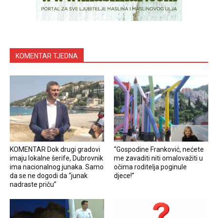
KOMENTAR TJEDNA
KOMENTAR Dok drugi gradovi
“Gospodine Franković, nećete
imaju lokalne šerife, Dubrovnik
me zavaditi niti omalovažiti u
ima nacionalnog junaka. Samo
očima roditelja poginule
da se ne dogodi da “junak
djece!”
nadraste priču”