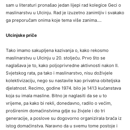
sam u literaturi pronašao jedan lijepi rad kolegice Geci o
maslinarstvu u Ulcinju. Rad je izuzetno zanimljiv i svakako
ga preporučam onima koje tema više zanima….
Ulcinjske priče
Tako imamo sakupljena kazivanja o, kako rekosmo
maslinarstvu u Ulcinju u 20. stoljeću. Prvo što se
naglašava je to, kako poljoprivredne aktivnosti nakon II.
Svjetskog rata, pa tako i maslinarstvo, nisu doživjele
kolektivizaciju, nego su nastavile kao privatna obiteljska
djelatnost. Recimo, godine 1974. bilo je 1413 kućanstava
koja su imala masline. Bitno je naglasiti da se u to
vrijeme, pa kako bi rekli, donedavno, radilo o većim,
proširenim domaćinstvima gdje su živjele i do tri
generacije, a poslove su dogovorno organizirala braća iz
istog domaćinstva. Naravno da u svemu tome postoje i