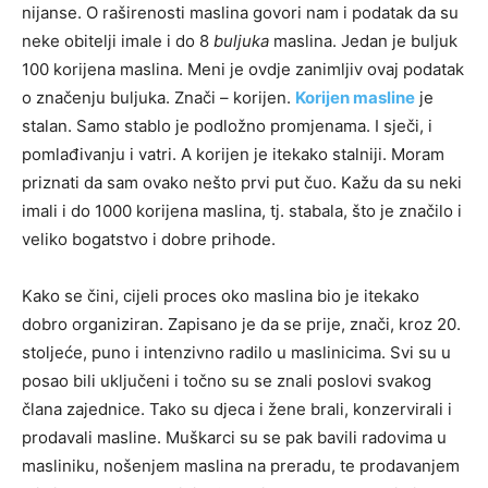
nijanse. O raširenosti maslina govori nam i podatak da su
neke obitelji imale i do 8
buljuka
maslina. Jedan je buljuk
100 korijena maslina. Meni je ovdje zanimljiv ovaj podatak
o značenju buljuka. Znači – korijen.
Korijen masline
je
stalan. Samo stablo je podložno promjenama. I sječi, i
pomlađivanju i vatri. A korijen je itekako stalniji. Moram
priznati da sam ovako nešto prvi put čuo. Kažu da su neki
imali i do 1000 korijena maslina, tj. stabala, što je značilo i
veliko bogatstvo i dobre prihode.
Kako se čini, cijeli proces oko maslina bio je itekako
dobro organiziran. Zapisano je da se prije, znači, kroz 20.
stoljeće, puno i intenzivno radilo u maslinicima. Svi su u
posao bili uključeni i točno su se znali poslovi svakog
člana zajednice. Tako su djeca i žene brali, konzervirali i
prodavali masline. Muškarci su se pak bavili radovima u
masliniku, nošenjem maslina na preradu, te prodavanjem