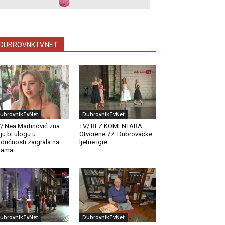
DUBROVNKTV.NET
ubrovnikTvNet
DubrovnikTvNet
/ Nea Martinović zna
TV/ BEZ KOMENTARA:
ju bi ulogu u
Otvorene 77. Dubrovačke
dućnosti zaigrala na
ljetne igre
rama
ubrovnikTvNet
DubrovnikTvNet