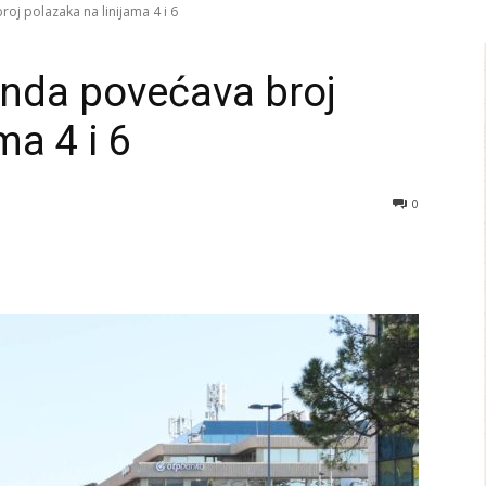
oj polazaka na linijama 4 i 6
enda povećava broj
ma 4 i 6
0