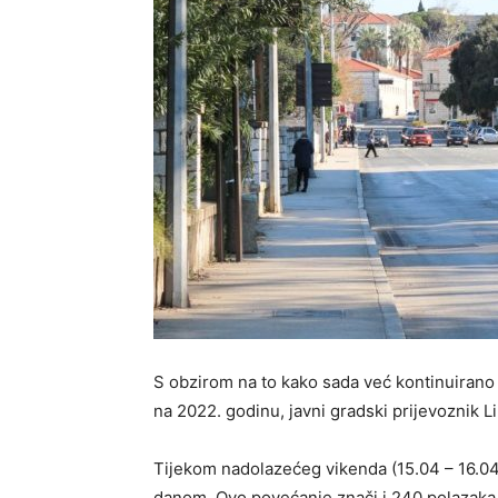
S obzirom na to kako sada već kontinuirano 
na 2022. godinu, javni gradski prijevoznik L
Tijekom nadolazećeg vikenda (15.04 – 16.04.
danom. Ovo povećanje znači i 240 polazaka 