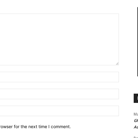
Name:*
Email:*
Website:
Ma
G
rowser for the next time I comment.
Ad