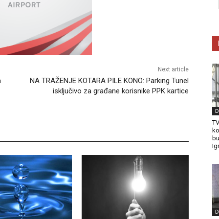
Next article
a
NA TRAŽENJE KOTARA PILE KONO: Parking Tunel
isključivo za građane korisnike PPK kartice
D
TV
ko
bu
Ig
D