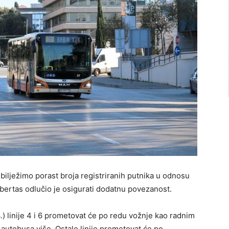
bilježimo porast broja registriranih putnika u odnosu
ibertas odlučio je osigurati dodatnu povezanost.
) linije 4 i 6 prometovat će po redu vožnje kao radnim
autobusa više. Ostale linije prometovat će po