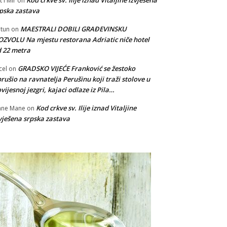
t i Mir
on
pska zastava
MAESTRALI DOBILI GRAĐEVINSKU
tun
on
ZVOLU Na mjestu restorana Adriatic niče hotel
 22 metra
GRADSKO VIJEĆE Franković se žestoko
cel
on
rušio na ravnatelja Perušinu koji traži stolove u
vijesnoj jezgri, kajaci odlaze iz Pila…
Kod crkve sv. Ilije iznad Vitaljine
ane Mane
on
vješena srpska zastava