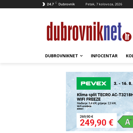
C
Petak, 7 kolovoza, 2026
24.7
Dubrovnik
DUBROVNIKNET
INFOCENTAR
KO