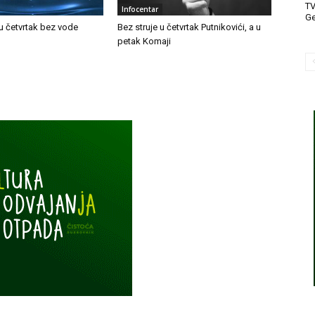
T
Infocentar
Ge
u četvrtak bez vode
Bez struje u četvrtak Putnikovići, a u
petak Komaji