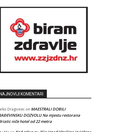
NAJNOVIJI KOMENTARI
MAESTRALI DOBILI
rko Dragicevic
on
RAĐEVINSKU DOZVOLU Na mjestu restorana
riatic niče hotel od 22 metra
Kod crkve sv. Ilije iznad Vitaljine izvješena