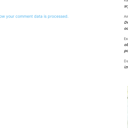
Ra
sr
ow your comment data is processed.
An
DO
od
Ex
ob
po
D
iz