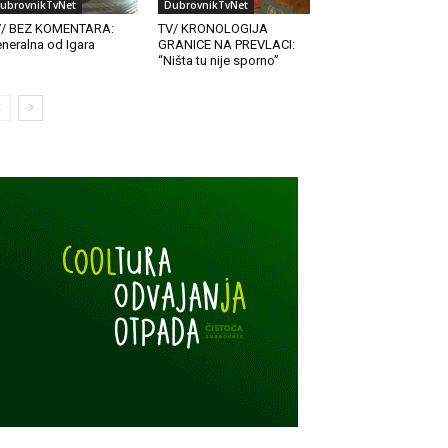
ubrovnikTvNet
DubrovnikTvNet
V/ BEZ KOMENTARA:
TV/ KRONOLOGIJA
neralna od Igara
GRANICE NA PREVLACI:
“Ništa tu nije sporno”