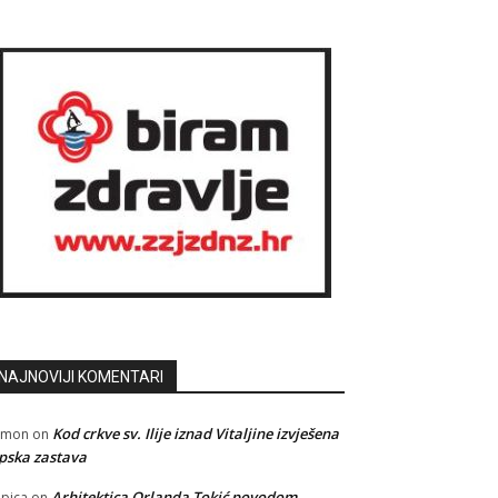
NAJNOVIJI KOMENTARI
Kod crkve sv. Ilije iznad Vitaljine izvješena
amon
on
pska zastava
Arhitektica Orlanda Tokić povodom
pica
on