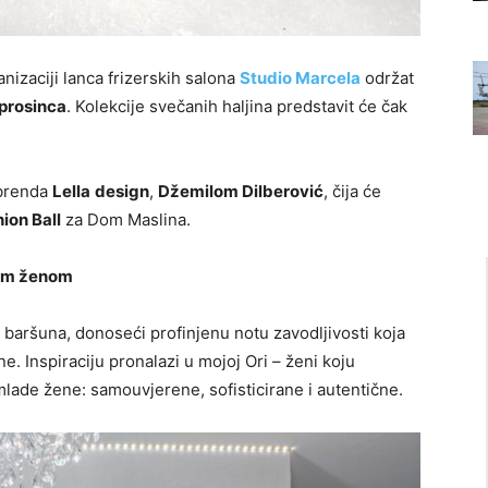
nizaciji lanca frizerskih salona
Studio Marcela
održat
 prosinca
. Kolekcije svečanih haljina predstavit će čak
 brenda
Lella
design
,
Džemilom Dilberović
, čija će
ion Ball
za Dom Maslina.
nom ženom
g baršuna, donoseći profinjenu notu zavodljivosti koja
e. Inspiraciju pronalazi u mojoj Ori – ženi koju
lade žene: samouvjerene, sofisticirane i autentične.