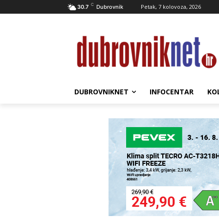
C
Petak, 7 kolovoza, 2026
30.7
Dubrovnik
DUBROVNIKNET
INFOCENTAR
KO