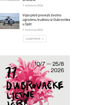
7. kolovoza 2026.
Vojni piloti prevezli životno
ugroženu trudnicu iz Dubrovnika
u Split
7. kolovoza 2026.
Load more