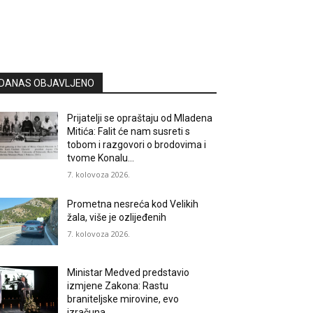
DANAS OBJAVLJENO
Prijatelji se opraštaju od Mladena
Mitića: Falit će nam susreti s
tobom i razgovori o brodovima i
tvome Konalu…
7. kolovoza 2026.
Prometna nesreća kod Velikih
žala, više je ozlijeđenih
7. kolovoza 2026.
Ministar Medved predstavio
izmjene Zakona: Rastu
braniteljske mirovine, evo
izračuna