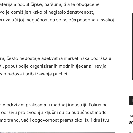
terijala poput čipke, baršuna, tila te obogaćene
jivo je osmišljen kako bi naglasio ženstvenost,
 pružajući joj mogućnost da se osjeća posebno u svakoj
nera, često nedostaje adekvatna marketinška podrška u
i, poput bolje organiziranih modnih tjedana i revija,
vih radova i približavanje publici.
nje održivim praksama u modnoj industriji. Fokus na
e i održivu proizvodnju ključni su za budućnost mode.
R
samo trend, već i odgovornost prema okolišu i društvu.
sr
pu