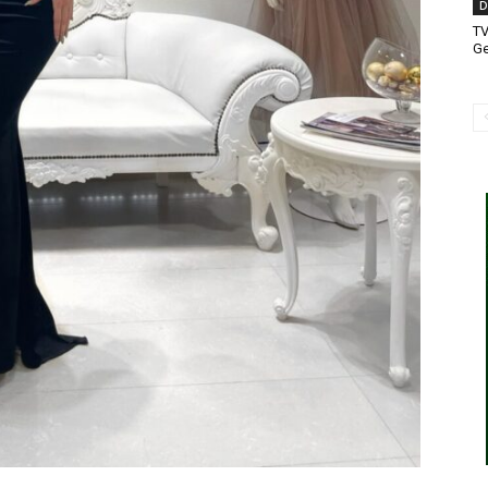
D
T
Ge