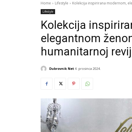
Home
Lifestyle
Kolekcija inspirirana modernom, el
Lifestyle
Kolekcija inspiri
elegantnom ženom
humanitarnoj revij
Dubrovnik Net
4. prosinca 2024.