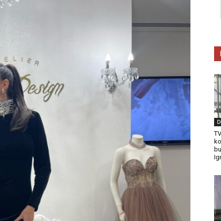
D
TV
ko
bu
Ig