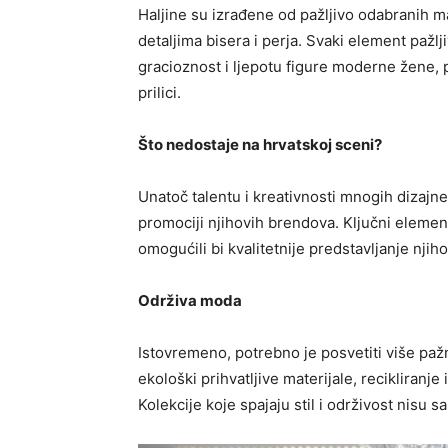
Haljine su izrađene od pažljivo odabranih ma
detaljima bisera i perja. Svaki element pažl
gracioznost i ljepotu figure moderne žene,
prilici.
Što nedostaje na hrvatskoj sceni?
Unatoč talentu i kreativnosti mnogih dizaj
promociji njihovih brendova. Ključni element
omogućili bi kvalitetnije predstavljanje njiho
Održiva moda
Istovremeno, potrebno je posvetiti više paž
ekološki prihvatljive materijale, recikliranj
Kolekcije koje spajaju stil i održivost nisu 