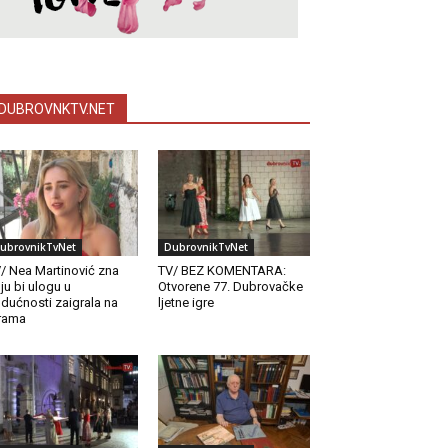
DUBROVNKTV.NET
ubrovnikTvNet
DubrovnikTvNet
/ Nea Martinović zna
TV/ BEZ KOMENTARA:
ju bi ulogu u
Otvorene 77. Dubrovačke
dućnosti zaigrala na
ljetne igre
rama