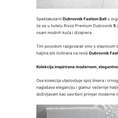
Spektakularni
Dubrovnik Fashion Ball
u orga
će se u hotelu Rixos Premium Dubrovnik
5.
osam modnih kuća i dizajnera.
Tim povodom razgovarali smo s vlasnicom
haljina biti licitirana na reviji
Dubrovnik Fash
Kolekcija inspirirana modernom, elegant
Ova kolekcija utjelovljuje spoj bisera i crno
naglašava eleganciju i glamur večernje haljin
doživljavam kao savršeni primjer moderne m