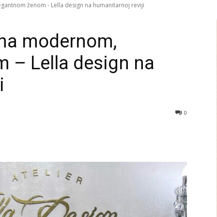
egantnom ženom - Lella design na humanitarnoj reviji
rana modernom,
 – Lella design na
i
0