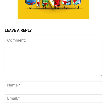
LEAVE A REPLY
Comment:
Na
Ema