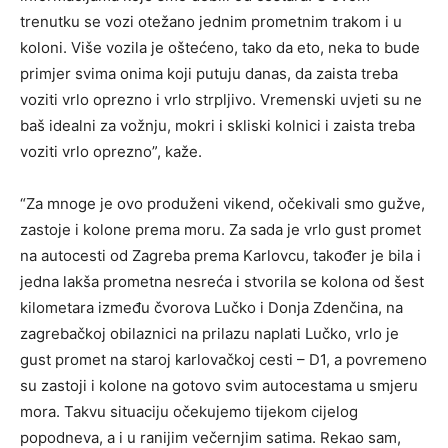
trenutku se vozi otežano jednim prometnim trakom i u
koloni. Više vozila je oštećeno, tako da eto, neka to bude
primjer svima onima koji putuju danas, da zaista treba
voziti vrlo oprezno i vrlo strpljivo. Vremenski uvjeti su ne
baš idealni za vožnju, mokri i skliski kolnici i zaista treba
voziti vrlo oprezno”, kaže.
“Za mnoge je ovo produženi vikend, očekivali smo gužve,
zastoje i kolone prema moru. Za sada je vrlo gust promet
na autocesti od Zagreba prema Karlovcu, također je bila i
jedna lakša prometna nesreća i stvorila se kolona od šest
kilometara između čvorova Lučko i Donja Zdenčina, na
zagrebačkoj obilaznici na prilazu naplati Lučko, vrlo je
gust promet na staroj karlovačkoj cesti – D1, a povremeno
su zastoji i kolone na gotovo svim autocestama u smjeru
mora. Takvu situaciju očekujemo tijekom cijelog
popodneva, a i u ranijim večernjim satima. Rekao sam,