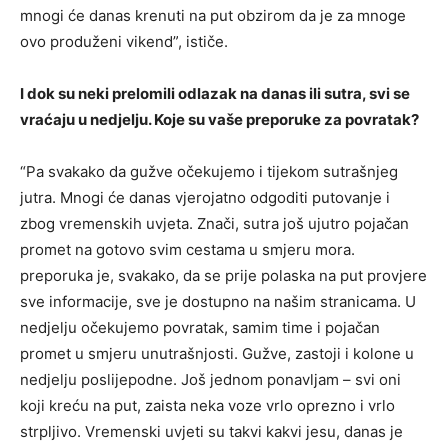
mnogi će danas krenuti na put obzirom da je za mnoge
ovo produženi vikend”, ističe.
I dok su neki prelomili odlazak na danas ili sutra, svi se
vraćaju u nedjelju. Koje su vaše preporuke za povratak?
“Pa svakako da gužve očekujemo i tijekom sutrašnjeg
jutra. Mnogi će danas vjerojatno odgoditi putovanje i
zbog vremenskih uvjeta. Znači, sutra još ujutro pojačan
promet na gotovo svim cestama u smjeru mora.
preporuka je, svakako, da se prije polaska na put provjere
sve informacije, sve je dostupno na našim stranicama. U
nedjelju očekujemo povratak, samim time i pojačan
promet u smjeru unutrašnjosti. Gužve, zastoji i kolone u
nedjelju poslijepodne. Još jednom ponavljam – svi oni
koji kreću na put, zaista neka voze vrlo oprezno i vrlo
strpljivo. Vremenski uvjeti su takvi kakvi jesu, danas je