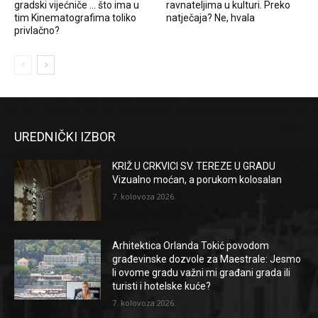
gradski vijećniče … što ima u
ravnateljima u kulturi. Preko
tim Kinematografima toliko
natječaja? Ne, hvala
privlačno?
UREDNIČKI IZBOR
KRIŽ U CRKVICI SV. TEREZE U GRADU
Vizualno moćan, a porukom kolosalan
7. kolovoza 2026.
Arhitektica Orlanda Tokić povodom
građevinske dozvole za Maestrale: Jesmo
li ovome gradu važni mi građani grada ili
turisti i hotelske kuće?
7. kolovoza 2026.