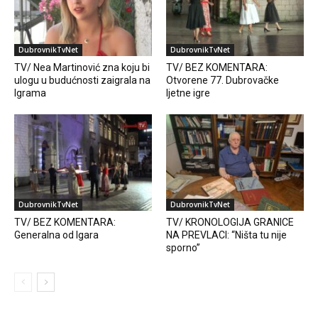
DubrovnikTvNet
DubrovnikTvNet
TV/ Nea Martinović zna koju bi
TV/ BEZ KOMENTARA:
ulogu u budućnosti zaigrala na
Otvorene 77. Dubrovačke
Igrama
ljetne igre
DubrovnikTvNet
DubrovnikTvNet
TV/ BEZ KOMENTARA:
TV/ KRONOLOGIJA GRANICE
Generalna od Igara
NA PREVLACI: “Ništa tu nije
sporno”