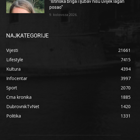
“Istinska briga i ljubav nisu uvijek lagan
posao“
9. kolovoza 2026.
NAJKATEGORIJE
Vijesti
21661
Lifestyle
7415
Kultura
4394
Infocentar
3997
Sport
2070
Crna kronika
1885
DubrovnikTvNet
1420
Politika
1331