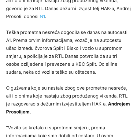
ali i o onima koje nastaju zbog produženog vikenda,
govorio je za RTL Danas dežurni izvjestitelj HAK-a, Andrej
Prosoli, donosi
N1
.
Teška prometna nesreća dogodila se danas na autocesti
A1. Prema prvim informacijama, vozač je na autocestu
ušao između čvorova Split i Bisko i vozio u suprotnom
smjeru, a policija je za RTL Danas potvrdila da su tri
osobe ozlijeđene i prevezene u KBC Split. Od siline
sudara, neka od vozila teško su oštećena.
O gužvama koje su nastale zbog ove prometne nesreće,
ali i o onima koje nastaju zbog produženog vikenda, RTL
je razgovarao s dežurnim izvjestiteljem HAK-a,
Andrejem
Prosolijem
.
“Vozilo se kretalo u suprotnom smjeru, prema
informacijama koje smo dobili od cestara. U ovom