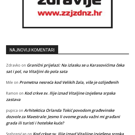
NAJNOVIJI KOMENTARI
Granični prijelazi: Na izlasku se u Karasovićima čeka
Zdravko
on
sat i pol, na Vitaljini do pola sata
Prometna nesreća kod Velikih žala, više je ozlijeđenih
Mile
on
Kod crkve sv. Ilije iznad Vitaljine izvješena srpska
Ramon
on
zastava
Arhitektica Orlanda Tokić povodom građevinske
pupica
on
dozvole za Maestrale: Jesmo li ovome gradu važni mi građani
grada ili turisti i hotelske kuće?
Kod crkve sv. Ilije iznad Vitaljine izvješena srpska
Srebrenićan
on