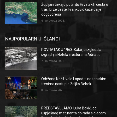
Župljani čekaju potvrdu Hrvatskih cesta o
trasi brze ceste, Franković kaže da je
dogovorena
6. kolovoza 2026.
NAJPOPULARNIJI ČLANCI
POVRATAK U 1963. Kako je izgledala
izgradnja Hotela i restorana Adriatic
7. kolovoza 2026.
Održana Noć Uvale Lapad – na teniskim
trenima nastupio Željko Bebek
8. kolovoza 2026.
PREDSTAVLJAMO: Luka Bokić, od
uspješnog maturanta do rada s djecom.