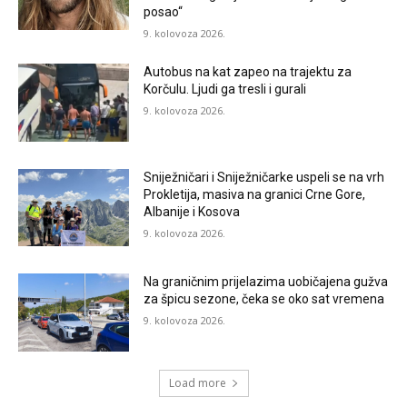
posao“
9. kolovoza 2026.
Autobus na kat zapeo na trajektu za
Korčulu. Ljudi ga tresli i gurali
9. kolovoza 2026.
Sniježničari i Sniježničarke uspeli se na vrh
Prokletija, masiva na granici Crne Gore,
Albanije i Kosova
9. kolovoza 2026.
Na graničnim prijelazima uobičajena gužva
za špicu sezone, čeka se oko sat vremena
9. kolovoza 2026.
Load more