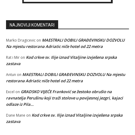
NAJNOVIJI KOMENTARI
MAESTRALI DOBILI GRAĐEVINSKU DOZVOLU
Marko Dragicevic
on
Na mjestu restorana Adriatic niče hotel od 22 metra
Kod crkve sv. Ilije iznad Vitaljine izvješena srpska
Rat i Mir
on
zastava
MAESTRALI DOBILI GRAĐEVINSKU DOZVOLU Na mjestu
Antun
on
restorana Adriatic niče hotel od 22 metra
GRADSKO VIJEĆE Franković se žestoko obrušio na
Excel
on
ravnatelja Perušinu koji traži stolove u povijesnoj jezgri, kajaci
odlaze iz Pila…
Kod crkve sv. Ilije iznad Vitaljine izvješena srpska
Dane Mane
on
zastava