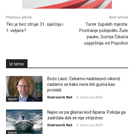
Previous article
Next article
Tko je bez struje 31. siječnja i
Turnir župskih mjesta:
1. veljače?
Postranje pobijedilo Žute
pauke, Gornja Čibača
uspješnija od Popolice
Iz teme
Božo Lasić: Čekamo nadolazeći vikend,
nadamo se kako neće biti gužva kao
protekli
Dubrovnik Net
-
6. kolovoza 2026.
Vijesti
Napio se pa glisirao kod Šipana. Policija ga
zadržala dok se nije otrijeznio
Dubrovnik Net
-
6. kolovoza 2026.
Vijesti