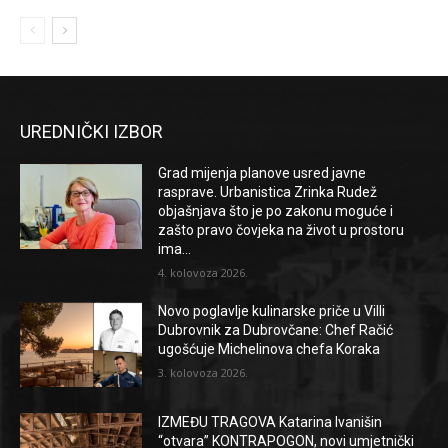
UREDNIČKI IZBOR
Grad mijenja planove usred javne
rasprave. Urbanistica Zrinka Rudež
objašnjava što je po zakonu moguće i
zašto pravo čovjeka na život u prostoru
ima...
4. kolovoza 2026.
Novo poglavlje kulinarske priče u Villi
Dubrovnik za Dubrovčane: Chef Račić
ugošćuje Michelinova chefa Koraka
3. kolovoza 2026.
IZMEĐU TRAGOVA Katarina Ivanišin
“otvara” KONTRAPOGON, novi umjetnički