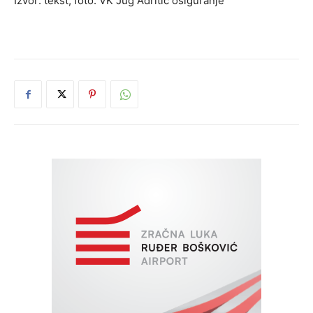
Izvor: tekst, foto: VK Jug Adritic osiguranje