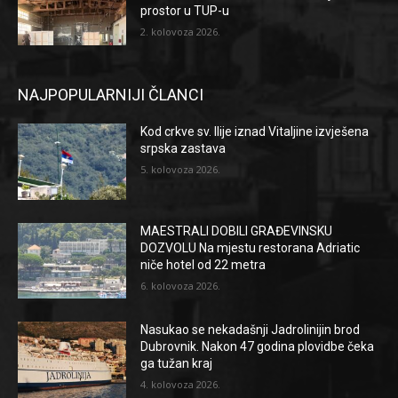
prostor u TUP-u
2. kolovoza 2026.
NAJPOPULARNIJI ČLANCI
Kod crkve sv. Ilije iznad Vitaljine izvješena
srpska zastava
5. kolovoza 2026.
MAESTRALI DOBILI GRAĐEVINSKU
DOZVOLU Na mjestu restorana Adriatic
niče hotel od 22 metra
6. kolovoza 2026.
Nasukao se nekadašnji Jadrolinijin brod
Dubrovnik. Nakon 47 godina plovidbe čeka
ga tužan kraj
4. kolovoza 2026.