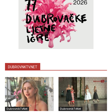
DUBROVNKTV.NET
DubrovnikTvNet
DubrovnikTvNet