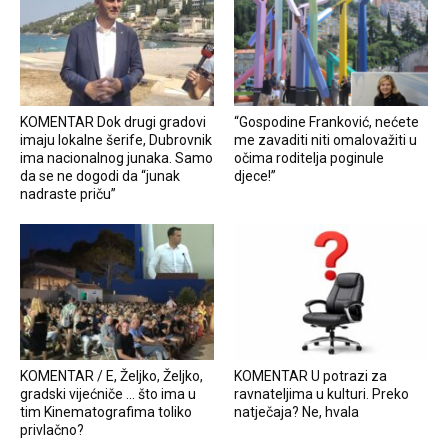
KOMENTAR Dok drugi gradovi
“Gospodine Franković, nećete
imaju lokalne šerife, Dubrovnik
me zavaditi niti omalovažiti u
ima nacionalnog junaka. Samo
očima roditelja poginule
da se ne dogodi da “junak
djece!”
nadraste priču”
KOMENTAR / E, Željko, Željko,
KOMENTAR U potrazi za
gradski vijećniče … što ima u
ravnateljima u kulturi. Preko
tim Kinematografima toliko
natječaja? Ne, hvala
privlačno?