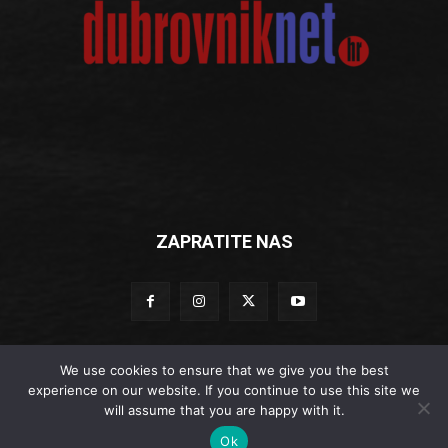
ZAPRATITE NAS
We use cookies to ensure that we give you the best
experience on our website. If you continue to use this site we
© Dubrovniknet.hr 2019
will assume that you are happy with it.
Impressum
-
Marketing
-
Kontakti
-
Opći uvjeti korištenja
-
Ok