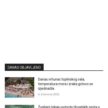
DANAS OBJAVLJENO
Danas vrhunac toplinskog vala,
temperatura mora i zraka gotovo se
izjednačila
6. kolovoza 2026.
Župljani čekaju potvrdu Hrvatskih cesta o