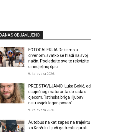
DANAS OBJAVLJENO
FOTOGALERIJA Dok smo u
crvenom, svatko se hladi na svoj
način. Pogledajte sve te rekvizite
u nedjeljnoj špici
9. kolovoza 2026.
PREDSTAVLJAMO: Luka Bokić, od
uspješnog maturanta do rada s
djecom. “Istinska briga i ljubav
nisu uvijek lagan posao“
9. kolovoza 2026.
Autobus na kat zapeo na trajektu
za Korčulu. Ljudi ga tresli i gurali