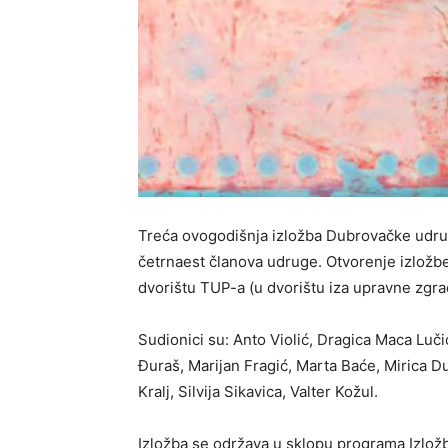
Treća ovogodišnja izložba Dubrovačke udrug
četrnaest članova udruge. Otvorenje izložbe 
dvorištu TUP-a (u dvorištu iza upravne zgra
Sudionici su: Anto Violić, Dragica Maca Luči
Đuraš, Marijan Fragić, Marta Baće, Mirica D
Kralj, Silvija Sikavica, Valter Kožul.
Izložba se održava u sklopu programa Izlož