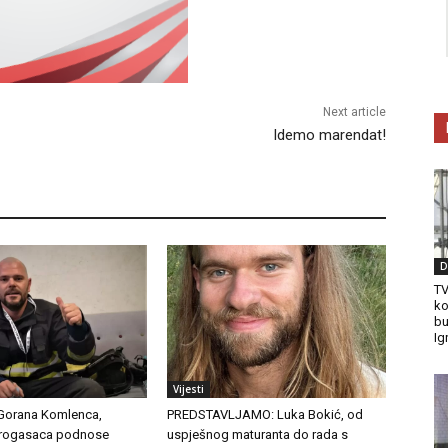
Next article
Idemo marendat!
D
TV
ko
bu
Ig
Vijesti
Gorana Komlenca,
PREDSTAVLJAMO: Luka Bokić, od
atrogasaca podnose
uspješnog maturanta do rada s