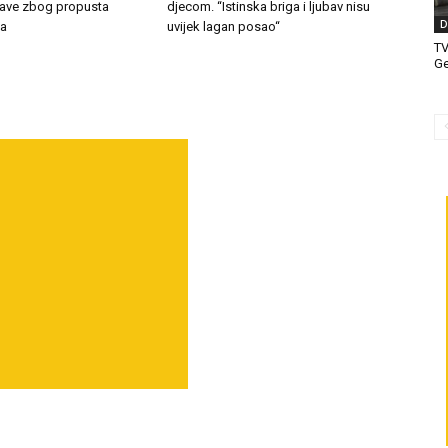
jave zbog propusta
djecom. “Istinska briga i ljubav nisu
D
ka
uvijek lagan posao“
T
Ge