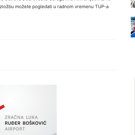
 Izložbu možete pogledati u radnom vremenu TUP-a