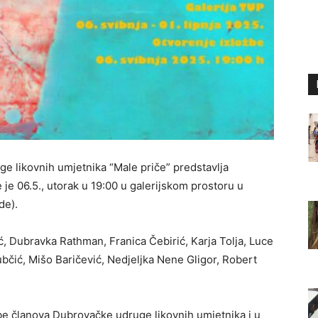
e likovnih umjetnika “Male priče” predstavlja
je 06.5., utorak u 19:00 u galerijskom prostoru u
de).
ć, Dubravka Rathman, Franica Čebirić, Karja Tolja, Luce
ubčić, Mišo Baričević, Nedjeljka Nene Gligor, Robert
be članova Dubrovačke udruge likovnih umjetnika i u