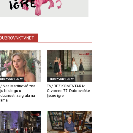
DUBROVNKTV.NET
ubrovnikTvNet
DubrovnikTvNet
/ Nea Martinović zna
TV/ BEZ KOMENTARA:
ju bi ulogu u
Otvorene 77. Dubrovačke
dućnosti zaigrala na
ljetne igre
rama