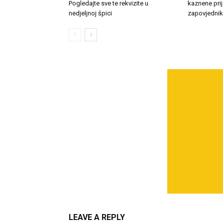
Pogledajte sve te rekvizite u
kaznene pri
nedjeljnoj špici
zapovjedni
LEAVE A REPLY