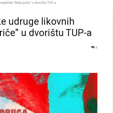
umjetnika "Male priče" u dvorištu TUP-a
e udruge likovnih
riče” u dvorištu TUP-a
0