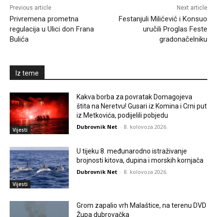
Previous article
Next article
Privremena prometna
Festanjuli Milićević i Konsuo
regulacija u Ulici don Frana
uručili Proglas Feste
Bulića
gradonačelniku
Iz teme
Kakva borba za povratak Domagojeva
štita na Neretvu! Gusari iz Komina i Crni put
iz Metkovića, podijelili pobjedu
Dubrovnik Net
-
8. kolovoza 2026.
Vijesti
U tijeku 8. međunarodno istraživanje
brojnosti kitova, dupina i morskih kornjača
Dubrovnik Net
-
8. kolovoza 2026.
Vijesti
Grom zapalio vrh Malaštice, na terenu DVD
Župa dubrovačka