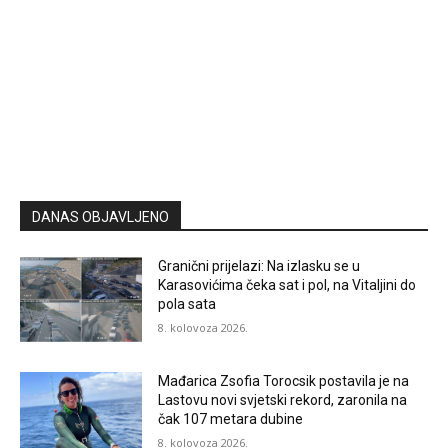
DANAS OBJAVLJENO
Granični prijelazi: Na izlasku se u
Karasovićima čeka sat i pol, na Vitaljini do
pola sata
8. kolovoza 2026.
Mađarica Zsofia Torocsik postavila je na
Lastovu novi svjetski rekord, zaronila na
čak 107 metara dubine
8. kolovoza 2026.