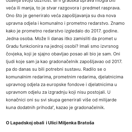
obavlja svoju dužnost. Bi li gradska uprava mogla biti
veća ili manja, to je stvar razgovora i predmet rasprava.
Ono što je generiralo veća zapošljavanja su dva nova
upravna odjela i komunalno i prometno redarstvo. Znamo
kako je prometno redarstvo izgledalo do 2017. godine.
Jedna osoba. Može li danas itko zamisliti da promet u
Gradu funkcionira na jednoj osobi? Imali smo izvrsnog
čovjeka, koji je sjajno obavljao posao ali bio je sam. Oni
ljudi koje sam ja kao gradonačelnik zapošljavao od 2017.
pa do danas su bili potrebni sustavu. Radilo se o
komunalnim redarima, prometnim redarima, djelatnicima
upravnog odjela za europske fondove i djelatnicima u
upravnom odjelu za izgradnju koji nisu postojali. U
konačnici oni su svi skupa generirali više od milijarde
kuna dodatnih prihoda“, kazao je gradonačelnik.
O Lapadskoj obali i Ulici Miljenka Bratoša