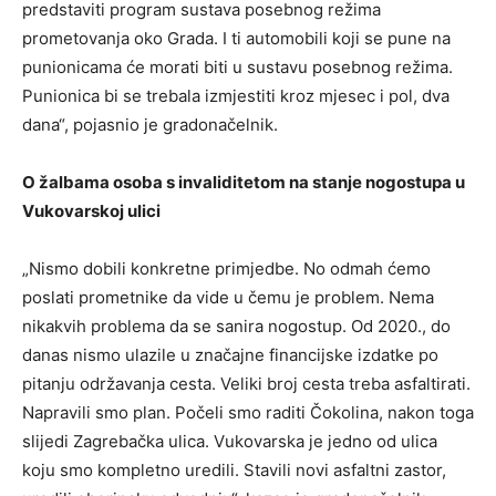
predstaviti program sustava posebnog režima
prometovanja oko Grada. I ti automobili koji se pune na
punionicama će morati biti u sustavu posebnog režima.
Punionica bi se trebala izmjestiti kroz mjesec i pol, dva
dana“, pojasnio je gradonačelnik.
O žalbama osoba s invaliditetom na stanje nogostupa u
Vukovarskoj ulici
„Nismo dobili konkretne primjedbe. No odmah ćemo
poslati prometnike da vide u čemu je problem. Nema
nikakvih problema da se sanira nogostup. Od 2020., do
danas nismo ulazile u značajne financijske izdatke po
pitanju održavanja cesta. Veliki broj cesta treba asfaltirati.
Napravili smo plan. Počeli smo raditi Čokolina, nakon toga
slijedi Zagrebačka ulica. Vukovarska je jedno od ulica
koju smo kompletno uredili. Stavili novi asfaltni zastor,