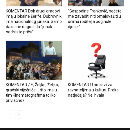
KOMENTAR Dok drugi gradovi
“Gospodine Franković, nećete
imaju lokalne šerife, Dubrovnik
me zavaditi niti omalovažiti u
ima nacionalnog junaka. Samo
očima roditelja poginule
da se ne dogodi da “junak
djece!”
nadraste priču”
KOMENTAR / E, Željko, Željko,
KOMENTAR U potrazi za
gradski vijećniče … što ima u
ravnateljima u kulturi. Preko
tim Kinematografima toliko
natječaja? Ne, hvala
privlačno?