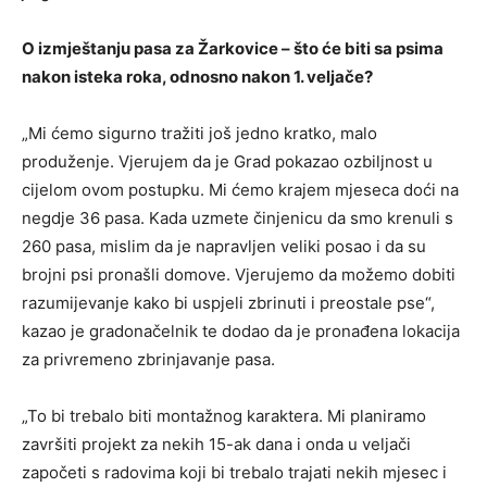
O izmještanju pasa za Žarkovice – što će biti sa psima
nakon isteka roka, odnosno nakon 1. veljače?
„Mi ćemo sigurno tražiti još jedno kratko, malo
produženje. Vjerujem da je Grad pokazao ozbiljnost u
cijelom ovom postupku. Mi ćemo krajem mjeseca doći na
negdje 36 pasa. Kada uzmete činjenicu da smo krenuli s
260 pasa, mislim da je napravljen veliki posao i da su
brojni psi pronašli domove. Vjerujemo da možemo dobiti
razumijevanje kako bi uspjeli zbrinuti i preostale pse“,
kazao je gradonačelnik te dodao da je pronađena lokacija
za privremeno zbrinjavanje pasa.
„To bi trebalo biti montažnog karaktera. Mi planiramo
završiti projekt za nekih 15-ak dana i onda u veljači
započeti s radovima koji bi trebalo trajati nekih mjesec i