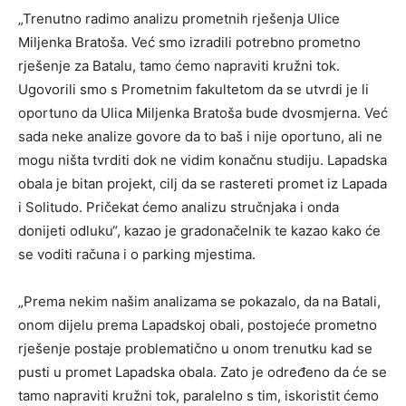
„Trenutno radimo analizu prometnih rješenja Ulice
Miljenka Bratoša. Već smo izradili potrebno prometno
rješenje za Batalu, tamo ćemo napraviti kružni tok.
Ugovorili smo s Prometnim fakultetom da se utvrdi je li
oportuno da Ulica Miljenka Bratoša bude dvosmjerna. Već
sada neke analize govore da to baš i nije oportuno, ali ne
mogu ništa tvrditi dok ne vidim konačnu studiju. Lapadska
obala je bitan projekt, cilj da se rastereti promet iz Lapada
i Solitudo. Pričekat ćemo analizu stručnjaka i onda
donijeti odluku“, kazao je gradonačelnik te kazao kako će
se voditi računa i o parking mjestima.
„Prema nekim našim analizama se pokazalo, da na Batali,
onom dijelu prema Lapadskoj obali, postojeće prometno
rješenje postaje problematično u onom trenutku kad se
pusti u promet Lapadska obala. Zato je određeno da će se
tamo napraviti kružni tok, paralelno s tim, iskoristit ćemo