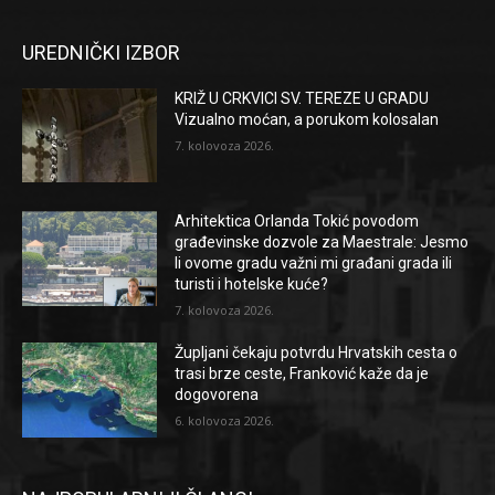
UREDNIČKI IZBOR
KRIŽ U CRKVICI SV. TEREZE U GRADU
Vizualno moćan, a porukom kolosalan
7. kolovoza 2026.
Arhitektica Orlanda Tokić povodom
građevinske dozvole za Maestrale: Jesmo
li ovome gradu važni mi građani grada ili
turisti i hotelske kuće?
7. kolovoza 2026.
Župljani čekaju potvrdu Hrvatskih cesta o
trasi brze ceste, Franković kaže da je
dogovorena
6. kolovoza 2026.