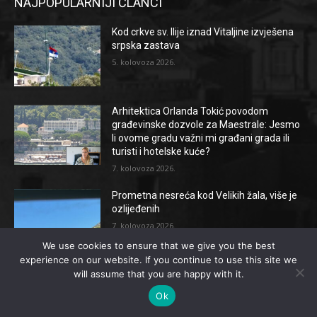
NAJPOPULARNIJI ČLANCI
Kod crkve sv. Ilije iznad Vitaljine izvješena
srpska zastava
5. kolovoza 2026.
Arhitektica Orlanda Tokić povodom
građevinske dozvole za Maestrale: Jesmo
li ovome gradu važni mi građani grada ili
turisti i hotelske kuće?
7. kolovoza 2026.
Prometna nesreća kod Velikih žala, više je
ozlijeđenih
7. kolovoza 2026.
We use cookies to ensure that we give you the best
experience on our website. If you continue to use this site we
will assume that you are happy with it.
NAJKATEGORIJE
Ok