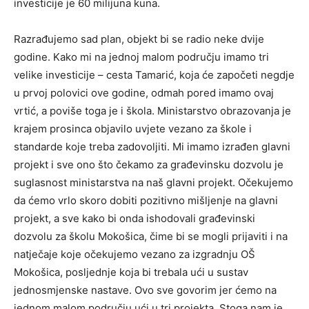
investicije je 60 milijuna kuna.
Razrađujemo sad plan, objekt bi se radio neke dvije
godine. Kako mi na jednoj malom području imamo tri
velike investicije – cesta Tamarić, koja će započeti negdje
u prvoj polovici ove godine, odmah pored imamo ovaj
vrtić, a poviše toga je i škola. Ministarstvo obrazovanja je
krajem prosinca objavilo uvjete vezano za škole i
standarde koje treba zadovoljiti. Mi imamo izrađen glavni
projekt i sve ono što čekamo za građevinsku dozvolu je
suglasnost ministarstva na naš glavni projekt. Očekujemo
da ćemo vrlo skoro dobiti pozitivno mišljenje na glavni
projekt, a sve kako bi onda ishodovali građevinski
dozvolu za školu Mokošica, čime bi se mogli prijaviti i na
natječaje koje očekujemo vezano za izgradnju OŠ
Mokošica, posljednje koja bi trebala ući u sustav
jednosmjenske nastave. Ovo sve govorim jer ćemo na
jednom malom području ući u tri projekta. Stoga nam je