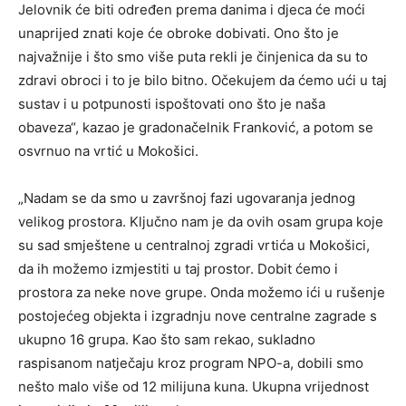
Jelovnik će biti određen prema danima i djeca će moći
unaprijed znati koje će obroke dobivati. Ono što je
najvažnije i što smo više puta rekli je činjenica da su to
zdravi obroci i to je bilo bitno. Očekujem da ćemo ući u taj
sustav i u potpunosti ispoštovati ono što je naša
obaveza“, kazao je gradonačelnik Franković, a potom se
osvrnuo na vrtić u Mokošici.
„Nadam se da smo u završnoj fazi ugovaranja jednog
velikog prostora. Ključno nam je da ovih osam grupa koje
su sad smještene u centralnoj zgradi vrtića u Mokošici,
da ih možemo izmjestiti u taj prostor. Dobit ćemo i
prostora za neke nove grupe. Onda možemo ići u rušenje
postojećeg objekta i izgradnju nove centralne zagrade s
ukupno 16 grupa. Kao što sam rekao, sukladno
raspisanom natječaju kroz program NPO-a, dobili smo
nešto malo više od 12 milijuna kuna. Ukupna vrijednost