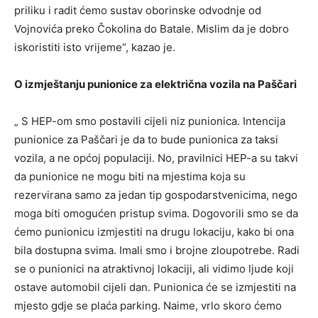
priliku i radit ćemo sustav oborinske odvodnje od
Vojnovića preko Čokolina do Batale. Mislim da je dobro
iskoristiti isto vrijeme“, kazao je.
O izmještanju punionice za električna vozila na Paščari
„ S HEP-om smo postavili cijeli niz punionica. Intencija
punionice za Paščari je da to bude punionica za taksi
vozila, a ne općoj populaciji. No, pravilnici HEP-a su takvi
da punionice ne mogu biti na mjestima koja su
rezervirana samo za jedan tip gospodarstvenicima, nego
moga biti omogućen pristup svima. Dogovorili smo se da
ćemo punionicu izmjestiti na drugu lokaciju, kako bi ona
bila dostupna svima. Imali smo i brojne zloupotrebe. Radi
se o punionici na atraktivnoj lokaciji, ali vidimo ljude koji
ostave automobil cijeli dan. Punionica će se izmjestiti na
mjesto gdje se plaća parking. Naime, vrlo skoro ćemo