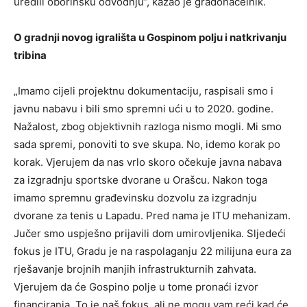
uredili oborinsku odvodnju“, kazao je gradonačelnik.
O gradnji novog igrališta u Gospinom polju i natkrivanju
tribina
„Imamo cijeli projektnu dokumentaciju, raspisali smo i
javnu nabavu i bili smo spremni ući u to 2020. godine.
Nažalost, zbog objektivnih razloga nismo mogli. Mi smo
sada spremi, ponoviti to sve skupa. No, idemo korak po
korak. Vjerujem da nas vrlo skoro očekuje javna nabava
za izgradnju sportske dvorane u Orašcu. Nakon toga
imamo spremnu građevinsku dozvolu za izgradnju
dvorane za tenis u Lapadu. Pred nama je ITU mehanizam.
Jučer smo uspješno prijavili dom umirovljenika. Sljedeći
fokus je ITU, Gradu je na raspolaganju 22 milijuna eura za
rješavanje brojnih manjih infrastrukturnih zahvata.
Vjerujem da će Gospino polje u tome pronaći izvor
financiranja. To je naš fokus, ali ne mogu vam reći kad će