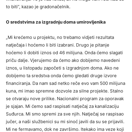
to biti“, kazao je gradonačelnik.
O sredstvima za izgradnju doma umirovljenika
„Mi krećemo u projektu, no trebamo vidjeti rezultata
natječaja i hoćemo li biti izabrani. Drugo je pitanje
hoćemo li dobiti iznos od 46 milijuna. Onda ćemo slagati
priču dalje. Vjerujemo da ćemo ako dobijemo navedeni
iznos, u listopadu započeti s izgradnjom doma. Ako ne
dobijemo ta sredstva onda ćemo gledati druge izvore
financiranja. Da nam sad netko reče evo vam 500 milijuna
kuna, mi imao spremne dozvole za silne projekte. Stalno
se otvaraju nove prilike. Nacionalni program za oporavak
je sjajan. Mi ćemo sad raspisati natječaj za kanalizaciju
Suđurca. Mi smo spremi za sve njih. Natječaj se raspisao
jučer, a naši službenici su mi sinoć javili da su se prijavili.
Mi ne fermavamo, dok ne završimo. Itekako ima veze koji