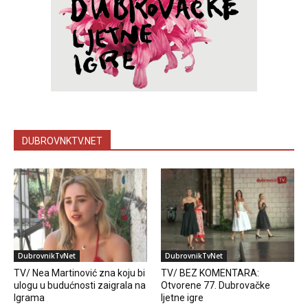
DUBROVNKTV.NET
DubrovnikTvNet
DubrovnikTvNet
TV/ Nea Martinović zna koju bi
TV/ BEZ KOMENTARA:
ulogu u budućnosti zaigrala na
Otvorene 77. Dubrovačke
Igrama
ljetne igre