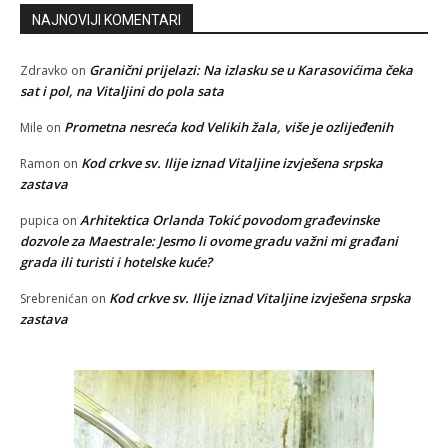
NAJNOVIJI KOMENTARI
Granični prijelazi: Na izlasku se u Karasovićima čeka
Zdravko
on
sat i pol, na Vitaljini do pola sata
Prometna nesreća kod Velikih žala, više je ozlijeđenih
Mile
on
Kod crkve sv. Ilije iznad Vitaljine izvješena srpska
Ramon
on
zastava
Arhitektica Orlanda Tokić povodom građevinske
pupica
on
dozvole za Maestrale: Jesmo li ovome gradu važni mi građani
grada ili turisti i hotelske kuće?
Kod crkve sv. Ilije iznad Vitaljine izvješena srpska
Srebrenićan
on
zastava