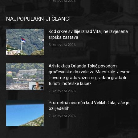
4. kolovoza 2026.
NAJPOPULARNIJI ČLANCI
Kod crkve sv. Ilije iznad Vitaljine izvješena
srpska zastava
5. kolovoza 2026.
Arhitektica Orlanda Tokić povodom
građevinske dozvole za Maestrale: Jesmo
li ovome gradu važni mi građani grada ili
turisti i hotelske kuće?
7. kolovoza 2026.
Prometna nesreća kod Velikih žala, više je
ozlijeđenih
7. kolovoza 2026.