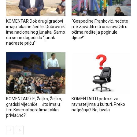
KOMENTAR Dok drugi gradovi
“Gospodine Franković, nećete
imaju lokalne šerife, Dubrovnik
me zavaditi niti omalovažiti u
ima nacionalnog junaka. Samo
očima roditelja poginule
da se ne dogodi da “junak
djece!”
nadraste priču”
KOMENTAR / E, Željko, Željko,
KOMENTAR U potrazi za
gradski vijećniče … što ima u
ravnateljima u kulturi. Preko
tim Kinematografima toliko
natječaja? Ne, hvala
privlačno?