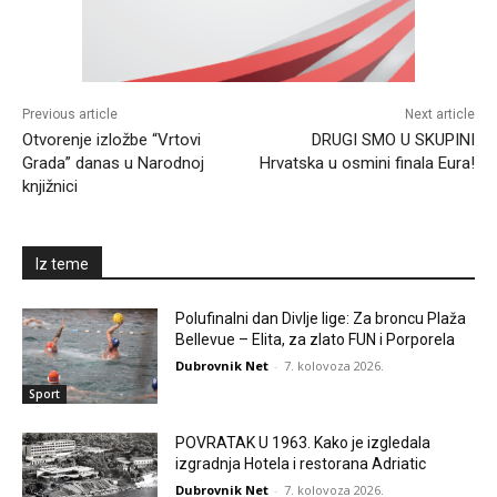
Previous article
Next article
Otvorenje izložbe “Vrtovi
DRUGI SMO U SKUPINI
Grada” danas u Narodnoj
Hrvatska u osmini finala Eura!
knjižnici
Iz teme
Polufinalni dan Divlje lige: Za broncu Plaža
Bellevue – Elita, za zlato FUN i Porporela
Dubrovnik Net
-
7. kolovoza 2026.
Sport
POVRATAK U 1963. Kako je izgledala
izgradnja Hotela i restorana Adriatic
Dubrovnik Net
-
7. kolovoza 2026.