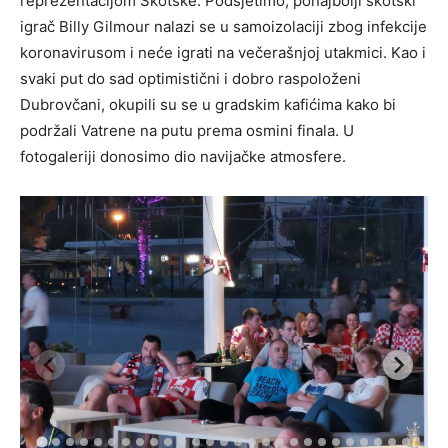
reprezentacijom Škotske. Podsjetimo, ponajbolji škotski
igrač Billy Gilmour nalazi se u samoizolaciji zbog infekcije
koronavirusom i neće igrati na večerašnjoj utakmici. Kao i
svaki put do sad optimistični i dobro raspoloženi
Dubrovčani, okupili su se u gradskim kafićima kako bi
podržali Vatrene na putu prema osmini finala. U
fotogaleriji donosimo dio navijačke atmosfere.