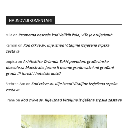
NAJNOVIJI KOMENTARI
Prometna nesreća kod Velikih žala, više je ozlijeđenih
Mile
on
Kod crkve sv. Ilije iznad Vitaljine izvješena srpska
Ramon
on
zastava
Arhitektica Orlanda Tokić povodom građevinske
pupica
on
dozvole za Maestrale: Jesmo li ovome gradu važni mi građani
grada ili turisti i hotelske kuće?
Kod crkve sv. Ilije iznad Vitaljine izvješena srpska
Srebrenićan
on
zastava
Kod crkve sv. Ilije iznad Vitaljine izvješena srpska zastava
Frane
on