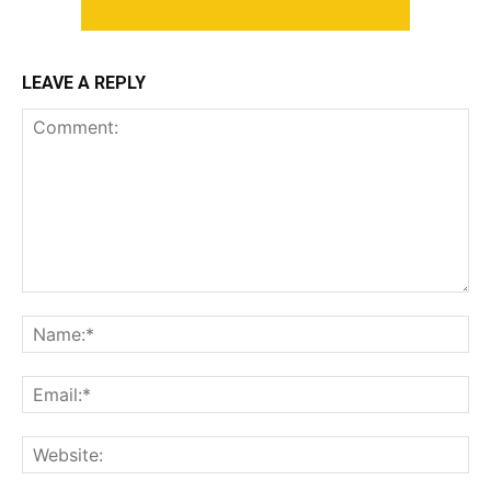
LEAVE A REPLY
Comment:
Na
Ema
Web