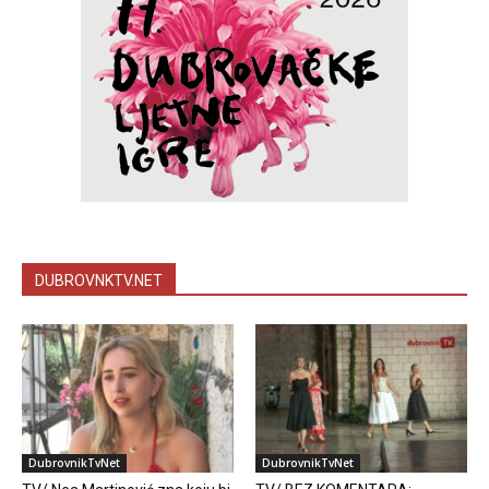
DUBROVNKTV.NET
DubrovnikTvNet
DubrovnikTvNet