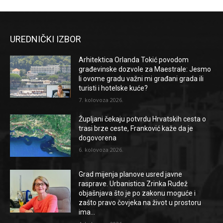
UREDNIČKI IZBOR
Arhitektica Orlanda Tokić povodom
građevinske dozvole za Maestrale: Jesmo
li ovome gradu važni mi građani grada ili
turisti i hotelske kuće?
7. kolovoza 2026.
Župljani čekaju potvrdu Hrvatskih cesta o
trasi brze ceste, Franković kaže da je
dogovorena
6. kolovoza 2026.
Grad mijenja planove usred javne
rasprave. Urbanistica Zrinka Rudež
objašnjava što je po zakonu moguće i
zašto pravo čovjeka na život u prostoru
ima...