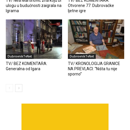
TV/ Nea Martinović zna koju bi
TV/ BEZ KOMENTARA:
ulogu u budućnosti zaigrala na
Otvorene 77. Dubrovačke
Igrama
ljetne igre
DubrovnikTvNet
DubrovnikTvNet
TV/ BEZ KOMENTARA:
TV/ KRONOLOGIJA GRANICE
Generalna od Igara
NA PREVLACI: “Ništa tu nije
sporno”