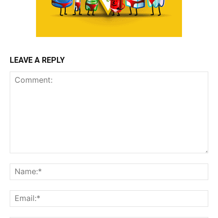
LEAVE A REPLY
Comment:
Na
Ema