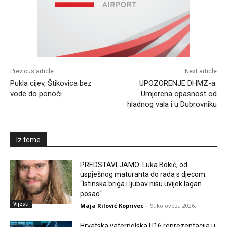
Previous article
Next article
Pukla cijev, Štikovica bez
UPOZORENJE DHMZ-a:
vode do ponoći
Umjerena opasnost od
hladnog vala i u Dubrovniku
Iz teme
PREDSTAVLJAMO: Luka Bokić, od
uspješnog maturanta do rada s djecom.
“Istinska briga i ljubav nisu uvijek lagan
posao“
Vijesti
Maja Rilović Koprivec
-
9. kolovoza 2026.
Hrvatska vaterpolska U16 reprezentacija u