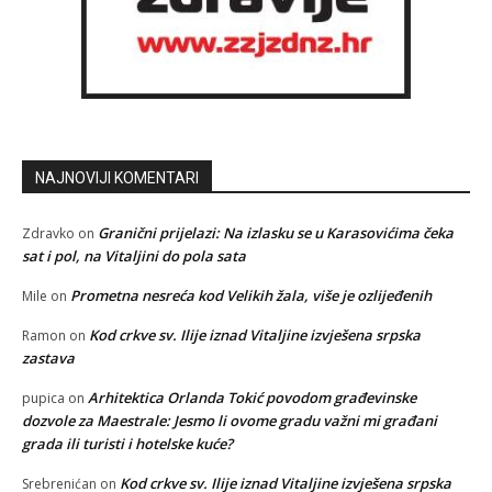
NAJNOVIJI KOMENTARI
Granični prijelazi: Na izlasku se u Karasovićima čeka
Zdravko
on
sat i pol, na Vitaljini do pola sata
Prometna nesreća kod Velikih žala, više je ozlijeđenih
Mile
on
Kod crkve sv. Ilije iznad Vitaljine izvješena srpska
Ramon
on
zastava
Arhitektica Orlanda Tokić povodom građevinske
pupica
on
dozvole za Maestrale: Jesmo li ovome gradu važni mi građani
grada ili turisti i hotelske kuće?
Kod crkve sv. Ilije iznad Vitaljine izvješena srpska
Srebrenićan
on