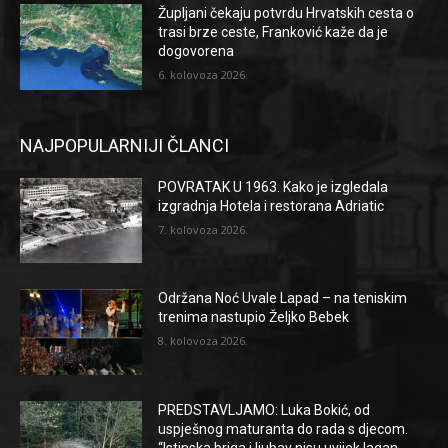
Župljani čekaju potvrdu Hrvatskih cesta o
trasi brze ceste, Franković kaže da je
dogovorena
6. kolovoza 2026.
NAJPOPULARNIJI ČLANCI
POVRATAK U 1963. Kako je izgledala
izgradnja Hotela i restorana Adriatic
7. kolovoza 2026.
Održana Noć Uvale Lapad – na teniskim
trenima nastupio Željko Bebek
8. kolovoza 2026.
PREDSTAVLJAMO: Luka Bokić, od
uspješnog maturanta do rada s djecom.
“Istinska briga i ljubav nisu uvijek lagan