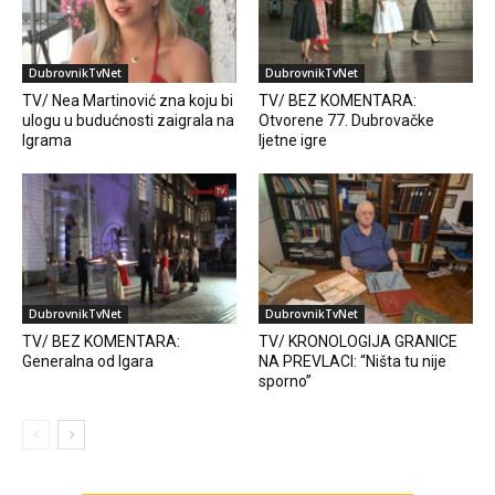
DubrovnikTvNet
DubrovnikTvNet
TV/ Nea Martinović zna koju bi
TV/ BEZ KOMENTARA:
ulogu u budućnosti zaigrala na
Otvorene 77. Dubrovačke
Igrama
ljetne igre
DubrovnikTvNet
DubrovnikTvNet
TV/ BEZ KOMENTARA:
TV/ KRONOLOGIJA GRANICE
Generalna od Igara
NA PREVLACI: “Ništa tu nije
sporno”