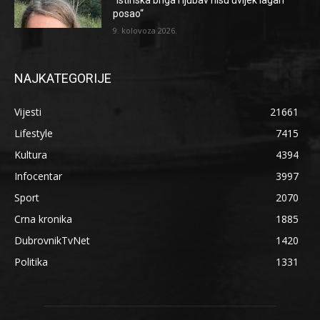
posao“
9. kolovoza 2026.
NAJKATEGORIJE
Vijesti
21661
Lifestyle
7415
Kultura
4394
Infocentar
3997
Sport
2070
Crna kronika
1885
DubrovnikTvNet
1420
Politika
1331