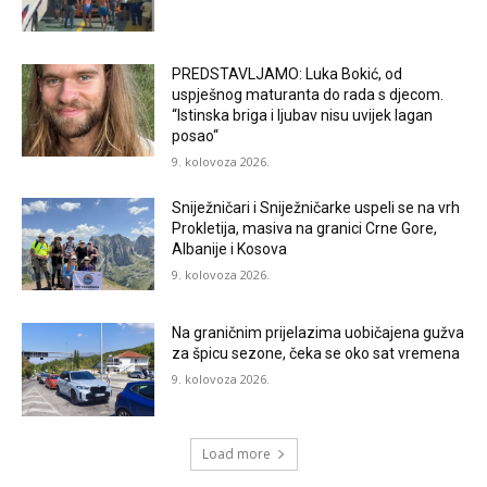
PREDSTAVLJAMO: Luka Bokić, od
uspješnog maturanta do rada s djecom.
“Istinska briga i ljubav nisu uvijek lagan
posao“
9. kolovoza 2026.
Sniježničari i Sniježničarke uspeli se na vrh
Prokletija, masiva na granici Crne Gore,
Albanije i Kosova
9. kolovoza 2026.
Na graničnim prijelazima uobičajena gužva
za špicu sezone, čeka se oko sat vremena
9. kolovoza 2026.
Load more