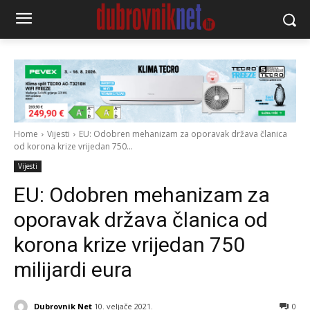
Home
Vijesti
EU: Odobren mehanizam za oporavak država članica
od korona krize vrijedan 750...
Vijesti
EU: Odobren mehanizam za
oporavak država članica od
korona krize vrijedan 750
milijardi eura
Dubrovnik Net
10. veljače 2021.
0