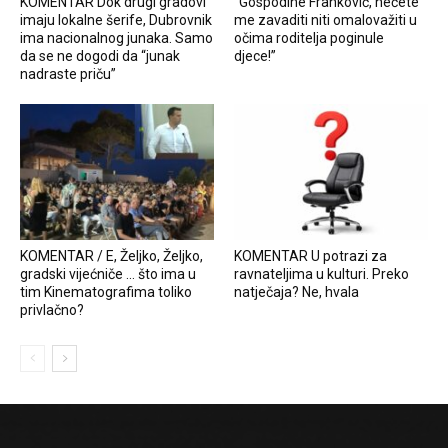
KOMENTAR Dok drugi gradovi
“Gospodine Franković, nećete
imaju lokalne šerife, Dubrovnik
me zavaditi niti omalovažiti u
ima nacionalnog junaka. Samo
očima roditelja poginule
da se ne dogodi da “junak
djece!”
nadraste priču”
KOMENTAR / E, Željko, Željko,
KOMENTAR U potrazi za
gradski vijećniče … što ima u
ravnateljima u kulturi. Preko
tim Kinematografima toliko
natječaja? Ne, hvala
privlačno?