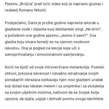
Pjesmu „Brnjica“ prati lyric video koji je napravio glumac i
redatelj Romano Nikolić.
Podsjećamo, Daria je prošle godine napravila iskorak u
glazbene vode i objavila svoj debitantski singl „Ne brini“,
a početkom ove godine pjesmu „Jesmo li sami?“. Sva
glazba koju stvara temelji se na njenom osobnom
iskustvu. Ona je pogled na lekcije koje uči o
samoprihvaćanju i emocionalnom sazrijevanju.
Korić ne bježi od svoje introvertirane melankolije. Poetski
stihovi, prkosna iskrenost i odvažno istraživanje svojih
ponašajnih obrazaca oslikavaju njen novi glazbeni uradak
koji dolazi kao idealan melem i za umjetnika i za slušatelja
sa svojim utješnim mislima, načinom da se čovjek bolje
upozna, da ojača, uspije i dohvati puninu svoga identiteta.