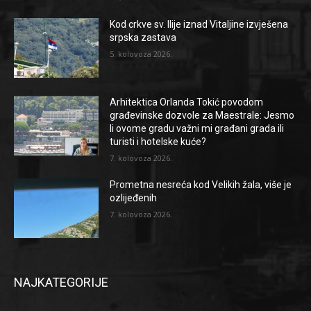
Kod crkve sv. Ilije iznad Vitaljine izvješena
srpska zastava
5. kolovoza 2026.
Arhitektica Orlanda Tokić povodom
građevinske dozvole za Maestrale: Jesmo
li ovome gradu važni mi građani grada ili
turisti i hotelske kuće?
7. kolovoza 2026.
Prometna nesreća kod Velikih žala, više je
ozlijeđenih
7. kolovoza 2026.
NAJKATEGORIJE