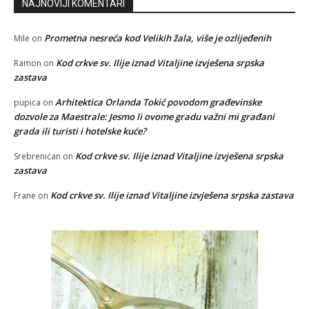
NAJNOVIJI KOMENTARI
Prometna nesreća kod Velikih žala, više je ozlijeđenih
Mile
on
Kod crkve sv. Ilije iznad Vitaljine izvješena srpska
Ramon
on
zastava
Arhitektica Orlanda Tokić povodom građevinske
pupica
on
dozvole za Maestrale: Jesmo li ovome gradu važni mi građani
grada ili turisti i hotelske kuće?
Kod crkve sv. Ilije iznad Vitaljine izvješena srpska
Srebrenićan
on
zastava
Kod crkve sv. Ilije iznad Vitaljine izvješena srpska zastava
Frane
on