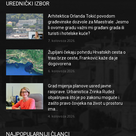
UREDNIČKI IZBOR
Arhitektica Orlanda Tokić povodom
građevinske dozvole za Maestrale: Jesmo
li ovome gradu važni mi građani grada ili
turisti i hotelske kuće?
7. kolovoza 2026.
Župljani čekaju potvrdu Hrvatskih cesta o
trasi brze ceste, Franković kaže da je
dogovorena
6. kolovoza 2026.
Grad mijenja planove usred javne
rasprave. Urbanistica Zrinka Rudež
objašnjava što je po zakonu moguće i
zašto pravo čovjeka na život u prostoru
ima...
4. kolovoza 2026.
NAJPOPULARNIJI ČLANCI