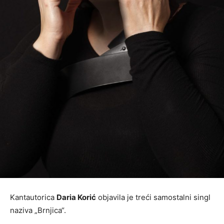
Kantautorica
Daria Korić
objavila je treći samostalni singl
naziva „Brnjica“.