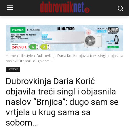
Home
Lifestyle
Dubrovkinja Daria Korić objavila treći singl i objasnila
naslov "Brnjica": dugo sam...
Lifestyle
Dubrovkinja Daria Korić
objavila treći singl i objasnila
naslov “Brnjica”: dugo sam se
vrtjela u krug sama sa
sobom…