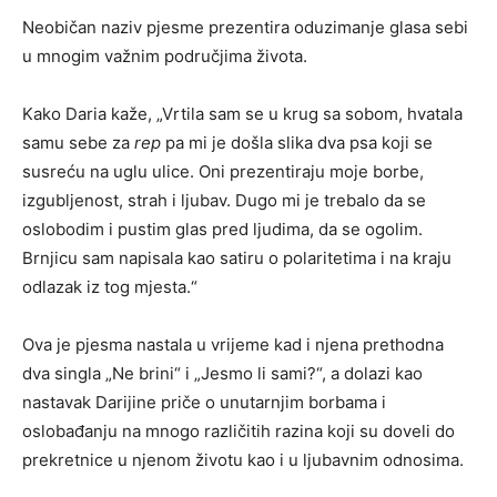
Neobičan naziv pjesme prezentira oduzimanje glasa sebi
u mnogim važnim područjima života.
Kako Daria kaže, „Vrtila sam se u krug sa sobom, hvatala
samu sebe za
rep
pa mi je došla slika dva psa koji se
susreću na uglu ulice. Oni prezentiraju moje borbe,
izgubljenost, strah i ljubav. Dugo mi je trebalo da se
oslobodim i pustim glas pred ljudima, da se ogolim.
Brnjicu sam napisala kao satiru o polaritetima i na kraju
odlazak iz tog mjesta.“
Ova je pjesma nastala u vrijeme kad i njena prethodna
dva singla „Ne brini“ i „Jesmo li sami?“, a dolazi kao
nastavak Darijine priče o unutarnjim borbama i
oslobađanju na mnogo različitih razina koji su doveli do
prekretnice u njenom životu kao i u ljubavnim odnosima.