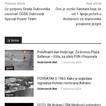
Previous article
Next article
Uz potporu Grada Dubrovnika
Ovo je vozilo Sanitata koje će
osnovan GOŠK Dubrovnik
od 1. lipnja početi s
Special Power Team
dostavom za stanovnike
povijesne jezgre
Iz teme
Polufinalni dan Divlje lige: Za broncu Plaža
Bellevue – Elita, za zlato FUN i Porporela
Dubrovnik Net
-
7. kolovoza 2026.
Sport
POVRATAK U 1963. Kako je izgledala
izgradnja Hotela i restorana Adriatic
Dubrovnik Net
-
7. kolovoza 2026.
Vijesti
FOTO: RK Ardiaei i ŽRK Metković pobjednici