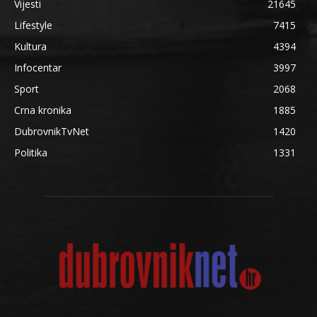
Vijesti
21645
Lifestyle
7415
Kultura
4394
Infocentar
3997
Sport
2068
Crna kronika
1885
DubrovnikTvNet
1420
Politika
1331