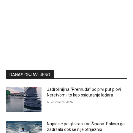
DANAS OBJAVLJENO
Jadrolinijina “Premuda” po prvi put plovi
Neretvom i to kao osiguranje lađara
6. kolovoza 2026.
Napio se pa glisirao kod Šipana. Policija ga
zadržala dok se nije otrijeznio