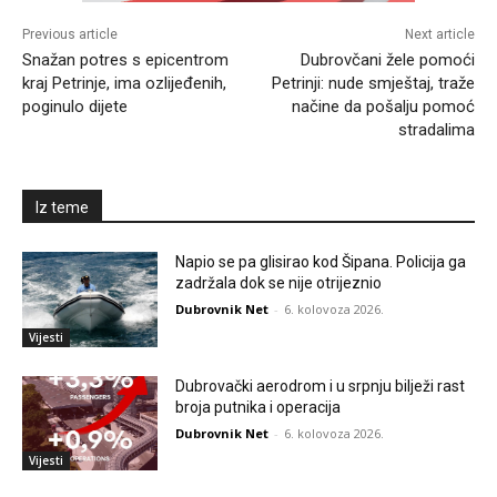
Previous article
Next article
Snažan potres s epicentrom
Dubrovčani žele pomoći
kraj Petrinje, ima ozlijeđenih,
Petrinji: nude smještaj, traže
poginulo dijete
načine da pošalju pomoć
stradalima
Iz teme
Napio se pa glisirao kod Šipana. Policija ga
zadržala dok se nije otrijeznio
Dubrovnik Net
-
6. kolovoza 2026.
Vijesti
Dubrovački aerodrom i u srpnju bilježi rast
broja putnika i operacija
Dubrovnik Net
-
6. kolovoza 2026.
Vijesti