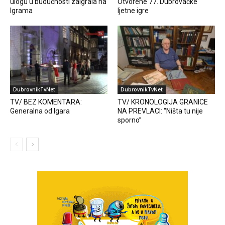
ulogu u budućnosti zaigrala na
Otvorene 77. Dubrovačke
Igrama
ljetne igre
DubrovnikTvNet
DubrovnikTvNet
TV/ BEZ KOMENTARA:
TV/ KRONOLOGIJA GRANICE
Generalna od Igara
NA PREVLACI: “Ništa tu nije
sporno”