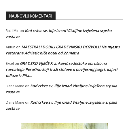
NAJNOVIJI KOMENTARI
Kod crkve sv. Ilije iznad Vitaljine izvješena srpska
Rat i Mir
on
zastava
MAESTRALI DOBILI GRAĐEVINSKU DOZVOLU Na mjestu
Antun
on
restorana Adriatic niče hotel od 22 metra
GRADSKO VIJEĆE Franković se žestoko obrušio na
Excel
on
ravnatelja Perušinu koji traži stolove u povijesnoj jezgri, kajaci
odlaze iz Pila…
Kod crkve sv. Ilije iznad Vitaljine izvješena srpska
Dane Mane
on
zastava
Kod crkve sv. Ilije iznad Vitaljine izvješena srpska
Dane Mane
on
zastava