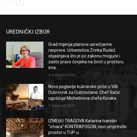
UREDNIČKI IZBOR
Grad mijenja planove usred javne
rasprave. Urbanistica Zrinka Rudež
objašnjava što je po zakonu moguće i
zašto pravo čovjeka na život u prostoru
ima...
4. kolovoza 2026.
Novo poglavlje kulinarske priče u Villi
Dubrovnik za Dubrovčane: Chef Račić
ugošćuje Michelinova chefa Koraka
3. kolovoza 2026.
IZMEĐU TRAGOVA Katarina Ivanišin
“otvara” KONTRAPOGON, novi umjetnički
prostor u TUP-u