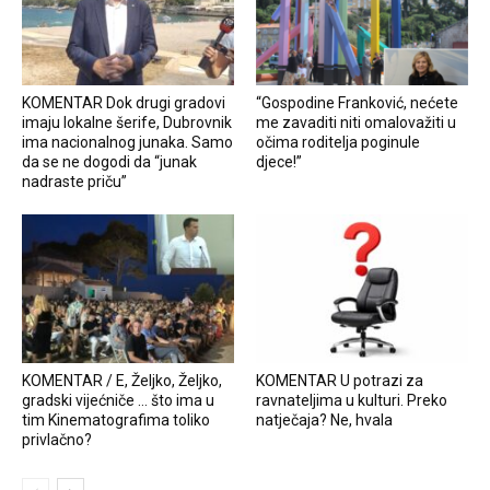
KOMENTAR Dok drugi gradovi
“Gospodine Franković, nećete
imaju lokalne šerife, Dubrovnik
me zavaditi niti omalovažiti u
ima nacionalnog junaka. Samo
očima roditelja poginule
da se ne dogodi da “junak
djece!”
nadraste priču”
KOMENTAR / E, Željko, Željko,
KOMENTAR U potrazi za
gradski vijećniče … što ima u
ravnateljima u kulturi. Preko
tim Kinematografima toliko
natječaja? Ne, hvala
privlačno?