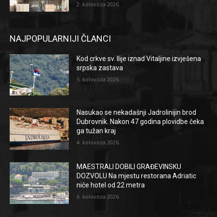
2. kolovoza 2026.
NAJPOPULARNIJI ČLANCI
Kod crkve sv. Ilije iznad Vitaljine izvješena
srpska zastava
5. kolovoza 2026.
Nasukao se nekadašnji Jadrolinijin brod
Dubrovnik. Nakon 47 godina plovidbe čeka
ga tužan kraj
4. kolovoza 2026.
MAESTRALI DOBILI GRAĐEVINSKU
DOZVOLU Na mjestu restorana Adriatic
niče hotel od 22 metra
6. kolovoza 2026.