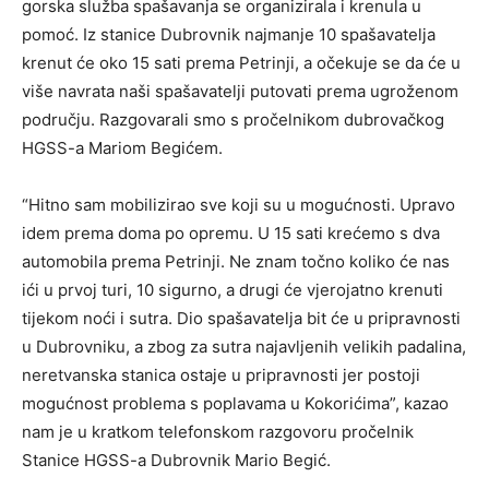
gorska služba spašavanja se organizirala i krenula u
pomoć. Iz stanice Dubrovnik najmanje 10 spašavatelja
krenut će oko 15 sati prema Petrinji, a očekuje se da će u
više navrata naši spašavatelji putovati prema ugroženom
području. Razgovarali smo s pročelnikom dubrovačkog
HGSS-a Mariom Begićem.
“Hitno sam mobilizirao sve koji su u mogućnosti. Upravo
idem prema doma po opremu. U 15 sati krećemo s dva
automobila prema Petrinji. Ne znam točno koliko će nas
ići u prvoj turi, 10 sigurno, a drugi će vjerojatno krenuti
tijekom noći i sutra. Dio spašavatelja bit će u pripravnosti
u Dubrovniku, a zbog za sutra najavljenih velikih padalina,
neretvanska stanica ostaje u pripravnosti jer postoji
mogućnost problema s poplavama u Kokorićima”, kazao
nam je u kratkom telefonskom razgovoru pročelnik
Stanice HGSS-a Dubrovnik Mario Begić.