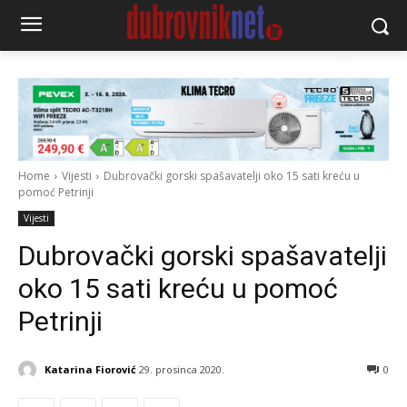
Home
Vijesti
Dubrovački gorski spašavatelji oko 15 sati kreću u
pomoć Petrinji
Vijesti
Dubrovački gorski spašavatelji
oko 15 sati kreću u pomoć
Petrinji
Katarina Fiorović
29. prosinca 2020.
0