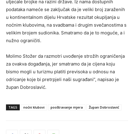
utjecale brojke na razini države. Iz nama dostupnih
podataka nameće se zaključak da je veliki broj zaraženih
u kontinentalnom dijelu Hrvatske rezultat okupljanja u
noćnim klubovima, na svadbama i drugim svečanostima s
velikim brojem sudionika. Smatramo da je to moguće, a i
nužno ograničiti.
Molimo Stožer da razmotri uvođenje strožih ograničenja
za ovakva događanja, jer smatramo da je cijena koju
bismo mogli u turizmu platiti previsoka u odnosu na
odricanje koje bi pretrpjeli naši sugrađani”, napisao je
župan Dobroslavić.
TAGS
noćni klubovi
pooštravanje mjera
Župan Dobroslavić