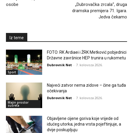
osobe
„Dubrovačka zrcala“, druga
dramska premijera 71. Igara.
Jedva čekamo
Iz teme
FOTO: RK Ardiaei i ŽRK Metković pobjednici
Državne završnice HEP trunira u rukometu
Dubrovnik Net
-
7. kolovoza 2026.
Sport
Najveći zatvor nema zidove – čine ga tuđa
očekivanja
Dubrovnik Net
-
7. kolovoza 2026.
Majin prostor
susreta
Objavljene cijene goriva koje vrijede od
idućeg utorka; jedna vrsta pojeftinjuje, a
dvije poskupljuju