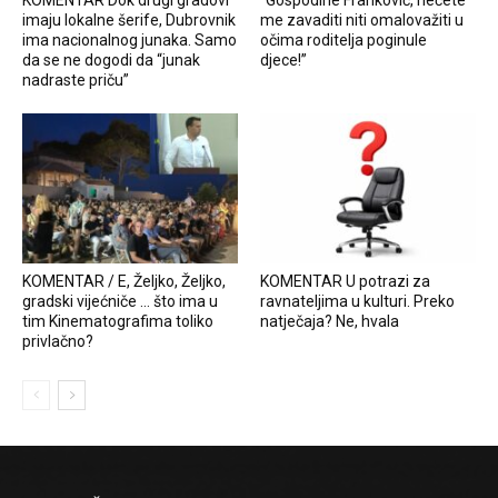
imaju lokalne šerife, Dubrovnik
me zavaditi niti omalovažiti u
ima nacionalnog junaka. Samo
očima roditelja poginule
da se ne dogodi da “junak
djece!”
nadraste priču”
KOMENTAR / E, Željko, Željko,
KOMENTAR U potrazi za
gradski vijećniče … što ima u
ravnateljima u kulturi. Preko
tim Kinematografima toliko
natječaja? Ne, hvala
privlačno?