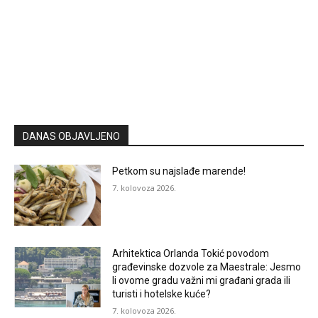
DANAS OBJAVLJENO
Petkom su najslađe marende!
7. kolovoza 2026.
Arhitektica Orlanda Tokić povodom
građevinske dozvole za Maestrale: Jesmo
li ovome gradu važni mi građani grada ili
turisti i hotelske kuće?
7. kolovoza 2026.