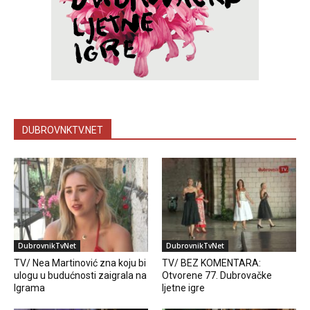
DUBROVNKTV.NET
DubrovnikTvNet
DubrovnikTvNet
TV/ Nea Martinović zna koju bi
TV/ BEZ KOMENTARA:
ulogu u budućnosti zaigrala na
Otvorene 77. Dubrovačke
Igrama
ljetne igre