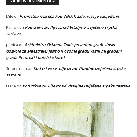
NAJNOVIJI KOMENTARI
Prometna nesreća kod Velikih žala, više je ozlijeđenih
Mile
on
Kod crkve sv. Ilije iznad Vitaljine izvješena srpska
Ramon
on
zastava
Arhitektica Orlanda Tokić povodom građevinske
pupica
on
dozvole za Maestrale: Jesmo li ovome gradu važni mi građani
grada ili turisti i hotelske kuće?
Kod crkve sv. Ilije iznad Vitaljine izvješena srpska
Srebrenićan
on
zastava
Kod crkve sv. Ilije iznad Vitaljine izvješena srpska zastava
Frane
on