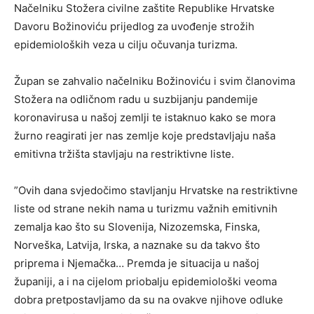
Načelniku Stožera civilne zaštite Republike Hrvatske
Davoru Božinoviću prijedlog za uvođenje strožih
epidemioloških veza u cilju očuvanja turizma.
Župan se zahvalio načelniku Božinoviću i svim članovima
Stožera na odličnom radu u suzbijanju pandemije
koronavirusa u našoj zemlji te istaknuo kako se mora
žurno reagirati jer nas zemlje koje predstavljaju naša
emitivna tržišta stavljaju na restriktivne liste.
”Ovih dana svjedočimo stavljanju Hrvatske na restriktivne
liste od strane nekih nama u turizmu važnih emitivnih
zemalja kao što su Slovenija, Nizozemska, Finska,
Norveška, Latvija, Irska, a naznake su da takvo što
priprema i Njemačka… Premda je situacija u našoj
županiji, a i na cijelom priobalju epidemiološki veoma
dobra pretpostavljamo da su na ovakve njihove odluke