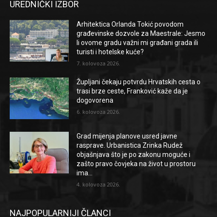
UREDNIČKI IZBOR
Arhitektica Orlanda Tokić povodom
građevinske dozvole za Maestrale: Jesmo
li ovome gradu važni mi građani grada ili
turisti i hotelske kuće?
7. kolovoza 2026.
Župljani čekaju potvrdu Hrvatskih cesta o
trasi brze ceste, Franković kaže da je
dogovorena
6. kolovoza 2026.
Grad mijenja planove usred javne
rasprave. Urbanistica Zrinka Rudež
objašnjava što je po zakonu moguće i
zašto pravo čovjeka na život u prostoru
ima...
4. kolovoza 2026.
NAJPOPULARNIJI ČLANCI