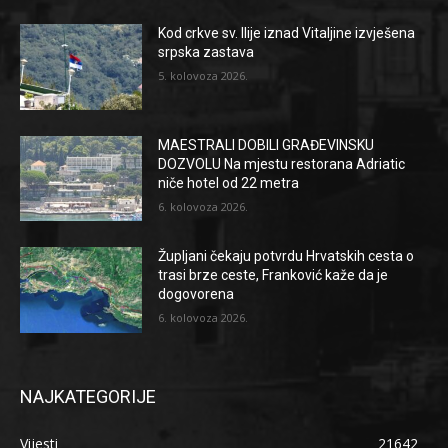
Kod crkve sv. Ilije iznad Vitaljine izvješena
srpska zastava
5. kolovoza 2026.
MAESTRALI DOBILI GRAĐEVINSKU
DOZVOLU Na mjestu restorana Adriatic
niče hotel od 22 metra
6. kolovoza 2026.
Župljani čekaju potvrdu Hrvatskih cesta o
trasi brze ceste, Franković kaže da je
dogovorena
6. kolovoza 2026.
NAJKATEGORIJE
Vijesti
21642