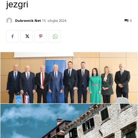
jezgri
Dubrovnik Net
15. ožujka 2024.
0