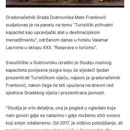
Gradonačelnik Grada Dubrovnika Mato Franković
sudjelovao je na panelu na temu “Turistički prihvatni
kapacitet kao upravljački alat u destinacijskom
menadžmentu”, održanom danas u hotelu Valamar
Lacroma u sklopu XXII. “Rasprava o turizmu”.
Sveučilište u Dubrovniku izradilo je Studiju nosivog
kapaciteta povijesne jezgre koju će sljedeći tjedan
prezentirati Turističkom vijeću, najavio je gradonačelnik
Franković, nakon čega će biti upućena na dnevni red
sjednice Gradskog vijeća i prezentirana javnosti.
“Studija je vrlo detaljna, ona je pogled u ogledalo koja
nam govori gdje se nalazimo i gdje možemo stići ovisno
koji smjer odaberemo. Od 2017. je vidljivo poboljšanje, ali