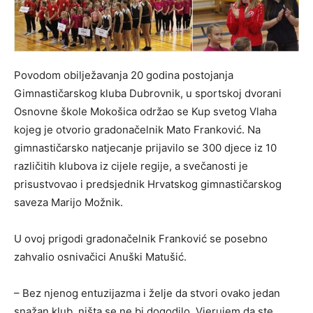
Povodom obilježavanja 20 godina postojanja
Gimnastičarskog kluba Dubrovnik, u sportskoj dvorani
Osnovne škole Mokošica održao se Kup svetog Vlaha
kojeg je otvorio gradonačelnik Mato Franković. Na
gimnastičarsko natjecanje prijavilo se 300 djece iz 10
različitih klubova iz cijele regije, a svečanosti je
prisustvovao i predsjednik Hrvatskog gimnastičarskog
saveza Marijo Možnik.
U ovoj prigodi gradonačelnik Franković se posebno
zahvalio osnivačici Anuški Matušić.
– Bez njenog entuzijazma i želje da stvori ovako jedan
snažan klub, ništa se ne bi dogodilo. Vjerujem da ste