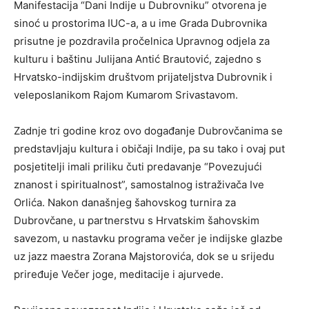
Manifestacija “Dani Indije u Dubrovniku” otvorena je
sinoć u prostorima IUC-a, a u ime Grada Dubrovnika
prisutne je pozdravila pročelnica Upravnog odjela za
kulturu i baštinu Julijana Antić Brautović, zajedno s
Hrvatsko-indijskim društvom prijateljstva Dubrovnik i
veleposlanikom Rajom Kumarom Srivastavom.
Zadnje tri godine kroz ovo događanje Dubrovčanima se
predstavljaju kultura i običaji Indije, pa su tako i ovaj put
posjetitelji imali priliku čuti predavanje “Povezujući
znanost i spiritualnost”, samostalnog istraživača Ive
Orlića. Nakon današnjeg šahovskog turnira za
Dubrovčane, u partnerstvu s Hrvatskim šahovskim
savezom, u nastavku programa večer je indijske glazbe
uz jazz maestra Zorana Majstorovića, dok se u srijedu
priređuje Večer joge, meditacije i ajurvede.