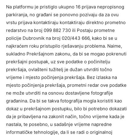
Na platformu je pristiglo ukupno 16 prijava nepropisnog
parkiranja, no građani se ponovno pozivaju da za ovu
vrstu prijava kontaktiraju kontaktiraju direktno prometno
redarstvo na broj 099 882 730 ili Postaju prometne
policije Dubrovnik na broj 020/443 666, kako bi se u
najkraćem roku pristupilo rješavanju problema. Naime,
sukladno Prekršajnom zakonu, da bi se mogao pokrenuti
prekršajni postupak, uz sve podatke o počinitelju
prekršaja, ovlašteni tužitelj je dužan utvrditi točno
vrijeme i mjesto počinjenja prekršaja. Bez izlaska na
mjesto počinjenja prekršaja, prometni redar ove podatke
ne može utvrditi na osnovu dostavljene fotografije
građanina. Da bi se takva fotografija mogla koristiti kao
dokaz u prekršajnom postupku, bilo bi potrebno dokazati
da je pribavljena na zakonit način, točno vrijeme kada je
nastala, te posebno, u sadašnje vrijeme napredne
informatičke tehnologije, da li se radi o originalnoj