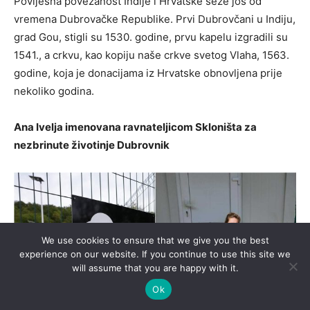
Povijesna povezanost Indije i Hrvatske seže još od
vremena Dubrovačke Republike. Prvi Dubrovčani u Indiju,
grad Gou, stigli su 1530. godine, prvu kapelu izgradili su
1541., a crkvu, kao kopiju naše crkve svetog Vlaha, 1563.
godine, koja je donacijama iz Hrvatske obnovljena prije
nekoliko godina.
Ana Ivelja imenovana ravnateljicom Skloništa za
nezbrinute životinje Dubrovnik
We use cookies to ensure that we give you the best
experience on our website. If you continue to use this site we
will assume that you are happy with it.
Ok