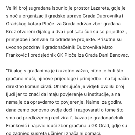
Veliki broj sugrađana ispunio je prostor Lazareta, gdje je
sinoć u organizaciji gradske uprave Grada Dubrovnika i
Gradskog kotara Ploče iza Grada održan zbor građana.
Kroz otvoreni dijalog u dva i pol sata čuli su se prijedlozi,
primjedbe i pohvale za odrađene projekte. Prisutne su
uvodno pozdravili gradonačelnik Dubrovnika Mato
Franković i predsjednik GK Ploče iza Grada Đani Banovac.
“Dijalog s građanima je izuzetno važan, bitno je čuti što
građane muči, njihove prijedloge i primjedbe i na taj način
direktno komunicirati. Ohrabrujuće je vidjeti ovoliki broj
ljudi jer to znači da imaju povjerenje u institucije, a na
nama je da opravdamo to povjerenje. Naime, za godinu
dana ćemo ponovno ovdje doći i razgovarati o tome što
smo od predloženog realizirali”, kazao je gradonačelnik
Franković i najavio idući zbor građana u GK Grad, gdje su
od zadnjeg susreta učinjeni značajni pomaci.