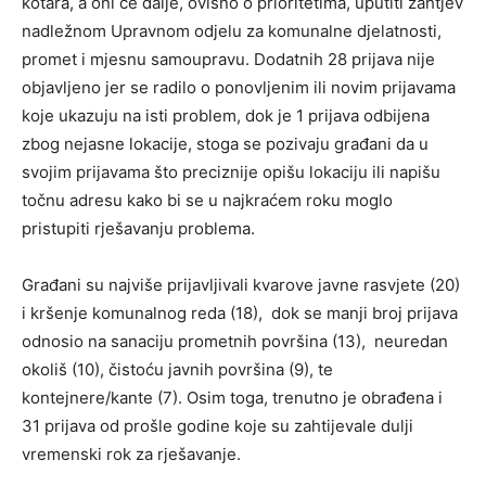
kotara, a oni će dalje, ovisno o prioritetima, uputiti zahtjev
nadležnom Upravnom odjelu za komunalne djelatnosti,
promet i mjesnu samoupravu. Dodatnih 28 prijava nije
objavljeno jer se radilo o ponovljenim ili novim prijavama
koje ukazuju na isti problem, dok je 1 prijava odbijena
zbog nejasne lokacije, stoga se pozivaju građani da u
svojim prijavama što preciznije opišu lokaciju ili napišu
točnu adresu kako bi se u najkraćem roku moglo
pristupiti rješavanju problema.
Građani su najviše prijavljivali kvarove javne rasvjete (20)
i kršenje komunalnog reda (18), dok se manji broj prijava
odnosio na sanaciju prometnih površina (13), neuredan
okoliš (10), čistoću javnih površina (9), te
kontejnere/kante (7). Osim toga, trenutno je obrađena i
31 prijava od prošle godine koje su zahtijevale dulji
vremenski rok za rješavanje.