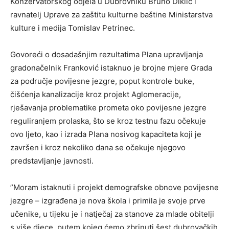
Konzervatorskog odjela u Dubrovniku Bruno Diklić i
ravnatelj Uprave za zaštitu kulturne baštine Ministarstva
kulture i medija Tomislav Petrinec.
Govoreći o dosadašnjim rezultatima Plana upravljanja
gradonačelnik Franković istaknuo je brojne mjere Grada
za područje povijesne jezgre, poput kontrole buke,
čišćenja kanalizacije kroz projekt Aglomeracije,
rješavanja problematike prometa oko povijesne jezgre
reguliranjem prolaska, što se kroz testnu fazu očekuje
ovo ljeto, kao i izrada Plana nosivog kapaciteta koji je
završen i kroz nekoliko dana se očekuje njegovo
predstavljanje javnosti.
”Moram istaknuti i projekt demografske obnove povijesne
jezgre – izgrađena je nova škola i primila je svoje prve
učenike, u tijeku je i natječaj za stanove za mlade obitelji
s više djece, putem kojeg ćemo zbrinuti šest dubrovačkih