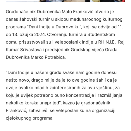
Gradonačelnik Dubrovnika Mato Franković otvorio je
danas šahovski turnir u sklopu međunarodnog kulturnog
programa “Dani Indije u Dubrovniku”, koji se odvija od 11.
do 13. ožujka 2024. Otvorenju turnira u Studentskom
domu prisustvovali su i veleposlanik Indije u RH NJ.E. Raj
Kumar Srivastava i predsjednik Gradskog vijeća Grada
Dubrovnika Marko Potrebica.
”Dani Indije u našem gradu svake nam godine donesu
nešto novo, drago mi je da je to ove godine šah i da je
ovdje ovoliko mladih zainteresiranih za ovu vještinu, za
koju je uvijek potrebno puno koncentracije i razmišljanja
nekoliko koraka unaprijed”, kazao je gradonačelnik
Franković, zahvalivši se veleposlaniku na organizaciji
cjelokupnog programa.