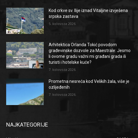
Kod crkve sv. Ilije iznad Vitaljine izvješena
srpska zastava
5. kolovoza 2026.
Arhitektica Orlanda Tokić povodom
građevinske dozvole za Maestrale: Jesmo
li ovome gradu važni mi građani grada ili
turisti i hotelske kuće?
7. kolovoza 2026.
Prometna nesreća kod Velikih žala, više je
ozlijeđenih
7. kolovoza 2026.
NAJKATEGORIJE