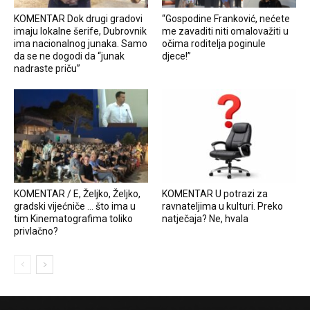
KOMENTAR Dok drugi gradovi
“Gospodine Franković, nećete
imaju lokalne šerife, Dubrovnik
me zavaditi niti omalovažiti u
ima nacionalnog junaka. Samo
očima roditelja poginule
da se ne dogodi da “junak
djece!”
nadraste priču”
KOMENTAR / E, Željko, Željko,
KOMENTAR U potrazi za
gradski vijećniče … što ima u
ravnateljima u kulturi. Preko
tim Kinematografima toliko
natječaja? Ne, hvala
privlačno?