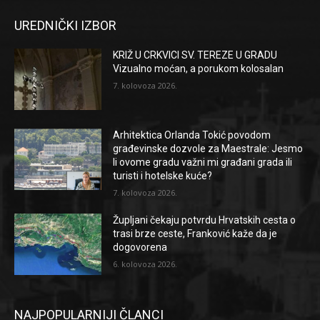
UREDNIČKI IZBOR
KRIŽ U CRKVICI SV. TEREZE U GRADU
Vizualno moćan, a porukom kolosalan
7. kolovoza 2026.
Arhitektica Orlanda Tokić povodom
građevinske dozvole za Maestrale: Jesmo
li ovome gradu važni mi građani grada ili
turisti i hotelske kuće?
7. kolovoza 2026.
Župljani čekaju potvrdu Hrvatskih cesta o
trasi brze ceste, Franković kaže da je
dogovorena
6. kolovoza 2026.
NAJPOPULARNIJI ČLANCI