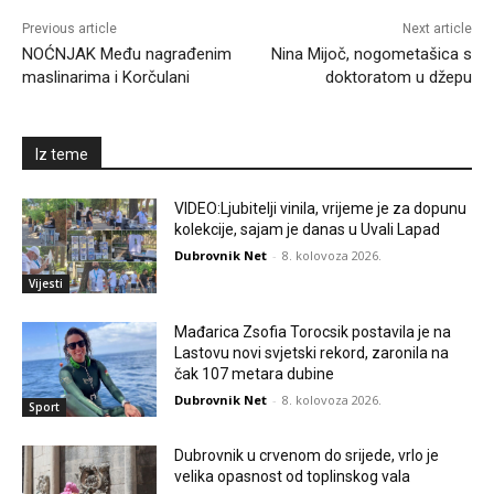
Previous article
Next article
NOĆNJAK Među nagrađenim
Nina Mijoč, nogometašica s
maslinarima i Korčulani
doktoratom u džepu
Iz teme
VIDEO:Ljubitelji vinila, vrijeme je za dopunu
kolekcije, sajam je danas u Uvali Lapad
Dubrovnik Net
-
8. kolovoza 2026.
Vijesti
Mađarica Zsofia Torocsik postavila je na
Lastovu novi svjetski rekord, zaronila na
čak 107 metara dubine
Dubrovnik Net
-
8. kolovoza 2026.
Sport
Dubrovnik u crvenom do srijede, vrlo je
velika opasnost od toplinskog vala