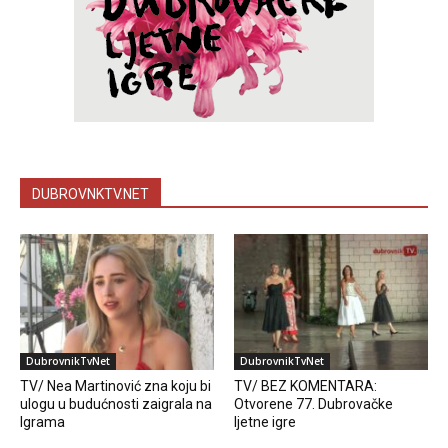
DUBROVNKTV.NET
DubrovnikTvNet
DubrovnikTvNet
TV/ Nea Martinović zna koju bi
TV/ BEZ KOMENTARA:
ulogu u budućnosti zaigrala na
Otvorene 77. Dubrovačke
Igrama
ljetne igre