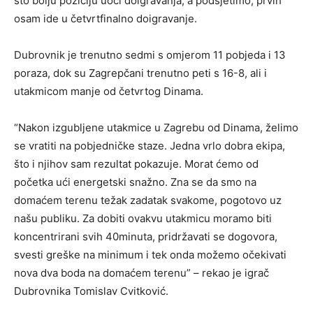
što bolju poziciju uoči doigravanja, a podsjetimo, prvih
osam ide u četvrtfinalno doigravanje.
Dubrovnik je trenutno sedmi s omjerom 11 pobjeda i 13
poraza, dok su Zagrepčani trenutno peti s 16-8, ali i
utakmicom manje od četvrtog Dinama.
“Nakon izgubljene utakmice u Zagrebu od Dinama, želimo
se vratiti na pobjedničke staze. Jedna vrlo dobra ekipa,
što i njihov sam rezultat pokazuje. Morat ćemo od
početka ući energetski snažno. Zna se da smo na
domaćem terenu težak zadatak svakome, pogotovo uz
našu publiku. Za dobiti ovakvu utakmicu moramo biti
koncentrirani svih 40minuta, pridržavati se dogovora,
svesti greške na minimum i tek onda možemo očekivati
nova dva boda na domaćem terenu” – rekao je igrač
Dubrovnika Tomislav Cvitković.