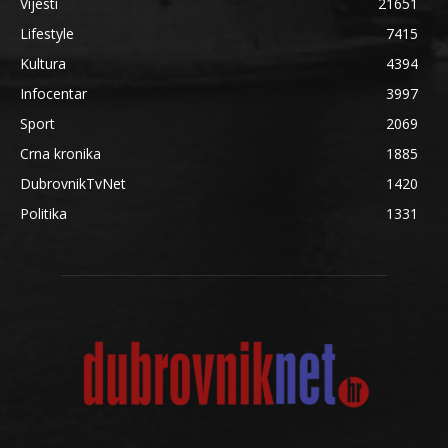
Vijesti
21651
Lifestyle
7415
Kultura
4394
Infocentar
3997
Sport
2069
Crna kronika
1885
DubrovnikTvNet
1420
Politika
1331