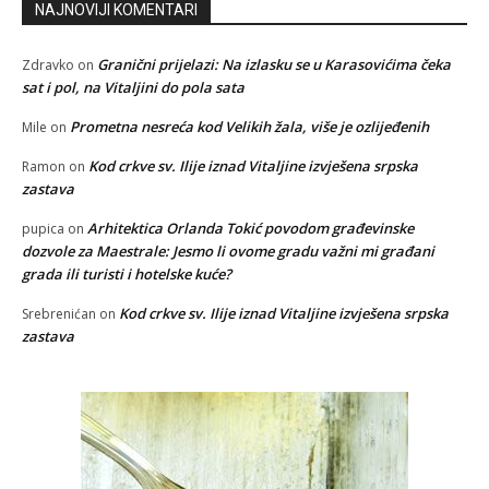
NAJNOVIJI KOMENTARI
Granični prijelazi: Na izlasku se u Karasovićima čeka
Zdravko
on
sat i pol, na Vitaljini do pola sata
Prometna nesreća kod Velikih žala, više je ozlijeđenih
Mile
on
Kod crkve sv. Ilije iznad Vitaljine izvješena srpska
Ramon
on
zastava
Arhitektica Orlanda Tokić povodom građevinske
pupica
on
dozvole za Maestrale: Jesmo li ovome gradu važni mi građani
grada ili turisti i hotelske kuće?
Kod crkve sv. Ilije iznad Vitaljine izvješena srpska
Srebrenićan
on
zastava