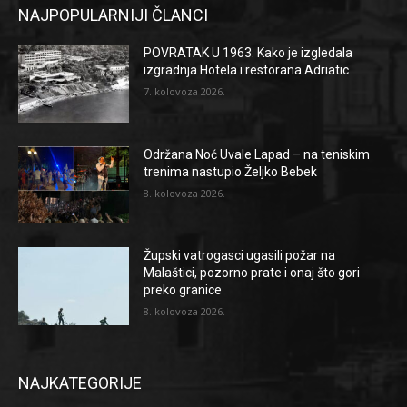
NAJPOPULARNIJI ČLANCI
POVRATAK U 1963. Kako je izgledala
izgradnja Hotela i restorana Adriatic
7. kolovoza 2026.
Održana Noć Uvale Lapad – na teniskim
trenima nastupio Željko Bebek
8. kolovoza 2026.
Župski vatrogasci ugasili požar na
Malaštici, pozorno prate i onaj što gori
preko granice
8. kolovoza 2026.
NAJKATEGORIJE