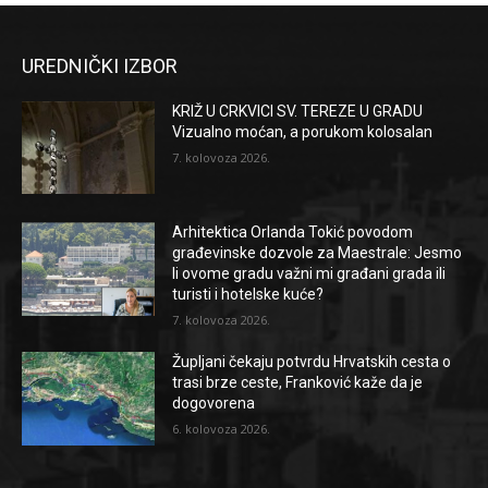
UREDNIČKI IZBOR
KRIŽ U CRKVICI SV. TEREZE U GRADU
Vizualno moćan, a porukom kolosalan
7. kolovoza 2026.
Arhitektica Orlanda Tokić povodom
građevinske dozvole za Maestrale: Jesmo
li ovome gradu važni mi građani grada ili
turisti i hotelske kuće?
7. kolovoza 2026.
Župljani čekaju potvrdu Hrvatskih cesta o
trasi brze ceste, Franković kaže da je
dogovorena
6. kolovoza 2026.