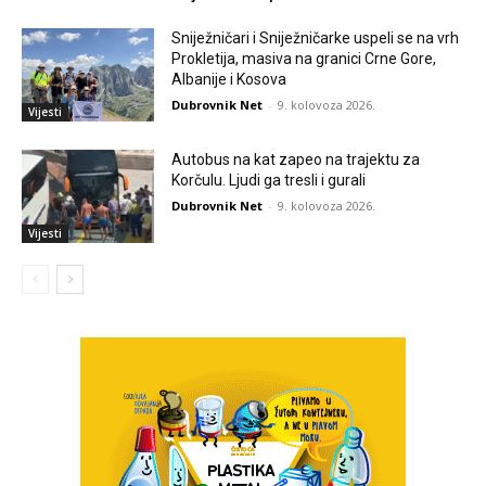
Sniježničari i Sniježničarke uspeli se na vrh
Prokletija, masiva na granici Crne Gore,
Albanije i Kosova
Dubrovnik Net
-
9. kolovoza 2026.
Vijesti
Autobus na kat zapeo na trajektu za
Korčulu. Ljudi ga tresli i gurali
Dubrovnik Net
-
9. kolovoza 2026.
Vijesti