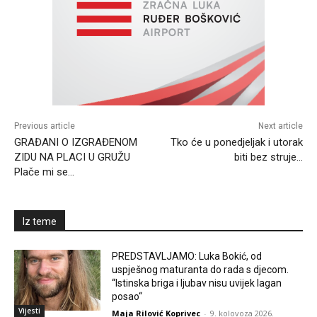
Previous article
Next article
GRAĐANI O IZGRAĐENOM
Tko će u ponedjeljak i utorak
ZIDU NA PLACI U GRUŽU
biti bez struje…
Plače mi se…
Iz teme
PREDSTAVLJAMO: Luka Bokić, od
uspješnog maturanta do rada s djecom.
“Istinska briga i ljubav nisu uvijek lagan
posao“
Vijesti
Maja Rilović Koprivec
-
9. kolovoza 2026.