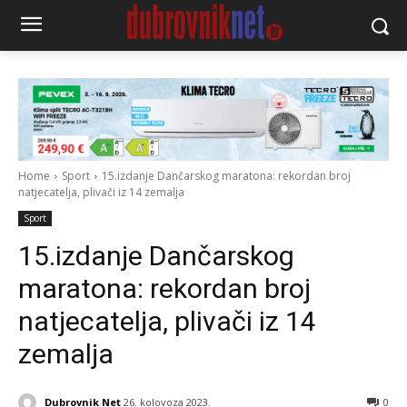
Home
Sport
15.izdanje Dančarskog maratona: rekordan broj
natjecatelja, plivači iz 14 zemalja
Sport
15.izdanje Dančarskog
maratona: rekordan broj
natjecatelja, plivači iz 14
zemalja
Dubrovnik Net
26. kolovoza 2023.
0