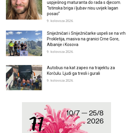
uspješnog maturanta do rada s djecom.
“Istinska briga i ljubav nisu uvijek lagan
posao“
9. kolovoza 2026.
Sniježničari i Sniježničarke uspeli se na vrh
Prokletija, masiva na granici Crne Gore,
Albanije i Kosova
9. kolovoza 2026.
Autobus na kat zapeo na trajektu za
Korčulu. Ljudi ga tresli i gurali
9. kolovoza 2026.