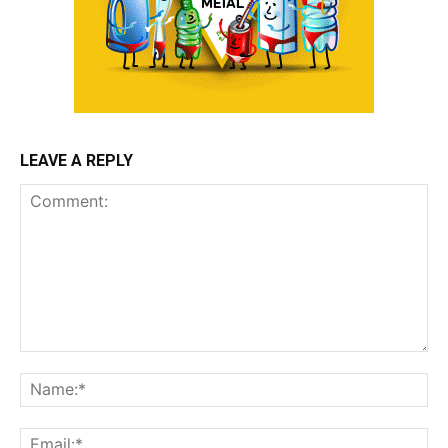
LEAVE A REPLY
Comment:
Na
Ema