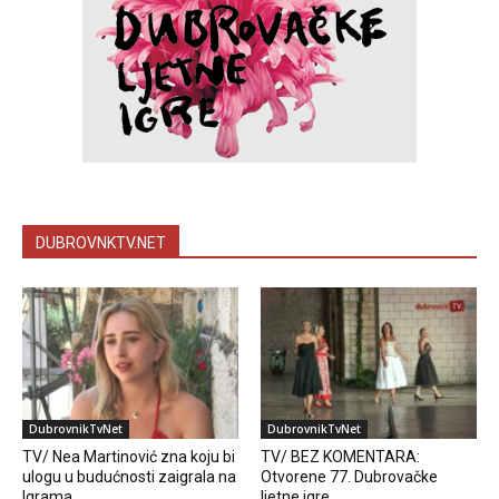
DUBROVNKTV.NET
DubrovnikTvNet
DubrovnikTvNet
TV/ Nea Martinović zna koju bi
TV/ BEZ KOMENTARA:
ulogu u budućnosti zaigrala na
Otvorene 77. Dubrovačke
Igrama
ljetne igre