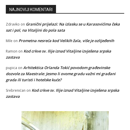
NAJNOVIJI KOMENTARI
Granični prijelazi: Na izlasku se u Karasovićima čeka
Zdravko
on
sat i pol, na Vitaljini do pola sata
Prometna nesreća kod Velikih žala, više je ozlijeđenih
Mile
on
Kod crkve sv. Ilije iznad Vitaljine izvješena srpska
Ramon
on
zastava
Arhitektica Orlanda Tokić povodom građevinske
pupica
on
dozvole za Maestrale: Jesmo li ovome gradu važni mi građani
grada ili turisti i hotelske kuće?
Kod crkve sv. Ilije iznad Vitaljine izvješena srpska
Srebrenićan
on
zastava