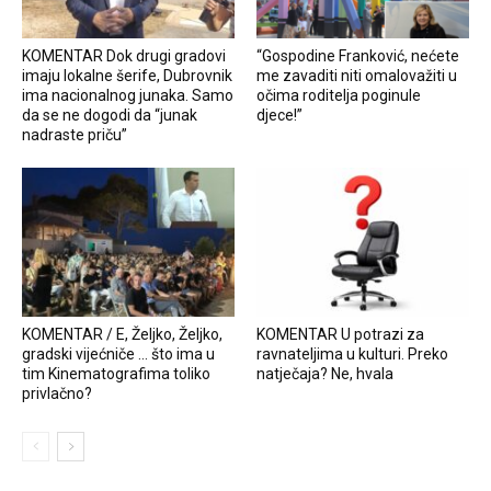
KOMENTAR Dok drugi gradovi
“Gospodine Franković, nećete
imaju lokalne šerife, Dubrovnik
me zavaditi niti omalovažiti u
ima nacionalnog junaka. Samo
očima roditelja poginule
da se ne dogodi da “junak
djece!”
nadraste priču”
KOMENTAR / E, Željko, Željko,
KOMENTAR U potrazi za
gradski vijećniče … što ima u
ravnateljima u kulturi. Preko
tim Kinematografima toliko
natječaja? Ne, hvala
privlačno?