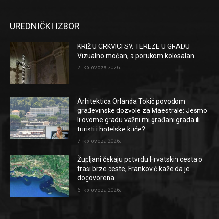
UREDNIČKI IZBOR
KRIŽ U CRKVICI SV. TEREZE U GRADU
Vizualno moćan, a porukom kolosalan
7. kolovoza 2026.
Arhitektica Orlanda Tokić povodom
građevinske dozvole za Maestrale: Jesmo
li ovome gradu važni mi građani grada ili
turisti i hotelske kuće?
7. kolovoza 2026.
Župljani čekaju potvrdu Hrvatskih cesta o
trasi brze ceste, Franković kaže da je
dogovorena
6. kolovoza 2026.