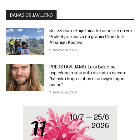
DANAS OBJAVLJENO
Sniježničari i Sniježničarke uspeli se na vrh
Prokletija, masiva na granici Crne Gore,
Albanije i Kosova
9. kolovoza 2026.
PREDSTAVLJAMO: Luka Bokić, od
uspješnog maturanta do rada s djecom.
“Istinska briga i ljubav nisu uvijek lagan
posao“
9. kolovoza 2026.