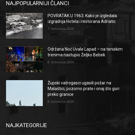
NAJPOPULARNIJI ČLANCI
POVRATAK U 1963. Kako je izgledala
izgradnja Hotela i restorana Adriatic
7. kolovoza 2026.
Održana Noć Uvale Lapad – na teniskim
trenima nastupio Željko Bebek
8. kolovoza 2026.
Župski vatrogasci ugasili požar na
Malaštici, pozorno prate i onaj što gori
preko granice
8. kolovoza 2026.
NAJKATEGORIJE