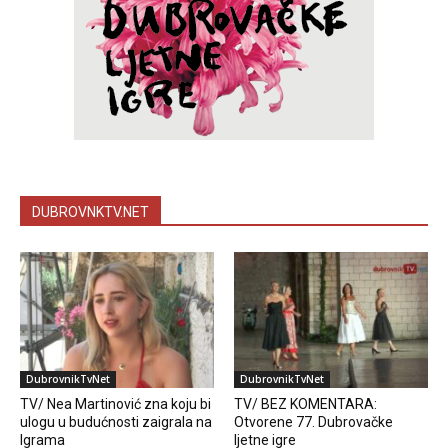
DUBROVNKTV.NET
DubrovnikTvNet
DubrovnikTvNet
TV/ Nea Martinović zna koju bi
TV/ BEZ KOMENTARA:
ulogu u budućnosti zaigrala na
Otvorene 77. Dubrovačke
Igrama
ljetne igre