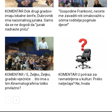
KOMENTAR Dok drugi gradovi
“Gospodine Franković, nećete
imaju lokalne šerife, Dubrovnik
me zavaditi niti omalovažiti u
ima nacionalnog junaka. Samo
očima roditelja poginule
da se ne dogodi da “junak
djece!”
nadraste priču”
KOMENTAR / E, Željko, Željko,
KOMENTAR U potrazi za
gradski vijećniče … što ima u
ravnateljima u kulturi. Preko
tim Kinematografima toliko
natječaja? Ne, hvala
privlačno?