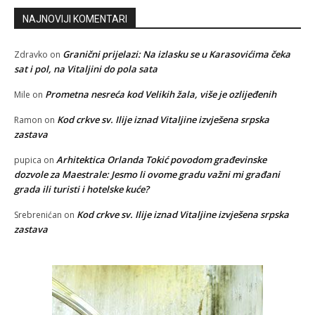
NAJNOVIJI KOMENTARI
Granični prijelazi: Na izlasku se u Karasovićima čeka
Zdravko
on
sat i pol, na Vitaljini do pola sata
Prometna nesreća kod Velikih žala, više je ozlijeđenih
Mile
on
Kod crkve sv. Ilije iznad Vitaljine izvješena srpska
Ramon
on
zastava
Arhitektica Orlanda Tokić povodom građevinske
pupica
on
dozvole za Maestrale: Jesmo li ovome gradu važni mi građani
grada ili turisti i hotelske kuće?
Kod crkve sv. Ilije iznad Vitaljine izvješena srpska
Srebrenićan
on
zastava