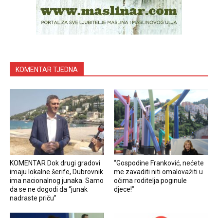
KOMENTAR TJEDNA
KOMENTAR Dok drugi gradovi
“Gospodine Franković, nećete
imaju lokalne šerife, Dubrovnik
me zavaditi niti omalovažiti u
ima nacionalnog junaka. Samo
očima roditelja poginule
da se ne dogodi da “junak
djece!”
nadraste priču”