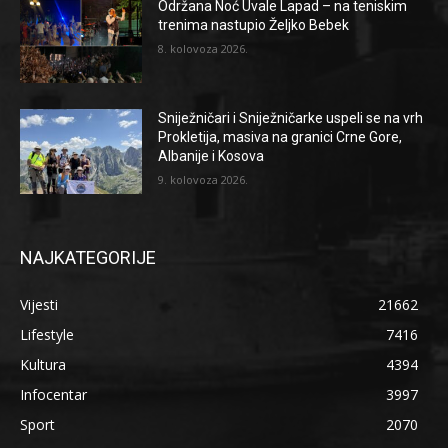
Održana Noć Uvale Lapad – na teniskim
trenima nastupio Željko Bebek
8. kolovoza 2026.
Sniježničari i Sniježničarke uspeli se na vrh
Prokletija, masiva na granici Crne Gore,
Albanije i Kosova
9. kolovoza 2026.
NAJKATEGORIJE
Vijesti
21662
Lifestyle
7416
Kultura
4394
Infocentar
3997
Sport
2070