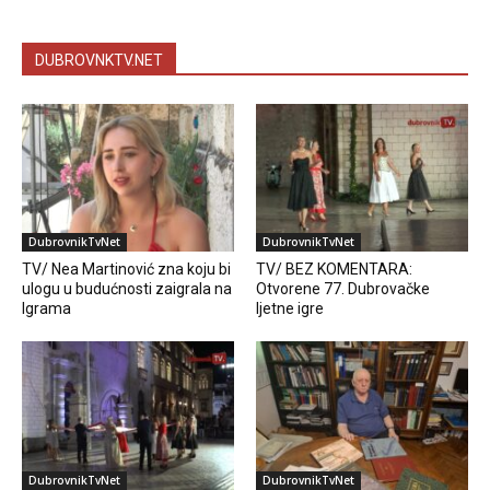
DUBROVNKTV.NET
DubrovnikTvNet
DubrovnikTvNet
TV/ Nea Martinović zna koju bi
TV/ BEZ KOMENTARA:
ulogu u budućnosti zaigrala na
Otvorene 77. Dubrovačke
Igrama
ljetne igre
DubrovnikTvNet
DubrovnikTvNet