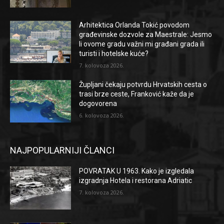
Arhitektica Orlanda Tokić povodom
građevinske dozvole za Maestrale: Jesmo
li ovome gradu važni mi građani grada ili
turisti i hotelske kuće?
7. kolovoza 2026.
Župljani čekaju potvrdu Hrvatskih cesta o
trasi brze ceste, Franković kaže da je
dogovorena
6. kolovoza 2026.
NAJPOPULARNIJI ČLANCI
POVRATAK U 1963. Kako je izgledala
izgradnja Hotela i restorana Adriatic
7. kolovoza 2026.