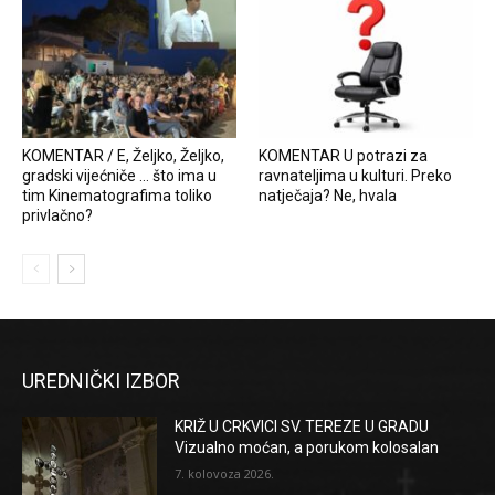
KOMENTAR / E, Željko, Željko,
KOMENTAR U potrazi za
gradski vijećniče … što ima u
ravnateljima u kulturi. Preko
tim Kinematografima toliko
natječaja? Ne, hvala
privlačno?
UREDNIČKI IZBOR
KRIŽ U CRKVICI SV. TEREZE U GRADU
Vizualno moćan, a porukom kolosalan
7. kolovoza 2026.