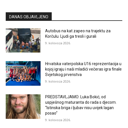
DANAS OBJAVLJENO
Autobus na kat zapeo na trajektu za
Korčulu. Ljudi ga tresli i gurali
9. kolovoza 2026.
Hrvatska vaterpolska U16 reprezentacija u
kojoj igraju i naši mladići večeras igra finale
Svjetskog prvenstva
9. kolovoza 2026.
PREDSTAVLJAMO: Luka Bokić, od
uspješnog maturanta do rada s djecom.
“Istinska briga i ljubav nisu uvijek lagan
posao“
9. kolovoza 2026.