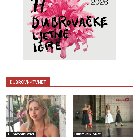
DUBROVNKTV.NET
DubrovnikTvNet
DubrovnikTvNet