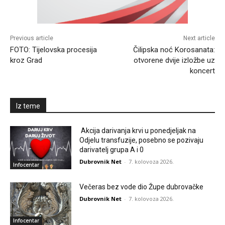
Previous article
Next article
FOTO: Tijelovska procesija
Čilipska noć Korosanata:
kroz Grad
otvorene dvije izložbe uz
koncert
Iz teme
Akcija darivanja krvi u ponedjeljak na
Odjelu transfuzije, posebno se pozivaju
darivatelj grupa A i 0
Dubrovnik Net
-
7. kolovoza 2026.
Infocentar
Večeras bez vode dio Župe dubrovačke
Dubrovnik Net
-
7. kolovoza 2026.
Infocentar