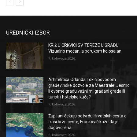
UREDNIČKI IZBOR
KRIŽ U CRKVICI SV. TEREZE U GRADU
Vizualno moćan, a porukom kolosalan
7. kolovoza 2026.
Arhitektica Orlanda Tokić povodom
građevinske dozvole za Maestrale: Jesmo
li ovome gradu važni mi građani grada ili
turisti i hotelske kuće?
7. kolovoza 2026.
Župljani čekaju potvrdu Hrvatskih cesta o
trasi brze ceste, Franković kaže da je
dogovorena
6. kolovoza 2026.