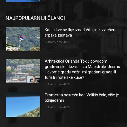
NAJPOPULARNIJI ČLANCI
Kod crkve sv. Ilije iznad Vitaljine izvješena
srpska zastava
5. kolovoza 2026.
Arhitektica Orlanda Tokić povodom
građevinske dozvole za Maestrale: Jesmo
li ovome gradu važni mi građani grada ili
turisti i hotelske kuće?
7. kolovoza 2026.
Prometna nesreća kod Velikih žala, više je
ozlijeđenih
7. kolovoza 2026.