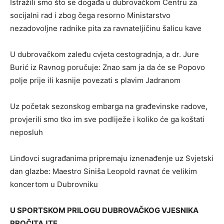
Istražili smo što se događa u dubrovačkom Centru za
socijalni rad i zbog čega resorno Ministarstvo
nezadovoljne radnike pita za ravnateljičinu šalicu kave
U dubrovačkom zaleđu cvjeta cestogradnja, a dr. Jure
Burić iz Ravnog poručuje: Znao sam ja da će se Popovo
polje prije ili kasnije povezati s plavim Jadranom
Uz početak sezonskog embarga na građevinske radove,
provjerili smo tko im sve podliježe i koliko će ga koštati
neposluh
Linđovci sugrađanima pripremaju iznenađenje uz Svjetski
dan glazbe: Maestro Siniša Leopold ravnat će velikim
koncertom u Dubrovniku
U SPORTSKOM PRILOGU DUBROVAČKOG VJESNIKA
PROČITAJTE