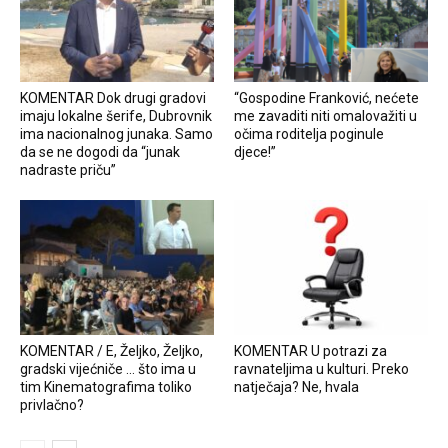
KOMENTAR Dok drugi gradovi
“Gospodine Franković, nećete
imaju lokalne šerife, Dubrovnik
me zavaditi niti omalovažiti u
ima nacionalnog junaka. Samo
očima roditelja poginule
da se ne dogodi da “junak
djece!”
nadraste priču”
KOMENTAR / E, Željko, Željko,
KOMENTAR U potrazi za
gradski vijećniče … što ima u
ravnateljima u kulturi. Preko
tim Kinematografima toliko
natječaja? Ne, hvala
privlačno?