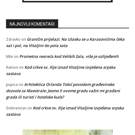
NAJNOVIJI KOMENTARI
Granični prijelazi: Na izlasku se u Karasovićima čeka
Zdravko
on
sat i pol, na Vitaljini do pola sata
Prometna nesreća kod Velikih žala, više je ozlijeđenih
Mile
on
Kod crkve sv. Ilije iznad Vitaljine izvješena srpska
Ramon
on
zastava
Arhitektica Orlanda Tokić povodom građevinske
pupica
on
dozvole za Maestrale: Jesmo li ovome gradu važni mi građani
grada ili turisti i hotelske kuće?
Kod crkve sv. Ilije iznad Vitaljine izvješena srpska
Srebrenićan
on
zastava