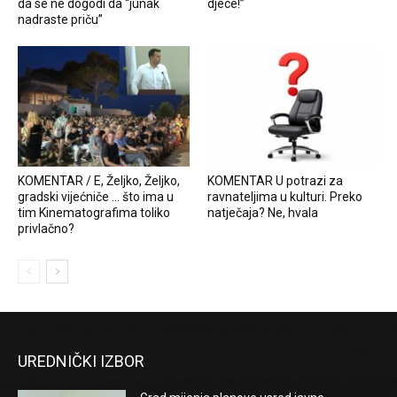
da se ne dogodi da “junak
djece!”
nadraste priču”
KOMENTAR / E, Željko, Željko,
KOMENTAR U potrazi za
gradski vijećniče … što ima u
ravnateljima u kulturi. Preko
tim Kinematografima toliko
natječaja? Ne, hvala
privlačno?
UREDNIČKI IZBOR