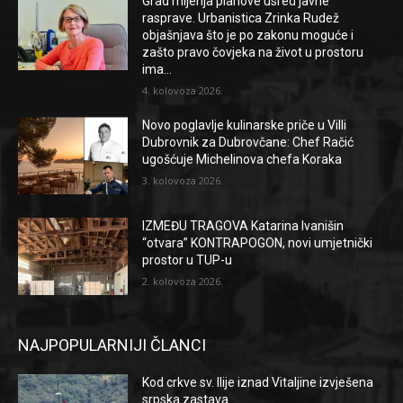
Grad mijenja planove usred javne
rasprave. Urbanistica Zrinka Rudež
objašnjava što je po zakonu moguće i
zašto pravo čovjeka na život u prostoru
ima...
4. kolovoza 2026.
Novo poglavlje kulinarske priče u Villi
Dubrovnik za Dubrovčane: Chef Račić
ugošćuje Michelinova chefa Koraka
3. kolovoza 2026.
IZMEĐU TRAGOVA Katarina Ivanišin
“otvara” KONTRAPOGON, novi umjetnički
prostor u TUP-u
2. kolovoza 2026.
NAJPOPULARNIJI ČLANCI
Kod crkve sv. Ilije iznad Vitaljine izvješena
srpska zastava