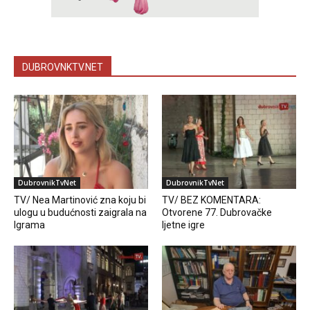
DUBROVNKTV.NET
DubrovnikTvNet
DubrovnikTvNet
TV/ Nea Martinović zna koju bi
TV/ BEZ KOMENTARA:
ulogu u budućnosti zaigrala na
Otvorene 77. Dubrovačke
Igrama
ljetne igre