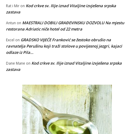
Kod crkve sv. Ilije iznad Vitaljine izvješena srpska
Rat i Mir
on
zastava
MAESTRALI DOBILI GRAĐEVINSKU DOZVOLU Na mjestu
Antun
on
restorana Adriatic niče hotel od 22 metra
GRADSKO VIJEĆE Franković se žestoko obrušio na
Excel
on
ravnatelja Perušinu koji traži stolove u povijesnoj jezgri, kajaci
odlaze iz Pila…
Kod crkve sv. Ilije iznad Vitaljine izvješena srpska
Dane Mane
on
zastava