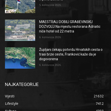
5. kolovoza 2026.
MAESTRALI DOBILI GRAĐEVINSKU
DOZVOLU Na mjestu restorana Adriatic
niče hotel od 22 metra
6. kolovoza 2026.
Župljani čekaju potvrdu Hrvatskih cesta o
trasi brze ceste, Franković kaže da je
dogovorena
6. kolovoza 2026.
NAJKATEGORIJE
Vijesti
21632
Lifestyle
7412
Kultura
4393