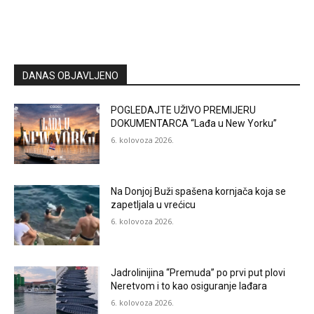
DANAS OBJAVLJENO
POGLEDAJTE UŽIVO PREMIJERU
DOKUMENTARCA “Lađa u New Yorku”
6. kolovoza 2026.
Na Donjoj Buži spašena kornjača koja se
zapetljala u vrećicu
6. kolovoza 2026.
Jadrolinijina “Premuda” po prvi put plovi
Neretvom i to kao osiguranje lađara
6. kolovoza 2026.