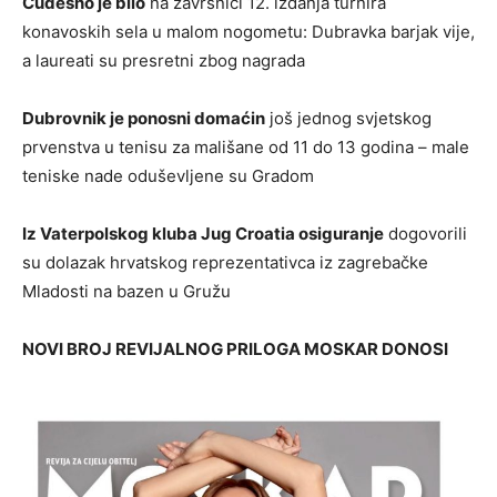
Čudesno je bilo
na završnici 12. izdanja turnira
konavoskih sela u malom nogometu: Dubravka barjak vije,
a laureati su presretni zbog nagrada
Dubrovnik je ponosni domaćin
još jednog svjetskog
prvenstva u tenisu za mališane od 11 do 13 godina – male
teniske nade oduševljene su Gradom
Iz Vaterpolskog kluba Jug Croatia osiguranje
dogovorili
su dolazak hrvatskog reprezentativca iz zagrebačke
Mladosti na bazen u Gružu
NOVI BROJ REVIJALNOG PRILOGA MOSKAR DONOSI