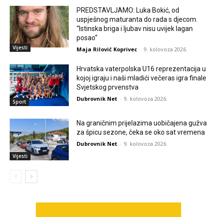
PREDSTAVLJAMO: Luka Bokić, od
uspješnog maturanta do rada s djecom.
“Istinska briga i ljubav nisu uvijek lagan
posao“
Vijesti
Maja Rilović Koprivec
-
9. kolovoza 2026.
Hrvatska vaterpolska U16 reprezentacija u
kojoj igraju i naši mladići večeras igra finale
Svjetskog prvenstva
Dubrovnik Net
-
9. kolovoza 2026.
Sport
Na graničnim prijelazima uobičajena gužva
za špicu sezone, čeka se oko sat vremena
Dubrovnik Net
-
9. kolovoza 2026.
Vijesti