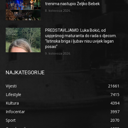
trenima nastupio Željko Bebek
8. kolovoza 2026.
PREDSTAVLJAMO: Luka Bokić, od
uspješnog maturanta do rada s djecom.
“Istinska briga i ljubav nisu uvijek lagan
posao“
9. kolovoza 2026.
NAJKATEGORIJE
Vijesti
21661
Lifestyle
7415
Kultura
4394
Infocentar
3997
Sport
2070