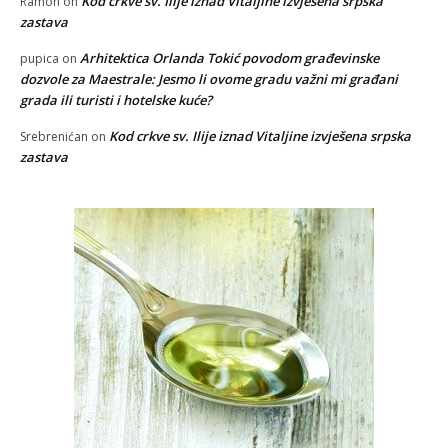
Kod crkve sv. Ilije iznad Vitaljine izvješena srpska
Ramon
on
zastava
Arhitektica Orlanda Tokić povodom građevinske
pupica
on
dozvole za Maestrale: Jesmo li ovome gradu važni mi građani
grada ili turisti i hotelske kuće?
Kod crkve sv. Ilije iznad Vitaljine izvješena srpska
Srebrenićan
on
zastava