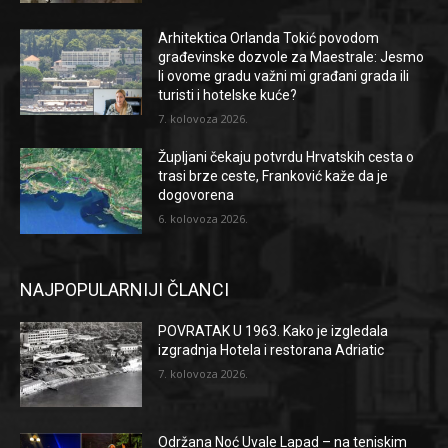
Arhitektica Orlanda Tokić povodom
građevinske dozvole za Maestrale: Jesmo
li ovome gradu važni mi građani grada ili
turisti i hotelske kuće?
7. kolovoza 2026.
Župljani čekaju potvrdu Hrvatskih cesta o
trasi brze ceste, Franković kaže da je
dogovorena
6. kolovoza 2026.
NAJPOPULARNIJI ČLANCI
POVRATAK U 1963. Kako je izgledala
izgradnja Hotela i restorana Adriatic
7. kolovoza 2026.
Održana Noć Uvale Lapad – na teniskim