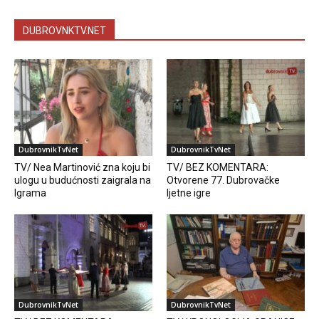
DUBROVNKTV.NET
DubrovnikTvNet
DubrovnikTvNet
TV/ Nea Martinović zna koju bi
TV/ BEZ KOMENTARA:
ulogu u budućnosti zaigrala na
Otvorene 77. Dubrovačke
Igrama
ljetne igre
DubrovnikTvNet
DubrovnikTvNet