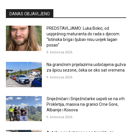
DANAS OBJAVLJENO
PREDSTAVLJAMO: Luka Bokić, od
uspješnog maturanta do rada s djecom.
“Istinska briga i ljubav nisu uvijek lagan
posao“
9. kolovoza 2026.
Na graničnim prijelazima uobičajena gužva
za špicu sezone, čeka se oko sat vremena
9. kolovoza 2026.
Sniježničari i Sniježničarke uspeli se na vrh
Prokletija, masiva na granici Crne Gore,
Albanije i Kosova
9. kolovoza 2026.