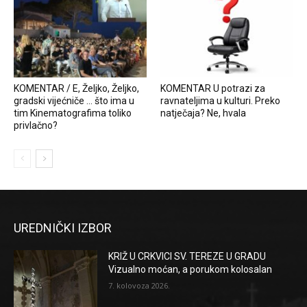
KOMENTAR / E, Željko, Željko,
KOMENTAR U potrazi za
gradski vijećniče … što ima u
ravnateljima u kulturi. Preko
tim Kinematografima toliko
natječaja? Ne, hvala
privlačno?
UREDNIČKI IZBOR
KRIŽ U CRKVICI SV. TEREZE U GRADU
Vizualno moćan, a porukom kolosalan
7. kolovoza 2026.