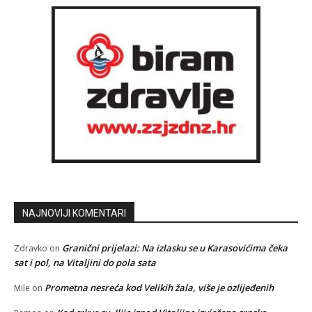
NAJNOVIJI KOMENTARI
Granični prijelazi: Na izlasku se u Karasovićima čeka
Zdravko
on
sat i pol, na Vitaljini do pola sata
Prometna nesreća kod Velikih žala, više je ozlijeđenih
Mile
on