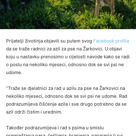
Prijatelji životinja objavili su putem svog
Facebook profila
da se traže radnici za azil za pse na Žarkovici. U objavi
koju u nastavku prenosimo u cijelosti navode kako se radi
o poslu na nekoliko mjeseci, odnosno dok se svi psi ne
udome.
“Traže se djelatnici za rad u azilu za pse na Žarkovici na
nekoliko mjeseci, odnosno dok se svi psi ne udome. Rad
podrazumijeva čišćenje azila i sve drugo potrebno da se
azil održi čistim i urednim.
Također podrazumijeva i rad s psima u smislu
premještanja pasa, češljanja, hranjenja, napajanja (i svi