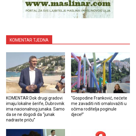
KOMENTAR TJEDNA
KOMENTAR Dok drugi gradovi
“Gospodine Franković, nećete
imaju lokalne šerife, Dubrovnik
me zavaditi niti omalovažiti u
ima nacionalnog junaka. Samo
očima roditelja poginule
da se ne dogodi da “junak
djece!”
nadraste priču”