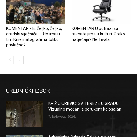
KOMENTAR / E, Željko, Željko,
KOMENTAR U potrazi za
gradski vijećniče … što ima u
ravnateljima u kulturi. Preko
tim Kinematografima toliko
natječaja? Ne, hvala
privlačno?
UREDNIČKI IZBOR
KRIŽ U CRKVICI SV. TEREZE U GRADU
Vizualno moćan, a porukom kolosalan
7. kolovoza 2026.