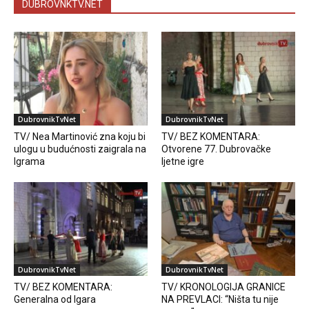
DUBROVNKTV.NET
DubrovnikTvNet
DubrovnikTvNet
TV/ Nea Martinović zna koju bi
TV/ BEZ KOMENTARA:
ulogu u budućnosti zaigrala na
Otvorene 77. Dubrovačke
Igrama
ljetne igre
DubrovnikTvNet
DubrovnikTvNet
TV/ BEZ KOMENTARA:
TV/ KRONOLOGIJA GRANICE
Generalna od Igara
NA PREVLACI: “Ništa tu nije