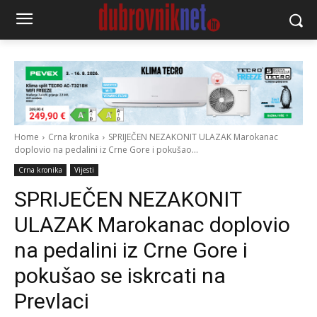
Home
Crna kronika
SPRIJEČEN NEZAKONIT ULAZAK Marokanac
doplovio na pedalini iz Crne Gore i pokušao...
Crna kronika
Vijesti
SPRIJEČEN NEZAKONIT
ULAZAK Marokanac doplovio
na pedalini iz Crne Gore i
pokušao se iskrcati na
Prevlaci