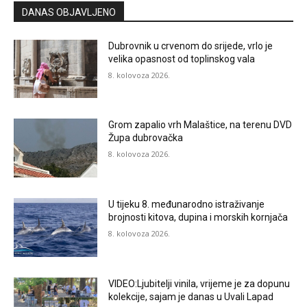
DANAS OBJAVLJENO
Dubrovnik u crvenom do srijede, vrlo je
velika opasnost od toplinskog vala
8. kolovoza 2026.
Grom zapalio vrh Malaštice, na terenu DVD
Župa dubrovačka
8. kolovoza 2026.
U tijeku 8. međunarodno istraživanje
brojnosti kitova, dupina i morskih kornjača
8. kolovoza 2026.
VIDEO:Ljubitelji vinila, vrijeme je za dopunu
kolekcije, sajam je danas u Uvali Lapad