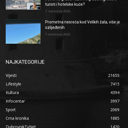
turisti i hotelske kuće?
7. kolovoza 2026.
Prometna nesreća kod Velikih žala, više je
ozlijeđenih
7. kolovoza 2026.
NAJKATEGORIJE
Vijesti
21655
Lifestyle
7415
Kultura
4394
Infocentar
3997
Sport
2069
Crna kronika
1885
DubrovnikTvNet
1420