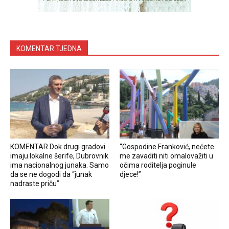
KOMENTAR TJEDNA
KOMENTAR Dok drugi gradovi
“Gospodine Franković, nećete
imaju lokalne šerife, Dubrovnik
me zavaditi niti omalovažiti u
ima nacionalnog junaka. Samo
očima roditelja poginule
da se ne dogodi da “junak
djece!”
nadraste priču”