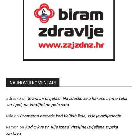
NAJNOVIJI KOMENTARI
Granični prijelazi: Na izlasku se u Karasovićima čeka
Zdravko
on
sat i pol, na Vitaljini do pola sata
Prometna nesreća kod Velikih žala, više je ozlijeđenih
Mile
on
Kod crkve sv. Ilije iznad Vitaljine izvješena srpska
Ramon
on
zastava