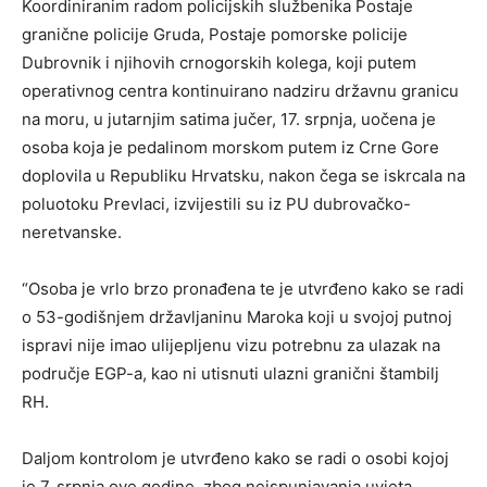
Koordiniranim radom policijskih službenika Postaje
granične policije Gruda, Postaje pomorske policije
Dubrovnik i njihovih crnogorskih kolega, koji putem
operativnog centra kontinuirano nadziru državnu granicu
na moru, u jutarnjim satima jučer, 17. srpnja, uočena je
osoba koja je pedalinom morskom putem iz Crne Gore
doplovila u Republiku Hrvatsku, nakon čega se iskrcala na
poluotoku Prevlaci, izvijestili su iz PU dubrovačko-
neretvanske.
“Osoba je vrlo brzo pronađena te je utvrđeno kako se radi
o 53-godišnjem državljaninu Maroka koji u svojoj putnoj
ispravi nije imao ulijepljenu vizu potrebnu za ulazak na
područje EGP-a, kao ni utisnuti ulazni granični štambilj
RH.
Daljom kontrolom je utvrđeno kako se radi o osobi kojoj
je 7. srpnja ove godine, zbog neispunjavanja uvjeta,