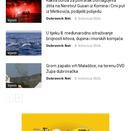
Kakva borba za povratak Domagojeva
štita na Neretvu! Gusari iz Komina i Crni put
iz Metkovića, podijelili pobjedu
Dubrovnik Net
-
8. kolovoza 2026.
Vijesti
U tijeku 8. međunarodno istraživanje
brojnosti kitova, dupina i morskih kornjača
Dubrovnik Net
-
8. kolovoza 2026.
Vijesti
Grom zapalio vrh Malaštice, na terenu DVD
Župa dubrovačka
Dubrovnik Net
-
8. kolovoza 2026.
Vijesti