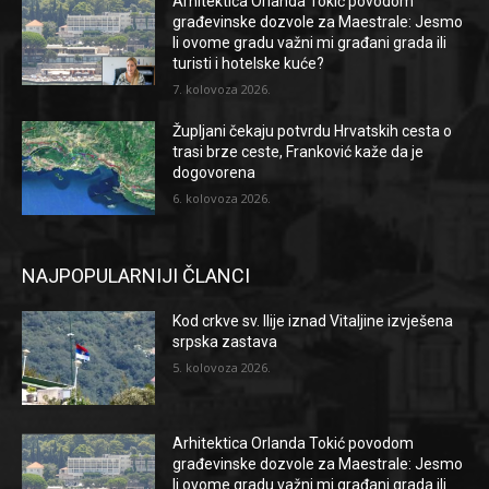
Arhitektica Orlanda Tokić povodom
građevinske dozvole za Maestrale: Jesmo
li ovome gradu važni mi građani grada ili
turisti i hotelske kuće?
7. kolovoza 2026.
Župljani čekaju potvrdu Hrvatskih cesta o
trasi brze ceste, Franković kaže da je
dogovorena
6. kolovoza 2026.
NAJPOPULARNIJI ČLANCI
Kod crkve sv. Ilije iznad Vitaljine izvješena
srpska zastava
5. kolovoza 2026.
Arhitektica Orlanda Tokić povodom
građevinske dozvole za Maestrale: Jesmo
li ovome gradu važni mi građani grada ili