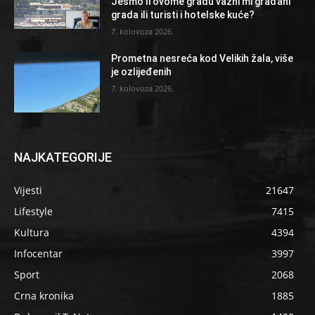
Jesmo li ovome gradu važni mi građani
grada ili turisti i hotelske kuće?
7. kolovoza 2026.
Prometna nesreća kod Velikih žala, više
je ozlijeđenih
7. kolovoza 2026.
NAJKATEGORIJE
Vijesti
21647
Lifestyle
7415
Kultura
4394
Infocentar
3997
Sport
2068
Crna kronika
1885