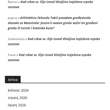
Kod crkve sv. Ilije iznad Vitaljine izvješena srpska
Ramon
o
zastava
Arhitektica Orlanda Tokić povodom građevinske
pupica
o
dozvole za Maestrale: Jesmo li ovome gradu važni mi građani
grada ili turisti i hotelske kuće?
Kod crkve sv. Ilije iznad Vitaljine izvješena srpska
Srebrenićan
o
zastava
Kod crkve sv. Ilije iznad Vitaljine izvješena srpska
Frane
o
zastava
Arhiva
kolovoz 2026
srpanj 2026
lipanj 2026