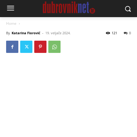
Home
By
Katarina Fiorović
-
19. veljače 2024.
121
0