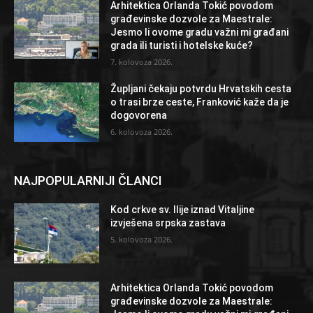
Arhitektica Orlanda Tokić povodom
građevinske dozvole za Maestrale:
Jesmo li ovome gradu važni mi građani
grada ili turisti i hotelske kuće?
7. kolovoza 2026.
Župljani čekaju potvrdu Hrvatskih cesta
o trasi brze ceste, Franković kaže da je
dogovorena
6. kolovoza 2026.
NAJPOPULARNIJI ČLANCI
Kod crkve sv. Ilije iznad Vitaljine
izvješena srpska zastava
5. kolovoza 2026.
Arhitektica Orlanda Tokić povodom
građevinske dozvole za Maestrale: