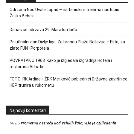
Održana Noć Uvale Lapad – na teniskim trenima nastupio
Željko Bebek
Danas se održava 29. Maraton lađa
Polufinalni dan Divlje lige: Za broncu Plaža Bellevue – Elita, za
zlato FUN i Porporela
POVRATAK U 1963. Kako je izgledala izgradnja Hotela i
restorana Adriatic
FOTO: RK Ardiaei i ŽRK Metković pobjednici Državne završnice
HEP trunira u rukometu
Najnoviji komentari
Prometna nesreća kod Velikih žala, više je ozlijeđenih
Mile
o