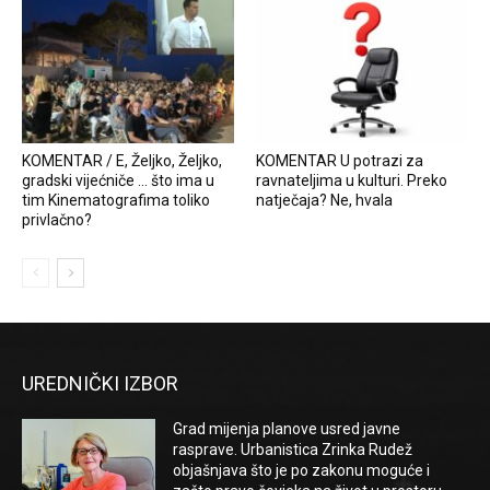
KOMENTAR / E, Željko, Željko,
KOMENTAR U potrazi za
gradski vijećniče … što ima u
ravnateljima u kulturi. Preko
tim Kinematografima toliko
natječaja? Ne, hvala
privlačno?
UREDNIČKI IZBOR
Grad mijenja planove usred javne
rasprave. Urbanistica Zrinka Rudež
objašnjava što je po zakonu moguće i