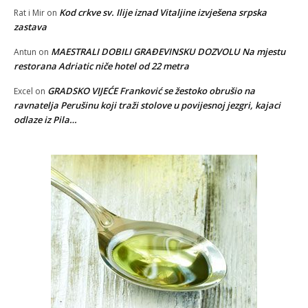
Kod crkve sv. Ilije iznad Vitaljine izvješena srpska
Rat i Mir
on
zastava
MAESTRALI DOBILI GRAĐEVINSKU DOZVOLU Na mjestu
Antun
on
restorana Adriatic niče hotel od 22 metra
GRADSKO VIJEĆE Franković se žestoko obrušio na
Excel
on
ravnatelja Perušinu koji traži stolove u povijesnoj jezgri, kajaci
odlaze iz Pila…