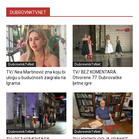
DUBROVNKTV.NET
DubrovnikTvNet
DubrovnikTvNet
TV/ Nea Martinović zna koju bi
TV/ BEZ KOMENTARA:
ulogu u budućnosti zaigrala na
Otvorene 77. Dubrovačke
Igrama
ljetne igre
DubrovnikTvNet
DubrovnikTvNet