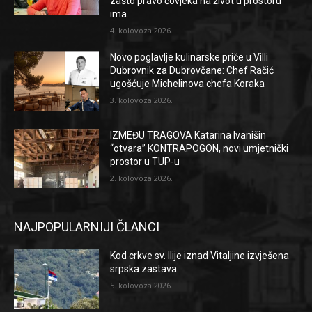
zašto pravo čovjeka na život u prostoru
ima...
4. kolovoza 2026.
Novo poglavlje kulinarske priče u Villi
Dubrovnik za Dubrovčane: Chef Račić
ugošćuje Michelinova chefa Koraka
3. kolovoza 2026.
IZMEĐU TRAGOVA Katarina Ivanišin
“otvara” KONTRAPOGON, novi umjetnički
prostor u TUP-u
2. kolovoza 2026.
NAJPOPULARNIJI ČLANCI
Kod crkve sv. Ilije iznad Vitaljine izvješena
srpska zastava
5. kolovoza 2026.