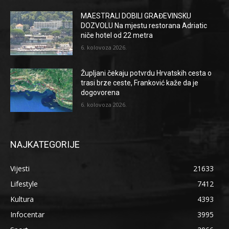
MAESTRALI DOBILI GRAĐEVINSKU
DOZVOLU Na mjestu restorana Adriatic
niče hotel od 22 metra
6. kolovoza 2026.
Župljani čekaju potvrdu Hrvatskih cesta o
trasi brze ceste, Franković kaže da je
dogovorena
6. kolovoza 2026.
NAJKATEGORIJE
Vijesti
21633
Lifestyle
7412
Kultura
4393
Infocentar
3995