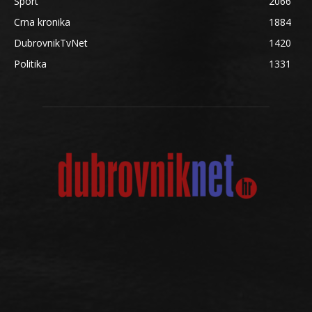
Sport
2066
Crna kronika
1884
DubrovnikTvNet
1420
Politika
1331