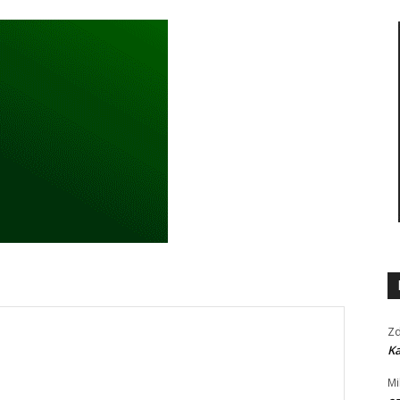
Zd
Ka
Mi