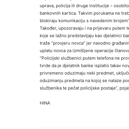
uprava, policija ili druge institucije – osobi
bankovnih kartica. Takvim porukama ne treb
blokiraju komunikaciju s navedenim brojem”, 
Također, upozoravaju i na prijevaru putem t
koje se lažno predstavljaju kao djelatnici bana
traže “provjeru novca” jer navodno građanin 
uplatu novca za izmišljene operacije članova 
“Policijski službenici putem telefona ne pro
tvrde da je djelatnik banke isplatio takav no
privremeno oduzimaju neki predmet, uključu
oduzimanju predmeta na kojoj se nalaze podac
službenika te pečat policijske postaje”, poja
HINA