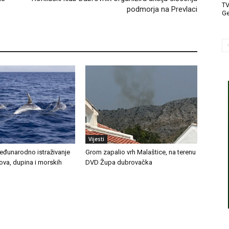
T
podmorja na Prevlaci
Ge
Vijesti
međunarodno istraživanje
Grom zapalio vrh Malaštice, na terenu
tova, dupina i morskih
DVD Župa dubrovačka