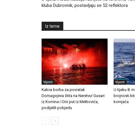
kluba Dubrovnik, postavljaju se 52 reflektora
Iz teme
Vijesti
Vijesti
Kakva borba za povratak
U tijeku 8. 
Domagojeva štita na Neretvu! Gusari
brojnosti ki
iz Komina i Crni put iz Metkovića,
kornjača
podijelili pobjedu