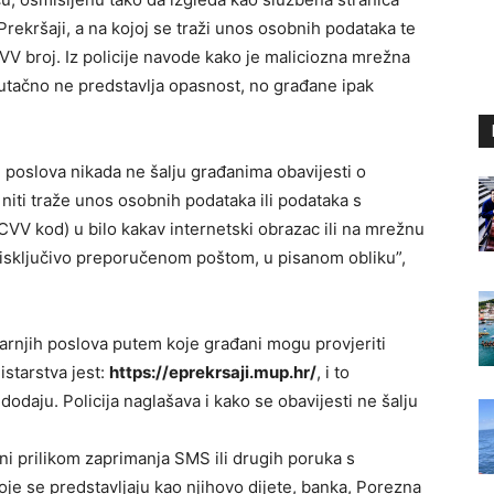
Prekršaji, a na kojoj se traži unos osobnih podataka te
VV broj. Iz policije navode kako je maliciozna mrežna
utačno ne predstavlja opasnost, no građane ipak
ih poslova nikada ne šalju građanima obavijesti o
iti traže unos osobnih podataka ili podataka s
 CVV kod) u bilo kakav internetski obrazac ili na mrežnu
e isključivo preporučenom poštom, u pisanom obliku”,
arnjih poslova putem koje građani mogu provjeriti
istarstva jest:
https://eprekrsaji.mup.hr/
, i to
dodaju. Policija naglašava i kako se obavijesti ne šalju
 prilikom zaprimanja SMS ili drugih poruka s
je se predstavljaju kao njihovo dijete, banka, Porezna