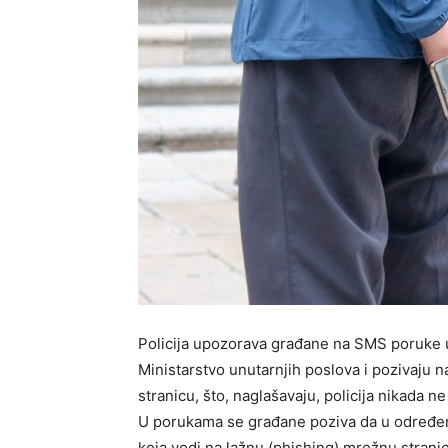
Policija upozorava građane na SMS poruke u 
Ministarstvo unutarnjih poslova i pozivaju 
stranicu, što, naglašavaju, policija nikada 
U porukama se građane poziva da u određe
koja vodi na lažnu (phishing) mrežnu strani