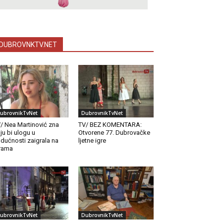
DUBROVNKTV.NET
ubrovnikTvNet
DubrovnikTvNet
/ Nea Martinović zna
TV/ BEZ KOMENTARA:
ju bi ulogu u
Otvorene 77. Dubrovačke
dućnosti zaigrala na
ljetne igre
rama
ubrovnikTvNet
DubrovnikTvNet