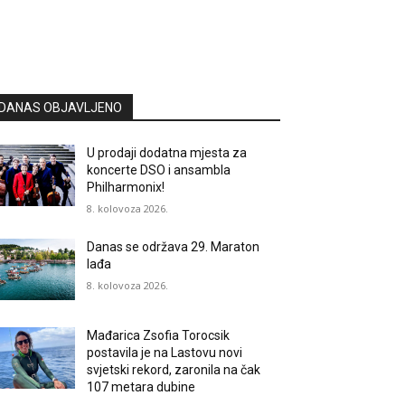
DANAS OBJAVLJENO
U prodaji dodatna mjesta za
koncerte DSO i ansambla
Philharmonix!
8. kolovoza 2026.
Danas se održava 29. Maraton
lađa
8. kolovoza 2026.
Mađarica Zsofia Torocsik
postavila je na Lastovu novi
svjetski rekord, zaronila na čak
107 metara dubine