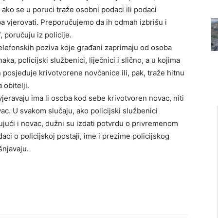
to ako se u poruci traže osobni podaci ili podaci
a vjerovati. Preporučujemo da ih odmah izbrišu i
poručuju iz policije.
elefonskih poziva koje građani zaprimaju od osoba
ka, policijski službenici, liječnici i slično, a u kojima
posjeduje krivotvorene novčanice ili, pak, traže hitnu
obitelji.
vjeravaju ima li osoba kod sebe krivotvoren novac, niti
vac. U svakom slučaju, ako policijski službenici
jući i novac, dužni su izdati potvrdu o privremenom
i o policijskoj postaji, ime i prezime policijskog
šnjavaju.