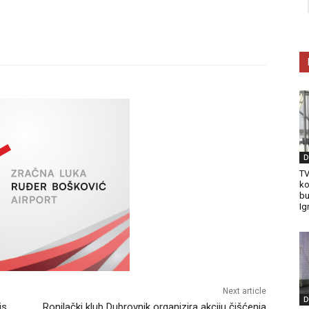
D
TV
ko
bu
Ig
Next article
D
is
Ronilački klub Dubrovnik organizira akciju čišćenja