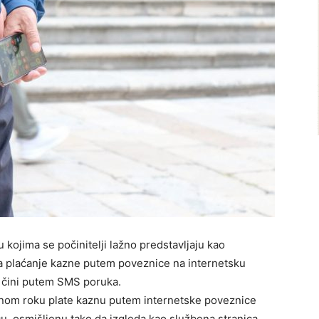
kojima se počinitelji lažno predstavljaju kao
na plaćanje kazne putem poveznice na internetsku
ne čini putem SMS poruka.
nom roku plate kaznu putem internetske poveznice
cu, osmišljenu tako da izgleda kao službena stranica